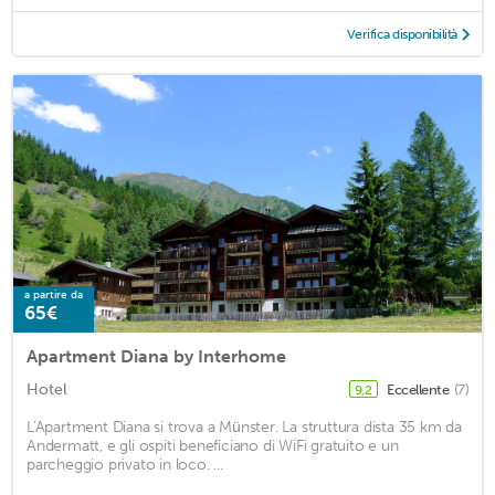
Verifica disponibilità
a partire da
65€
Apartment Diana by Interhome
Hotel
Eccellente
(7)
9,2
L'Apartment Diana si trova a Münster. La struttura dista 35 km da
Andermatt, e gli ospiti beneficiano di WiFi gratuito e un
parcheggio privato in loco. ...