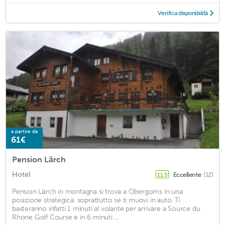
Verifica disponibilità
a partire da
61€
Pension Lärch
Hotel
Eccellente
(12)
11,5
Pension Lärch in montagna si trova a Obergoms in una
posizione strategica, soprattutto se ti muovi in auto. Ti
basteranno infatti 1 minuti al volante per arrivare a Source du
Rhone Golf Course e in 6 minuti ...