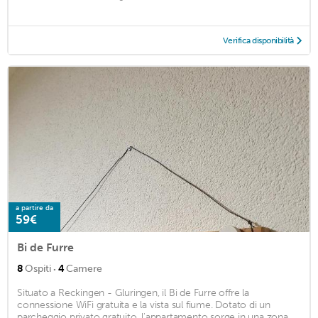
Verifica disponibilità
a partire da
59€
Bi de Furre
·
8
Ospiti
4
Camere
Situato a Reckingen - Gluringen, il Bi de Furre offre la
connessione WiFi gratuita e la vista sul fiume. Dotato di un
parcheggio privato gratuito, l'appartamento sorge in una zona