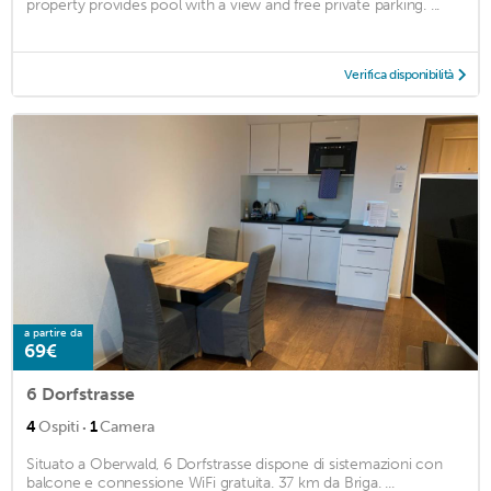
property provides pool with a view and free private parking. ...
Verifica disponibilità
a partire da
69€
6 Dorfstrasse
·
4
Ospiti
1
Camera
Situato a Oberwald, 6 Dorfstrasse dispone di sistemazioni con
balcone e connessione WiFi gratuita. 37 km da Briga. ...