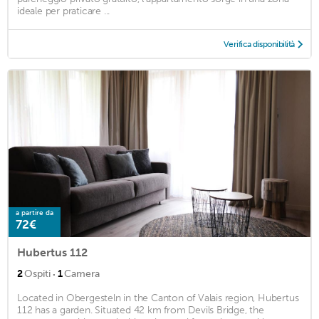
ideale per praticare ...
Verifica disponibilità
a partire da
72€
Hubertus 112
·
2
Ospiti
1
Camera
Located in Obergesteln in the Canton of Valais region, Hubertus
112 has a garden. Situated 42 km from Devils Bridge, the