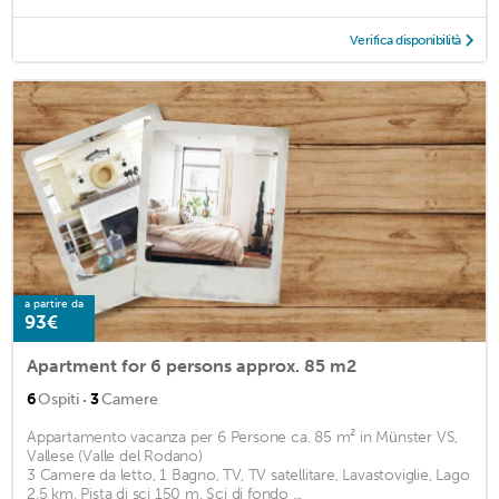
Verifica disponibilità
a partire da
93€
Apartment for 6 persons approx. 85 m2
·
6
Ospiti
3
Camere
Appartamento vacanza per 6 Persone ca. 85 m² in Münster VS,
Vallese (Valle del Rodano)
3 Camere da letto, 1 Bagno, TV, TV satellitare, Lavastoviglie, Lago
2,5 km, Pista di sci 150 m, Sci di fondo ...