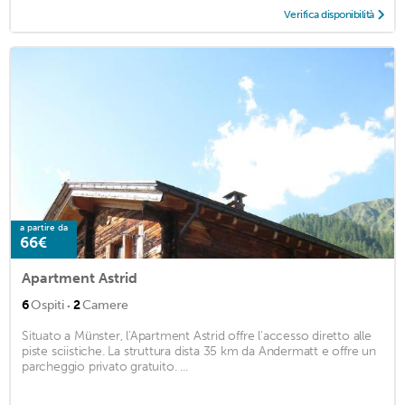
Verifica disponibilità
a partire da
66€
Apartment Astrid
·
6
Ospiti
2
Camere
Situato a Münster, l'Apartment Astrid offre l'accesso diretto alle
piste sciistiche. La struttura dista 35 km da Andermatt e offre un
parcheggio privato gratuito. ...