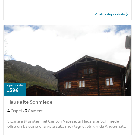
Verifica disponibilità
a partire da
139€
Haus alte Schmiede
·
4
Ospiti
3
Camere
Situata a Münster, nel Canton Vallese, la Haus alte Schmiede
offre un balcone e la vista sulle montagne. 35 km da Andermatt.
...