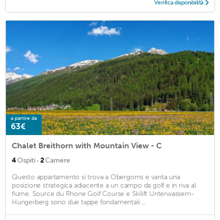
Verifica disponibilità
a partire da
63€
Chalet Breithorn with Mountain View - C
·
4
Ospiti
2
Camere
Questo appartamento si trova a Obergoms e vanta una
posizione strategica adiacente a un campo da golf e in riva al
fiume. Source du Rhone Golf Course e Skilift Unterwassern-
Hungerberg sono due tappe fondamentali ...