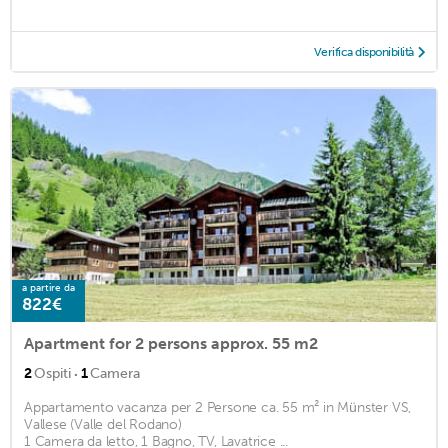
Verifica disponibilità
a partire da
822€
Apartment for 2 persons approx. 55 m2
·
2
Ospiti
1
Camera
Appartamento vacanza per 2 Persone ca. 55 m² in Münster VS,
Vallese (Valle del Rodano)
1 Camera da letto, 1 Bagno, TV, Lavatrice ...