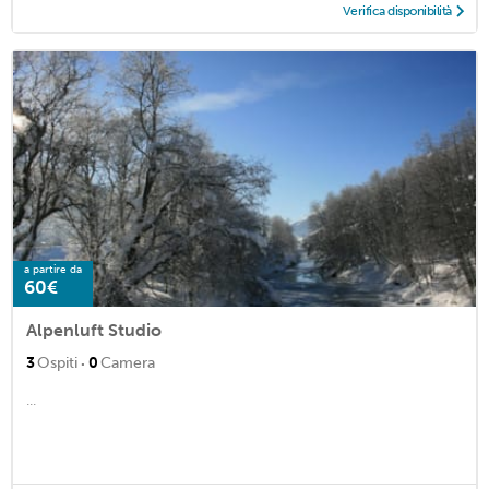
Verifica disponibilità
a partire da
60€
Alpenluft Studio
·
3
Ospiti
0
Camera
...