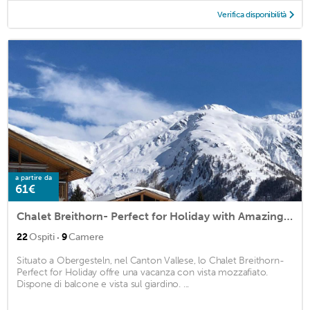
Verifica disponibilità
a partire da
61€
Chalet Breithorn- Perfect for Holiday with Amazing View!
·
22
Ospiti
9
Camere
Situato a Obergesteln, nel Canton Vallese, lo Chalet Breithorn-
Perfect for Holiday offre una vacanza con vista mozzafiato.
Dispone di balcone e vista sul giardino. ...