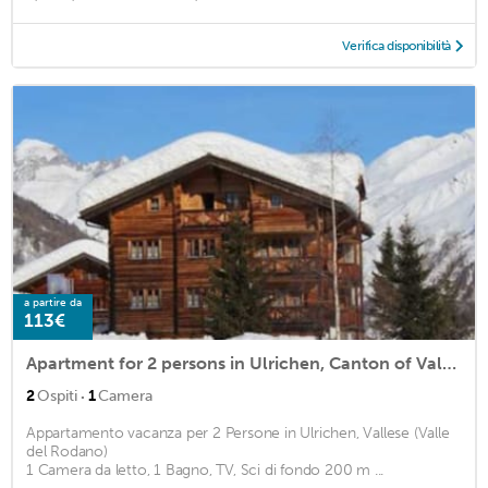
Verifica disponibilità
a partire da
113€
Apartment for 2 persons in Ulrichen, Canton of Valais (Rhône Valley)<BR>1 bedroom, 1 bathroom, TV, cm2
·
2
Ospiti
1
Camera
Appartamento vacanza per 2 Persone in Ulrichen, Vallese (Valle
del Rodano)
1 Camera da letto, 1 Bagno, TV, Sci di fondo 200 m ...