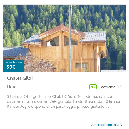
a partire da
59€
Chalet Gädi
Hotel
Eccellente
(13)
9,7
Situato a Obergesteln, lo Chalet Gädi offre sistemazioni con
balcone e connessione WiFi gratuita. La struttura dista 50 km da
Kandersteg e dispone di un parcheggio privato gratuito. ...
Verifica disponibilità