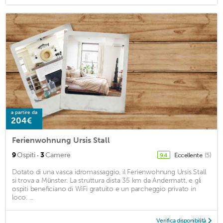
a partire da
204€
Ferienwohnung Ursis Stall
·
9
Ospiti
3
Camere
Eccellente
(5)
9,4
Dotato di una vasca idromassaggio, il Ferienwohnung Ursis Stall
si trova a Münster. La struttura dista 35 km da Andermatt, e gli
ospiti beneficiano di WiFi gratuito e un parcheggio privato in
loco. ...
Verifica disponibilità