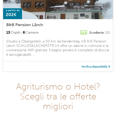
a partire da
202€
B&B Pension Lärch
·
13
Ospiti
6
Camere
Eccellente
(12)
11,5
Situato a Obergesteln, a 50 km da Kandersteg, il B & B Pension
Lärch SCHLUSSELACHERSTR 14 offre un salone in comune e la
connessione WiFi gratuita. Il bagno privato è completo di doccia
e asciugacapelli. ...
Verifica disponibilità
Agriturismo o Hotel?
Scegli tra le offerte
migliori