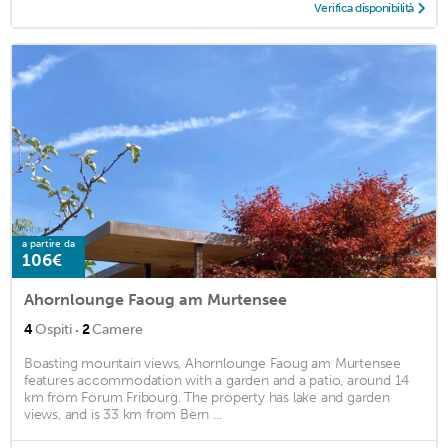
Verifica disponibilità
a partire da
106€
Ahornlounge Faoug am Murtensee
·
4
Ospiti
2
Camere
Boasting mountain views, Ahornlounge Faoug am Murtensee
features accommodation with a garden and a patio, around 14
km from Forum Fribourg. The property has lake and garden
views, and is 33 km from Bern ...