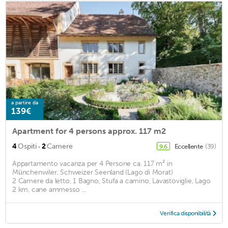
a partire da
139€
Apartment for 4 persons approx. 117 m2
·
4
Ospiti
2
Camere
Eccellente
(39)
9,6
Appartamento vacanza per 4 Persone ca. 117 m² in
Münchenwiler, Schweizer Seenland (Lago di Morat)
2 Camere da letto, 1 Bagno, Stufa a camino, Lavastoviglie, Lago
2 km, cane ammesso ...
Verifica disponibilità