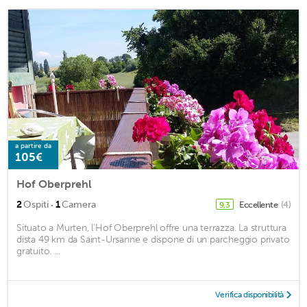
a partire da
105€
Hof Oberprehl
·
2
Ospiti
1
Camera
Eccellente
(4)
9,3
Situato a Murten, l'Hof Oberprehl offre una terrazza. La struttura
dista 49 km da Saint-Ursanne e dispone di un parcheggio privato
gratuito. ...
Verifica disponibilità