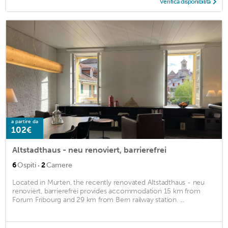
Verifica disponibilità
a partire da
102€
Altstadthaus - neu renoviert, barrierefrei
·
6
Ospiti
2
Camere
Located in Murten, the recently renovated Altstadthaus - neu
renoviert, barrierefrei provides accommodation 15 km from
Forum Fribourg and 29 km from Bern railway station. ...