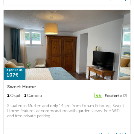
a partire da
107€
Sweet Home
·
2
Ospiti
1
Camera
Eccellente
(2)
9,8
Situated in Murten and only 14 km from Forum Fribourg, Sweet
Home features accommodation with garden views, free WiFi
and free private parking. ...