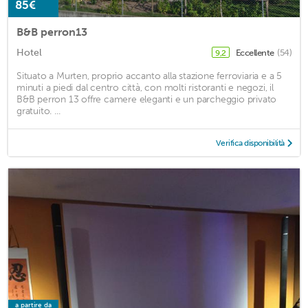
85€
B&B perron13
Hotel
Eccellente
(54)
9,2
Situato a Murten, proprio accanto alla stazione ferroviaria e a 5
minuti a piedi dal centro città, con molti ristoranti e negozi, il
B&B perron 13 offre camere eleganti e un parcheggio privato
gratuito. ...
Verifica disponibilità
a partire da