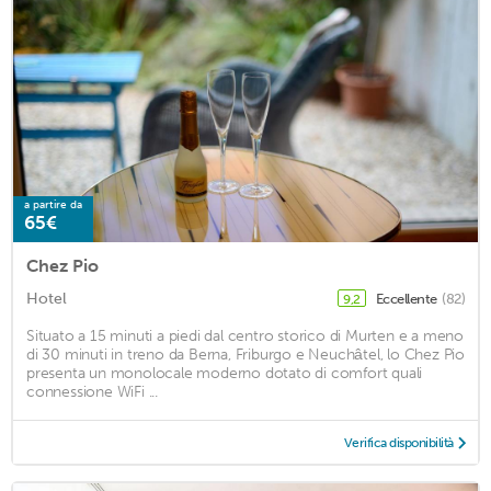
a partire da
65€
Chez Pio
Hotel
Eccellente
(82)
9,2
Situato a 15 minuti a piedi dal centro storico di Murten e a meno
di 30 minuti in treno da Berna, Friburgo e Neuchâtel, lo Chez Pio
presenta un monolocale moderno dotato di comfort quali
connessione WiFi ...
Verifica disponibilità