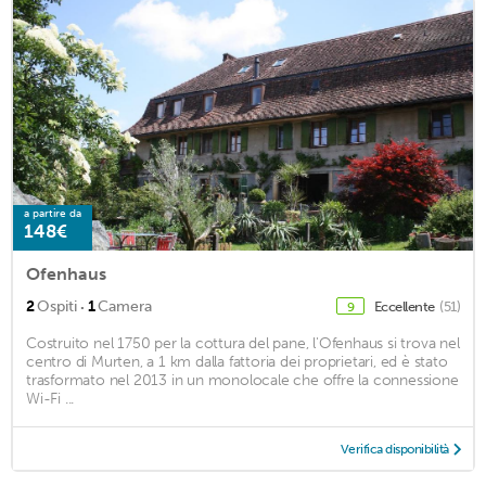
a partire da
148€
Ofenhaus
·
2
Ospiti
1
Camera
Eccellente
(51)
9
Costruito nel 1750 per la cottura del pane, l'Ofenhaus si trova nel
centro di Murten, a 1 km dalla fattoria dei proprietari, ed è stato
trasformato nel 2013 in un monolocale che offre la connessione
Wi-Fi ...
Verifica disponibilità