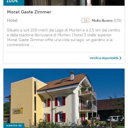
100€
Morat Gaste Zimmer
Hotel
Molto Buono
(170)
7,8
Situato a soli 100 metri dal Lago di Murten e a 2,5 km dal centro
e dalla stazione ferroviaria di Murten, l'hotel 3 stelle superior
Morat Gaste Zimmer offre una vista sul lago, un giardino e la
connessione ...
Verifica disponibilità
a partire da