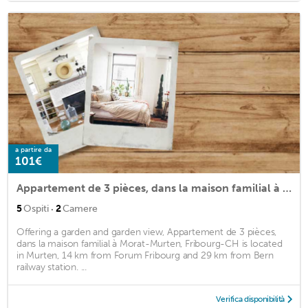
a partire da
101€
Appartement de 3 pièces, dans la maison familial à Morat-Murten, Fribourg-CH
·
5
Ospiti
2
Camere
Offering a garden and garden view, Appartement de 3 pièces,
dans la maison familial à Morat-Murten, Fribourg-CH is located
in Murten, 14 km from Forum Fribourg and 29 km from Bern
railway station. ...
Verifica disponibilità