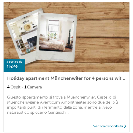
a partire da
152€
Holiday apartment Münchenwiler for 4 persons with 1 bedroom - Holiday apartment in a farmhouse
·
4
Ospiti
1
Camera
Questo appartamento si trova a Muenchenwiler. Castello di
Muenchenwiler e Aventicum Amphitheater sono due dei più
importanti punti di riferimento della zona, mentre a livello
naturalistico spiccano Gantrisch ...
Verifica disponibilità