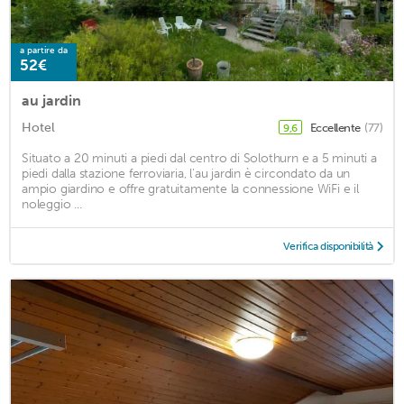
a partire da
52€
au jardin
Hotel
Eccellente
(77)
9,6
Situato a 20 minuti a piedi dal centro di Solothurn e a 5 minuti a
piedi dalla stazione ferroviaria, l'au jardin è circondato da un
ampio giardino e offre gratuitamente la connessione WiFi e il
noleggio ...
Verifica disponibilità