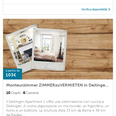
Verifica disponibilità
a partire da
103€
Monteurzimmer ZIMMERzuVERMIETEN in Deitingen Neumatt
·
10
Ospiti
6
Camere
Il Deitingen Apartment 1 offre una sistemazione con cucina a
Deitingen. A vostra disposizione un microonde, un frigorifero, un
forno e un bollitore. La struttura dista 33 km da Berna e 38 km
da Basilea. ...