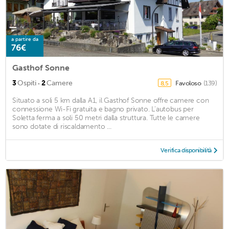
a partire da
76€
Gasthof Sonne
·
3
Ospiti
2
Camere
Favoloso
(139)
8,5
Situato a soli 5 km dalla A1, il Gasthof Sonne offre camere con
connessione Wi-Fi gratuita e bagno privato. L'autobus per
Soletta ferma a soli 50 metri dalla struttura. Tutte le camere
sono dotate di riscaldamento ...
Verifica disponibilità