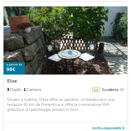
a partire da
98€
Elisa
·
3
Ospiti
1
Camera
Eccellente
(8)
9,8
Situato a Soletta, l'Elisa offre un giardino, un barbecue e una
terrazza. 41 km da Porrentruy e offre la connessione WiFi
gratuita e un parcheggio privato in loco. ...
Verifica disponibilità