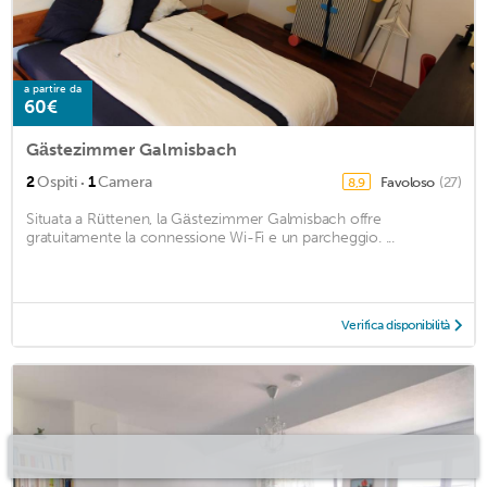
a partire da
60€
Gästezimmer Galmisbach
·
2
Ospiti
1
Camera
Favoloso
(27)
8,9
Situata a Rüttenen, la Gästezimmer Galmisbach offre
gratuitamente la connessione Wi-Fi e un parcheggio. ...
Verifica disponibilità