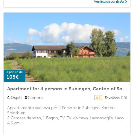
Verifica disponibilità
a partire da
105€
Apartment for 4 persons in Subingen, Canton of Solothurn<BR>2 bedrooms, 1 bathroom, TV, cable TV, dim2
·
4
Ospiti
2
Camere
Favoloso
(10)
8,8
Appartamento vacanza per 4 Persone in Subingen, Kanton
Solothurn
2 Camere da letto, 1 Bagno, TV, TV via cavo, Lavastoviglie, Lago
4,6 km ...