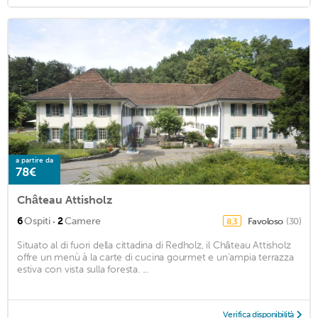
a partire da
78€
Château Attisholz
·
6
Ospiti
2
Camere
Favoloso
(30)
8,3
Situato al di fuori della cittadina di Redholz, il Château Attisholz
offre un menù à la carte di cucina gourmet e un'ampia terrazza
estiva con vista sulla foresta. ...
Verifica disponibilità