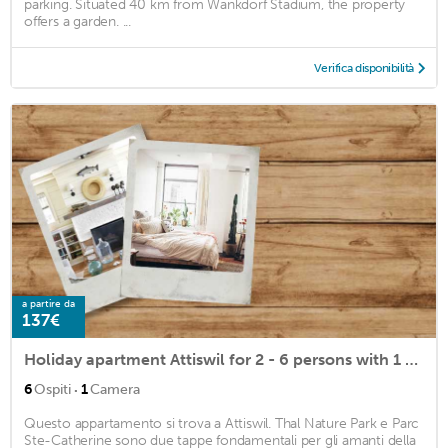
parking. Situated 40 km from Wankdorf Stadium, the property
offers a garden. ...
Verifica disponibilità
a partire da
137€
Holiday apartment Attiswil for 2 - 6 persons with 1 bedroom - Farmhouse
·
6
Ospiti
1
Camera
Questo appartamento si trova a Attiswil. Thal Nature Park e Parc
Ste-Catherine sono due tappe fondamentali per gli amanti della