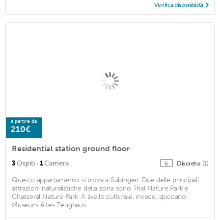
Verifica disponibilità
a partire da
210€
Residential station ground floor
·
3
Ospiti
1
Camera
Discreto
(1)
6
Questo appartamento si trova a Subingen. Due delle principali
attrazioni naturalistiche della zona sono Thal Nature Park e
Chasseral Nature Park. A livello culturale, invece, spiccano
Museum Altes Zeughaus ...