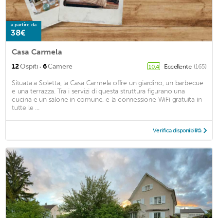
a partire da
38€
Casa Carmela
·
12
Ospiti
6
Camere
Eccellente
(165)
10,4
Situata a Soletta, la Casa Carmela offre un giardino, un barbecue
e una terrazza. Tra i servizi di questa struttura figurano una
cucina e un salone in comune, e la connessione WiFi gratuita in
tutte le ...
Verifica disponibilità