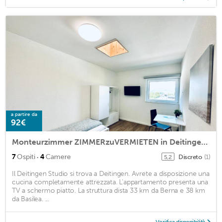
a partire da
92€
Monteurzimmer ZIMMERzuVERMIETEN in Deitingen Industriestrasse
·
7
Ospiti
4
Camere
Discreto
(1)
5,2
Il Deitingen Studio si trova a Deitingen. Avrete a disposizione una
cucina completamente attrezzata. L'appartamento presenta una
TV a schermo piatto. La struttura dista 33 km da Berna e 38 km
da Basilea. ...