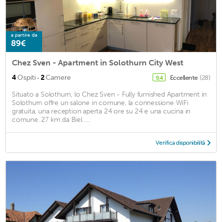
a partire da
89€
Chez Sven - Apartment in Solothurn City West
·
4
Ospiti
2
Camere
Eccellente
(28)
9,4
Situato a Solothurn, lo Chez Sven - Fully furnished Apartment in
Solothurn offre un salone in comune, la connessione WiFi
gratuita, una reception aperta 24 ore su 24 e una cucina in
comune. 27 km da Biel. ...
Verifica disponibilità