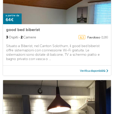
a partire da
64€
good bed biberist
·
3
Ospiti
2
Camere
Favoloso
(128)
8,3
Situato a Biberist, nel Canton Solothurn, il good bed biberist
offre sistemazioni con connessione Wi-Fi gratuita. Le
sistemazioni sono dotate di balcone, TV a schermo piatto e
bagno privato con vasca o ...
Verifica disponibilità