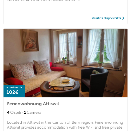
Verifica disponibilità
a partire da
102€
Ferienwohnung Attiswil
·
4
Ospiti
1
Camera
Located in Attiswil in the Canton of Bern region, Ferienwohnung
Attiswil provides accommodation with free WiFi and free private