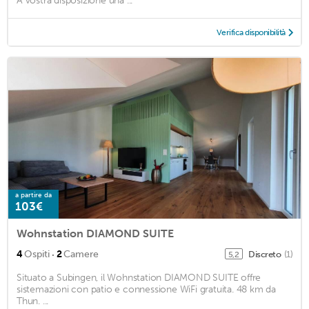
A vostra disposizione una ...
Verifica disponibilità
a partire da
103€
Wohnstation DIAMOND SUITE
·
4
Ospiti
2
Camere
Discreto
(1)
5,2
Situato a Subingen, il Wohnstation DIAMOND SUITE offre
sistemazioni con patio e connessione WiFi gratuita. 48 km da
Thun. ...