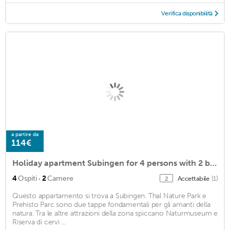
Verifica disponibilità
a partire da
114€
Holiday apartment Subingen for 4 persons with 2 bedrooms - Holiday apartment in a farmhouse
·
4
Ospiti
2
Camere
Accettabile
(1)
2
Questo appartamento si trova a Subingen. Thal Nature Park e
Prehisto Parc sono due tappe fondamentali per gli amanti della
natura. Tra le altre attrazioni della zona spiccano Naturmuseum e
Riserva di cervi ...