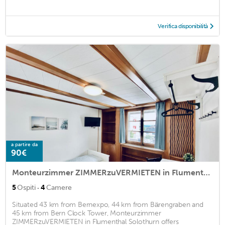
Verifica disponibilità
a partire da
90€
Monteurzimmer ZIMMERzuVERMIETEN in Flumenthal Solothurn
·
5
Ospiti
4
Camere
Situated 43 km from Bernexpo, 44 km from Bärengraben and
45 km from Bern Clock Tower, Monteurzimmer
ZIMMERzuVERMIETEN in Flumenthal Solothurn offers