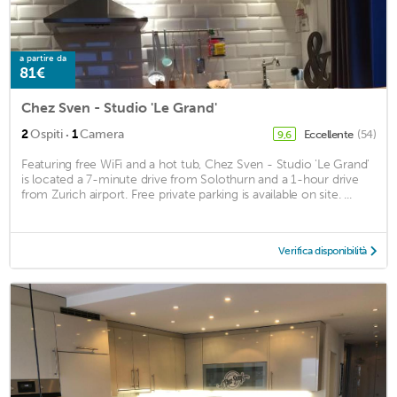
a partire da
81€
Chez Sven - Studio 'Le Grand'
·
2
Ospiti
1
Camera
Eccellente
(54)
9,6
Featuring free WiFi and a hot tub, Chez Sven - Studio 'Le Grand'
is located a 7-minute drive from Solothurn and a 1-hour drive
from Zurich airport. Free private parking is available on site. ...
Verifica disponibilità