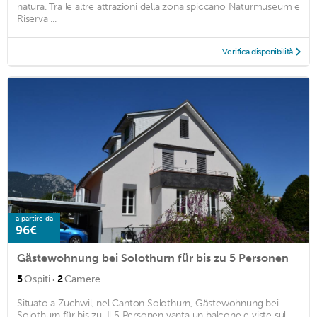
natura. Tra le altre attrazioni della zona spiccano Naturmuseum e
Riserva ...
Verifica disponibilità
a partire da
96€
Gästewohnung bei Solothurn für bis zu 5 Personen
·
5
Ospiti
2
Camere
Situato a Zuchwil, nel Canton Solothurn, Gästewohnung bei.
Solothurn für bis zu. Il 5 Personen vanta un balcone e viste sul