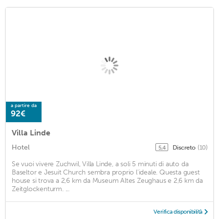
a partire da
92€
Villa Linde
Hotel
Discreto
(10)
5,4
Se vuoi vivere Zuchwil, Villa Linde, a soli 5 minuti di auto da
Baseltor e Jesuit Church sembra proprio l'ideale. Questa guest
house si trova a 2,6 km da Museum Altes Zeughaus e 2,6 km da
Zeitglockenturm. ...
Verifica disponibilità