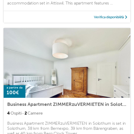
accommodation set in Attiswil. This apartment features ...
Verifica disponibilità
a partire da
100€
Business Apartment ZIMMERzuVERMIETEN in Solothurn
·
4
Ospiti
2
Camere
Business Apartment ZIMMERzuVERMIETEN in Solothurn is set in
Solothurn, 38 km from Bernexpo, 39 km from Bärengraben, as
well as 40 km from Bern Clock Tower. ...