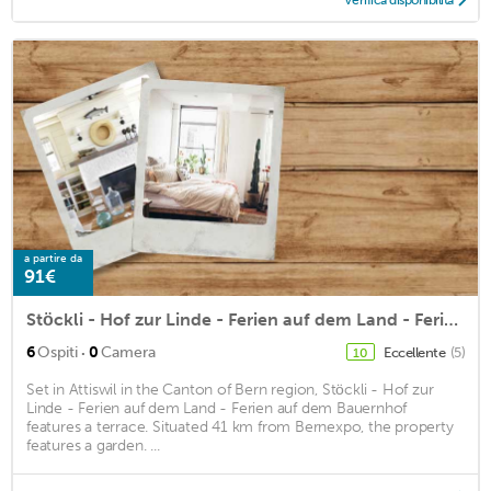
Verifica disponibilità
a partire da
91€
Stöckli - Hof zur Linde - Ferien auf dem Land - Ferien auf dem Bauernhof
·
6
Ospiti
0
Camera
Eccellente
(5)
10
Set in Attiswil in the Canton of Bern region, Stöckli - Hof zur
Linde - Ferien auf dem Land - Ferien auf dem Bauernhof
features a terrace. Situated 41 km from Bernexpo, the property
features a garden. ...