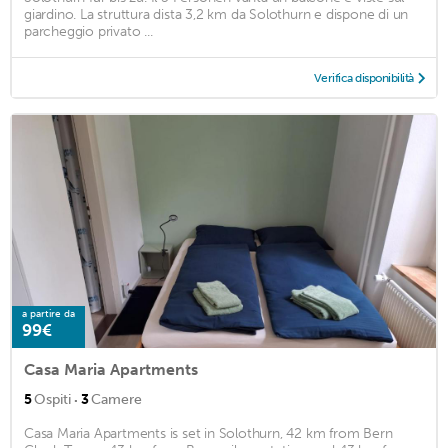
giardino. La struttura dista 3,2 km da Solothurn e dispone di un
parcheggio privato ...
Verifica disponibilità
a partire da
99€
Casa Maria Apartments
·
5
Ospiti
3
Camere
Casa Maria Apartments is set in Solothurn, 42 km from Bern