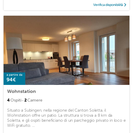
Verifica disponibilità
a partire da
94€
Wohnstation
·
4
Ospiti
2
Camere
Situato a Subingen, nella regione del Canton Soletta, il
Wohnstation offre un patio. La struttura si trova a 8 km da
Soletta, e gli ospiti beneficiano di un parcheggio privato in loco e
WiFi gratuito. ...