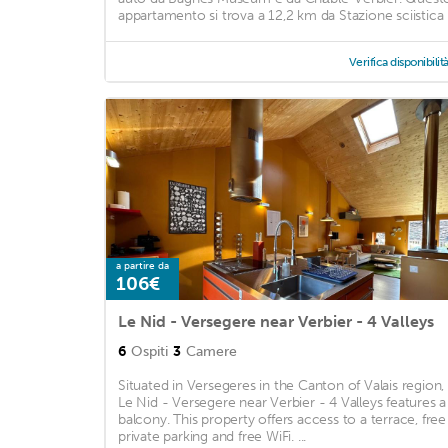
appartamento si trova a 12,2 km da Stazione sciistica .
Verifica disponibilit
a partire da
106€
Le Nid - Versegere near Verbier - 4 Valleys
6
Ospiti
3
Camere
Situated in Versegeres in the Canton of Valais region,
Le Nid - Versegere near Verbier - 4 Valleys features a
balcony. This property offers access to a terrace, free
private parking and free WiFi. ...