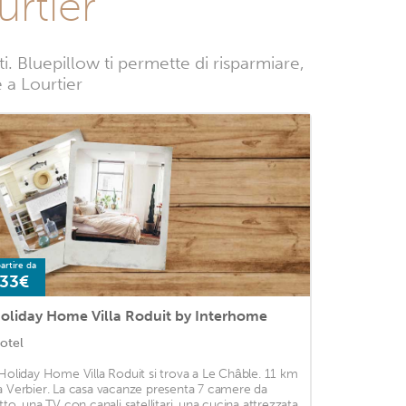
rtier
 Bluepillow ti permette di risparmiare,
e a Lourtier
artire da
33€
oliday Home Villa Roduit by Interhome
otel
'Holiday Home Villa Roduit si trova a Le Châble. 11 km
a Verbier. La casa vacanze presenta 7 camere da
etto, una TV con canali satellitari, una cucina attrezzata