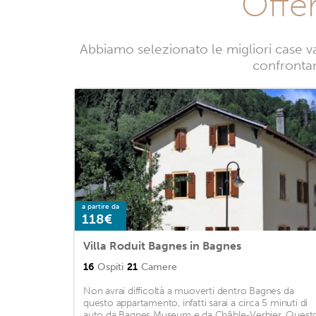
Offe
Abbiamo selezionato le migliori case v
confrontand
a partire da
118€
Villa Roduit Bagnes in Bagnes
16
Ospiti
21
Camere
Non avrai difficoltà a muoverti dentro Bagnes da
questo appartamento, infatti sarai a circa 5 minuti di
auto da Bagnes Museum e da Châble-Verbier. Quest