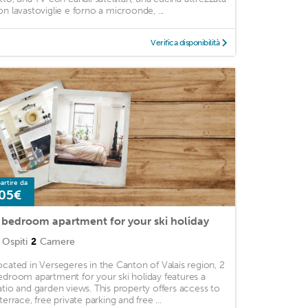
on lavastoviglie e forno a microonde, ...
Verifica disponibilità
artire da
05€
 bedroom apartment for your ski holiday
Ospiti
2
Camere
ocated in Versegeres in the Canton of Valais region, 2
edroom apartment for your ski holiday features a
atio and garden views. This property offers access to
terrace, free private parking and free ...