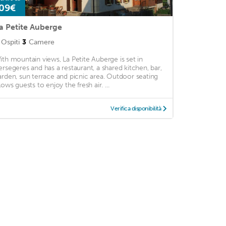
09€
a Petite Auberge
Ospiti
3
Camere
ith mountain views, La Petite Auberge is set in
ersegeres and has a restaurant, a shared kitchen, bar,
arden, sun terrace and picnic area. Outdoor seating
lows guests to enjoy the fresh air. ...
Verifica disponibilità