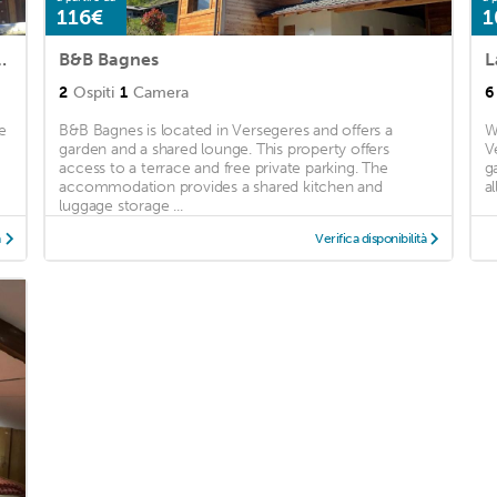
116€
1
s - Val de Bagnes - Verbier
B&B Bagnes
L
2
Ospiti
1
Camera
6
e
B&B Bagnes is located in Versegeres and offers a
W
garden and a shared lounge. This property offers
V
access to a terrace and free private parking. The
g
accommodation provides a shared kitchen and
al
luggage storage ...
à
Verifica disponibilità