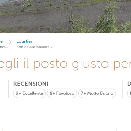
se
Lourtier
anza
B&B e Case Vacanza
gli il posto giusto pe
RECENSIONI
D
9+
Eccellente
8+
Favoloso
7+
Molto Buono