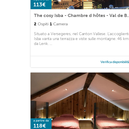
113€
The cosy Isba - Chambre d hôte
2
Ospiti
1
Camera
Situato a Versegeres, nel Canton Vallese. L'accoglient
Isba vanta una terrazza e viste sulle montagne. 46 km
da Lenk. ...
Verifica disponibilit
a partire da
118€