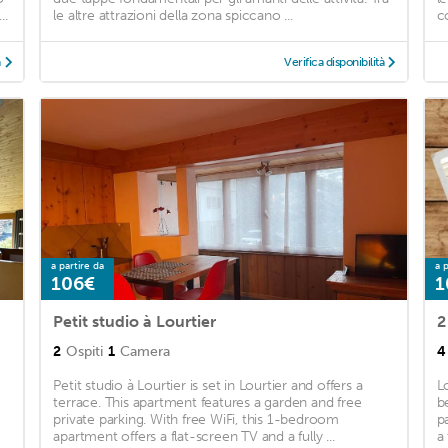
..
le altre attrazioni della zona spiccano ...
c
à
Verifica disponibilità
a partire da
a p
106€
1
Petit studio à Lourtier
2
2
Ospiti
1
Camera
4
Petit studio à Lourtier is set in Lourtier and offers a
L
terrace. This apartment features a garden and free
b
private parking. With free WiFi, this 1-bedroom
p
apartment offers a flat-screen TV and a fully ...
a 