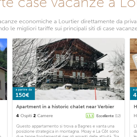
rte case vacanze a Lou
acanze economiche a Lourtier direttamente da privati.
o le migliori tariffe sui principali siti di case vacanz
a partire da
a p
150€
4
Apartment in a historic chalet near Verbier
H
4
Ospiti
2
Camere
H
Eccellente
(12)
13,3
Questo appartamento si trova a Bagnes e vanta una
L
posizione strategica in montagna. Moay e La Côt sono
d
o
due tappe fondamentali per gli amanti delle attività. Tra
l