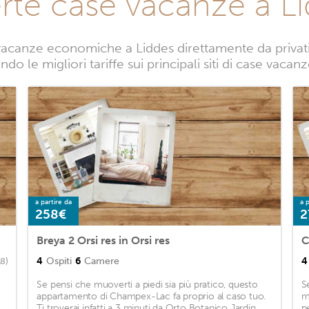
rte case vacanze a L
acanze economiche a Liddes direttamente da privati.
do le migliori tariffe sui principali siti di case vacan
a partire da
a p
258€
2
Breya 2 Orsi res in Orsi res
C
4
Ospiti
6
Camere
4
18)
Se pensi che muoverti a piedi sia più pratico, questo
S
appartamento di Champex-Lac fa proprio al caso tuo.
m
Ti troverai infatti a 3 minuti da Orto Botanico Jardin
p