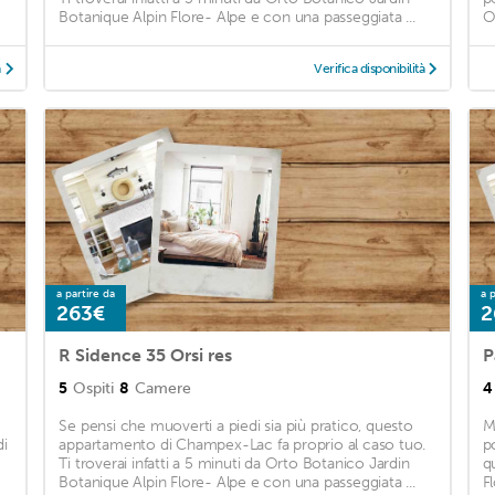
Botanique Alpin Flore- Alpe e con una passeggiata ...
O
à
Verifica disponibilità
a partire da
a p
263€
2
R Sidence 35 Orsi res
P
5
Ospiti
8
Camere
4
Se pensi che muoverti a piedi sia più pratico, questo
M
di
appartamento di Champex-Lac fa proprio al caso tuo.
p
Ti troverai infatti a 5 minuti da Orto Botanico Jardin
q
Botanique Alpin Flore- Alpe e con una passeggiata ...
F