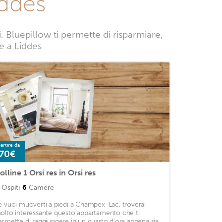
iddes
 Bluepillow ti permette di risparmiare,
ze a Liddes
artire da
70€
olline 1 Orsi res in Orsi res
Ospiti
6
Camere
e vuoi muoverti a piedi a Champex-Lac, troverai
olto interessante questo appartamento che ti
ermette di raggiungere in un quarto d'ora appena sia