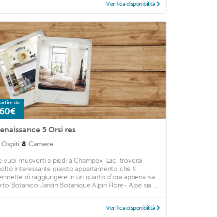
Verifica disponibilità
artire da
60€
enaissance 5 Orsi res
Ospiti
8
Camere
e vuoi muoverti a piedi a Champex-Lac, troverai
olto interessante questo appartamento che ti
ermette di raggiungere in un quarto d'ora appena sia
rto Botanico Jardin Botanique Alpin Flore- Alpe sia ...
Verifica disponibilità