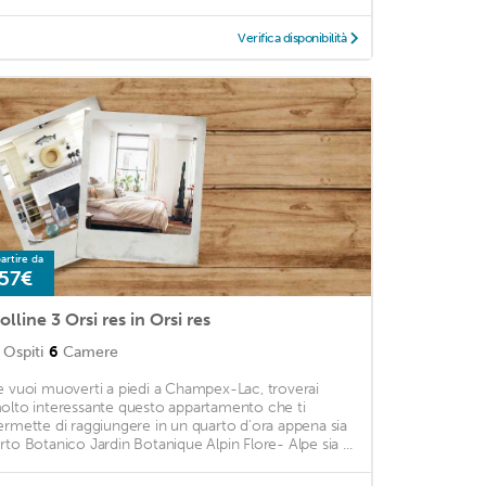
Verifica disponibilità
artire da
57€
olline 3 Orsi res in Orsi res
Ospiti
6
Camere
e vuoi muoverti a piedi a Champex-Lac, troverai
olto interessante questo appartamento che ti
ermette di raggiungere in un quarto d'ora appena sia
rto Botanico Jardin Botanique Alpin Flore- Alpe sia ...