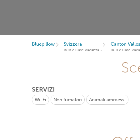
Bluepillow
Svizzera
Canton Valle
B&B e Case Vacanza
B&B e Case Vac
Sce
SERVIZI
Wi-Fi
Non fumatori
Animali ammessi