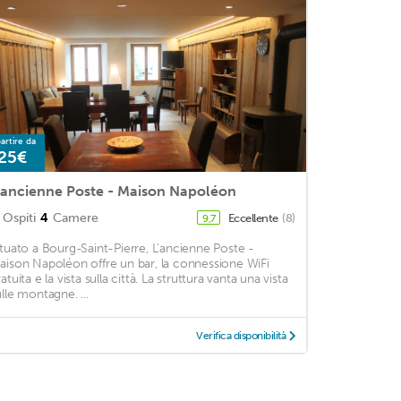
artire da
25€
'ancienne Poste - Maison Napoléon
Ospiti
4
Camere
Eccellente
(8)
9,7
ituato a Bourg-Saint-Pierre, L'ancienne Poste -
aison Napoléon offre un bar, la connessione WiFi
atuita e la vista sulla città. La struttura vanta una vista
ulle montagne. ...
Verifica disponibilità