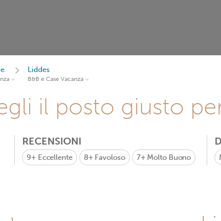
se
Liddes
anza
B&B e Case Vacanza
gli il posto giusto pe
RECENSIONI
D
9+
Eccellente
8+
Favoloso
7+
Molto Buono