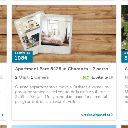
a partire da
a p
108€
8
ce 35 in Champex - 5 persons, 2 bedrooms
Apartment Parc B428 in Champex - 2 persons, 1 bedrooms
A
2
Ospiti
1
Camera
H
27)
Eccellente
(3)
10,7
Questo appartamento si trova a Orsières e vanta una
S
.
posizione strategica nel centro della città e sul litorale.
M
Skilift La Breya e Moay sono due tappe fondamentali
d
per gli amanti delle attività. A livello ...
ri
à
Verifica disponibilità