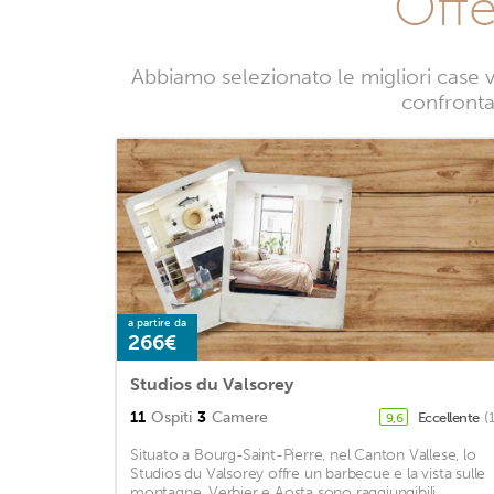
Offe
Abbiamo selezionato le migliori case v
confrontan
a partire da
266€
Studios du Valsorey
11
Ospiti
3
Camere
Eccellente
(
9,6
Situato a Bourg-Saint-Pierre, nel Canton Vallese, lo
Studios du Valsorey offre un barbecue e la vista sulle
montagne. Verbier e Aosta sono raggiungibili