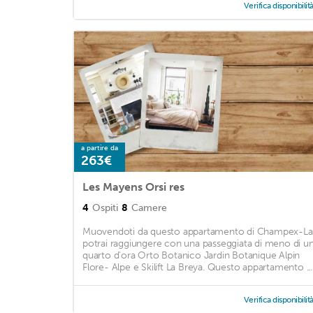
Verifica disponibilit
a partire da
263€
Les Mayens Orsi res
4
Ospiti
8
Camere
Muovendoti da questo appartamento di Champex-L
potrai raggiungere con una passeggiata di meno di u
quarto d'ora Orto Botanico Jardin Botanique Alpin
Flore- Alpe e Skilift La Breya. Questo appartamento ...
Verifica disponibilit