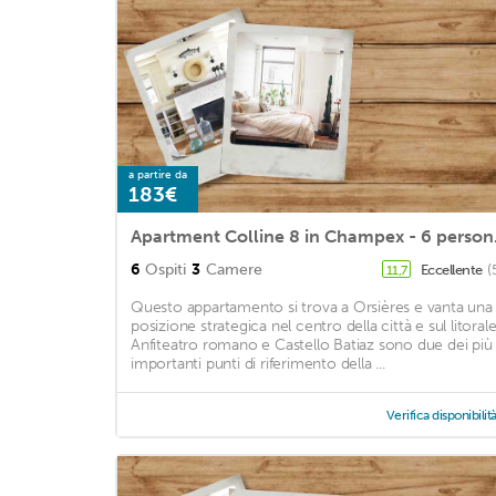
a partire da
183€
Apartmen
6
Ospiti
3
Camere
Eccellente
(
11,7
Questo appartamento si trova a Orsières e vanta una
posizione strategica nel centro della città e sul litorale
Anfiteatro romano e Castello Batiaz sono due dei più
importanti punti di riferimento della ...
Verifica disponibilit