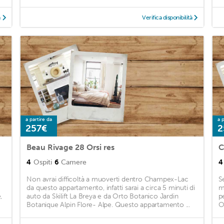
à
Verifica disponibilità
a partire da
a p
257€
2
Beau Rivage 28 Orsi res
C
4
Ospiti
6
Camere
4
Non avrai difficoltà a muoverti dentro Champex-Lac
S
da questo appartamento, infatti sarai a circa 5 minuti di
m
,
auto da Skilift La Breya e da Orto Botanico Jardin
p
Botanique Alpin Flore- Alpe. Questo appartamento ...
O