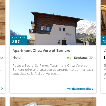
a partire da
a p
38€
1
t Colline 8 in Champex - 6 persons, 3 bedrooms
Apartment Chez Véro et Bernard
L
Hotel
8
51)
Eccellente
(39)
9,5
Posto a Bourg-St-Pierre, l'Apartment Chez Véro et
S
.
Bernard offre uno spazioso appartamento con terrazza
M
affacciata sulle Alpi del Vallese. ...
gr
s
à
Verifica disponibilità