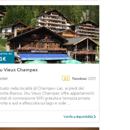
artire da
1€
u Vieux Champex
otel
Favoloso
(237)
8,5
ituato nella località di Champex-Lac, ai piedi del
onte Bianco, l'Au Vieux Champex offre appartamenti
otati di connessione WiFi gratuita e terrazza privata
volta a sud e affacciata sul lago e sulle ...
Verifica disponibilità