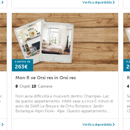
à
Verifica disponibilità
a partire da
a p
263€
2
Mon R ve Orsi res in Orsi res
R
8
Ospiti
10
Camere
4
ac
Non avrai difficoltà a muoverti dentro Champex-Lac
S
n
da questo appartamento, infatti sarai a circa 5 minuti di
m
auto da Skilift La Breya e da Orto Botanico Jardin
p
Botanique Alpin Flore- Alpe. Questo appartamento ...
O
à
Verifica disponibilità