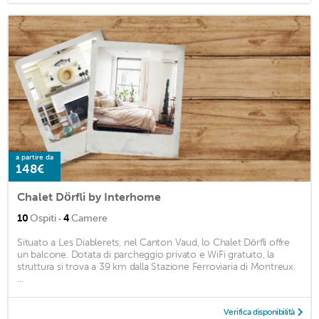
a partire da
148€
Chalet Dörfli by Interhome
·
10
Ospiti
4
Camere
Situato a Les Diablerets, nel Canton Vaud, lo Chalet Dörfli offre
un balcone. Dotata di parcheggio privato e WiFi gratuito, la
struttura si trova a 39 km dalla Stazione Ferroviaria di Montreux.
...
Verifica disponibilità