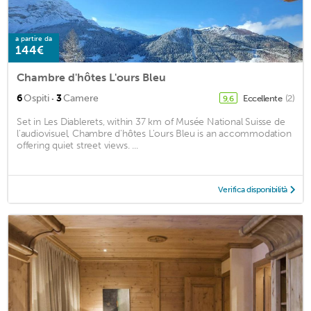
a partire da
144€
Chambre d'hôtes L'ours Bleu
·
6
Ospiti
3
Camere
Eccellente
(2)
9,6
Set in Les Diablerets, within 37 km of Musée National Suisse de
l'audiovisuel, Chambre d'hôtes L'ours Bleu is an accommodation
offering quiet street views. ...
Verifica disponibilità