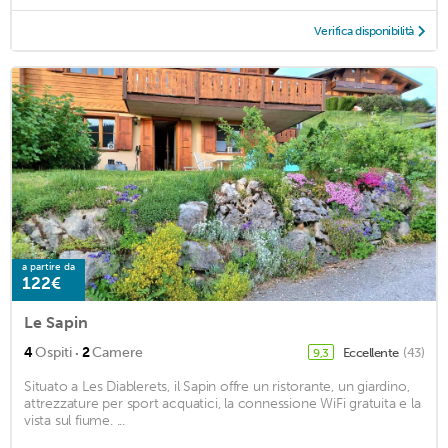
Verifica disponibilità
a partire da
122€
Le Sapin
·
4
Ospiti
2
Camere
Eccellente
(43)
9,3
Situato a Les Diablerets, il Sapin offre un ristorante, un giardino,
attrezzature per sport acquatici, la connessione WiFi gratuita e la
vista sul fiume. ...