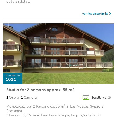
culturali della ...
Verifica disponibilità
a partire da
101€
Studio for 2 persons approx. 35 m2
·
2
Ospiti
1
Camera
Eccellente
(2)
10
Monolocale per 2 Persone ca. 35 m² in Les Mosses, Svizzera
Romanda
1 Bagno, TV, TV satellitare, Lavastoviglie, Lago 3,5 km, Sci di