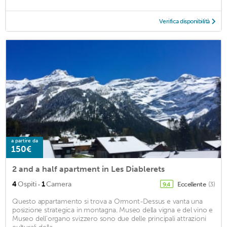
Verifica disponibilità
a partire da
150€
2 and a half apartment in Les Diablerets
·
4
Ospiti
1
Camera
Eccellente
(3)
9,4
Questo appartamento si trova a Ormont-Dessus e vanta una
posizione strategica in montagna. Museo della vigna e del vino e
Museo dell'organo svizzero sono due delle principali attrazioni