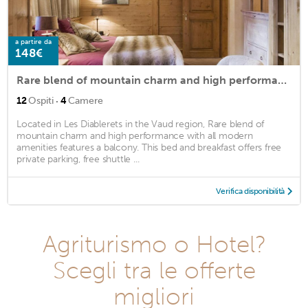
a partire da
148€
Rare blend of mountain charm and high performance with all modern amenities
·
12
Ospiti
4
Camere
Located in Les Diablerets in the Vaud region, Rare blend of
mountain charm and high performance with all modern
amenities features a balcony. This bed and breakfast offers free
private parking, free shuttle ...
Verifica disponibilità
Agriturismo o Hotel?
Scegli tra le offerte
migliori