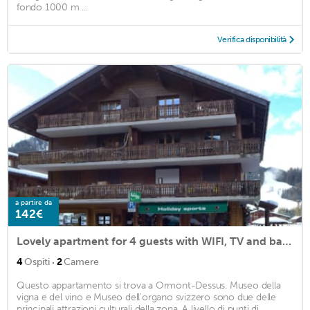
fondo 1000 m ...
Verifica disponibilità
a partire da
142€
Lovely apartment for 4 guests with WIFI, TV and balcony
·
4
Ospiti
2
Camere
Questo appartamento si trova a Ormont-Dessus. Museo della
vigna e del vino e Museo dell'organo svizzero sono due delle
principali attrazioni culturali della zona. A livello di punti di