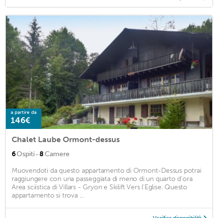
a partire da
146€
Chalet Laube Ormont-dessus
·
6
Ospiti
8
Camere
Muovendoti da questo appartamento di Ormont-Dessus potrai
raggiungere con una passeggiata di meno di un quarto d'ora
Area sciistica di Villars - Gryon e Skilift Vers l'Eglise. Questo
appartamento si trova ...