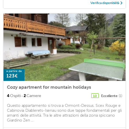
Verifica disponibilità
a partire da
123€
Cozy apartment for mountain holidays
·
4
Ospiti
2
Camere
Eccellente
(1)
10
Questo appartamento si trova a Ormont-Dessus. Scex Rouge e
Cabinovia Diablerets-Isenau sono due tappe fondamentali per gli
amanti delle attività. Tra le altre attrazioni della zona spiccano
Giardino Zen ...