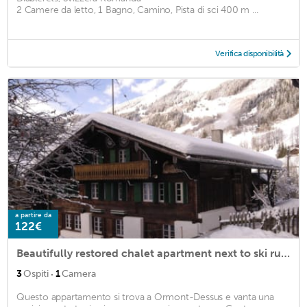
2 Camere da letto, 1 Bagno, Camino, Pista di sci 400 m ...
Verifica disponibilità
a partire da
122€
Beautifully restored chalet apartment next to ski runs
·
3
Ospiti
1
Camera
Questo appartamento si trova a Ormont-Dessus e vanta una