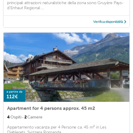
principali attrazioni naturalistiche della zona sono Gruyère Pays-
d'Enhaut Regional ...
Verifica disponibilità
a partire da
112€
Apartment for 4 persons approx. 45 m2
·
4
Ospiti
2
Camere
Appartamento vacanza per 4 Persone ca. 45 m² in Les
Diablerets, Svizzera Romanda