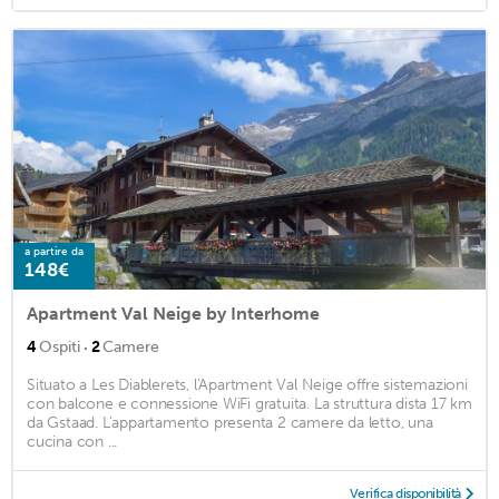
a partire da
148€
Apartment Val Neige by Interhome
·
4
Ospiti
2
Camere
Situato a Les Diablerets, l'Apartment Val Neige offre sistemazioni
con balcone e connessione WiFi gratuita. La struttura dista 17 km
da Gstaad. L'appartamento presenta 2 camere da letto, una
cucina con ...
Verifica disponibilità