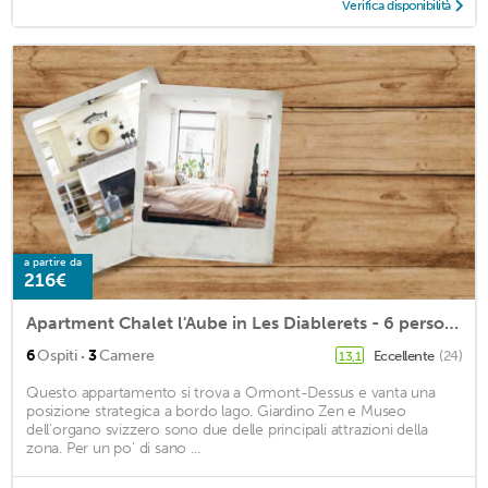
Verifica disponibilità
a partire da
216€
Apartment Chalet l'Aube in Les Diablerets - 6 persons, 3 bedrooms
·
6
Ospiti
3
Camere
Eccellente
(24)
13,1
Questo appartamento si trova a Ormont-Dessus e vanta una
posizione strategica a bordo lago. Giardino Zen e Museo
dell'organo svizzero sono due delle principali attrazioni della
zona. Per un po' di sano ...