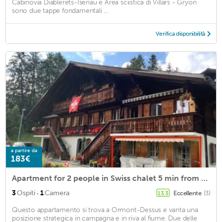
Cabinovia Diablerets-Isenau e Area sciistica di Villars - Gryon
sono due tappe fondamentali ...
Verifica disponibilità
a partire da
183€
Apartment for 2 people in Swiss chalet 5 min from village, simple breakfast incl
·
3
Ospiti
1
Camera
Eccellente
(3)
13,3
Questo appartamento si trova a Ormont-Dessus e vanta una
posizione strategica in campagna e in riva al fiume. Due delle