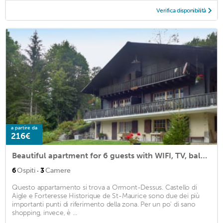
Verifica disponibilità
a partire da
216€
Beautiful apartment for 6 guests with WIFI, TV, balcony and parking
·
6
Ospiti
3
Camere
Questo appartamento si trova a Ormont-Dessus. Castello di
Aigle e Forteresse Historique de St-Maurice sono due dei più
importanti punti di riferimento della zona. Per un po' di sano
shopping, invece, è ...