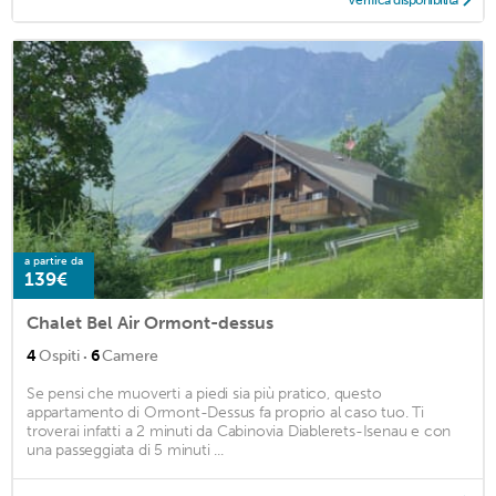
Verifica disponibilità
a partire da
139€
Chalet Bel Air Ormont-dessus
·
4
Ospiti
6
Camere
Se pensi che muoverti a piedi sia più pratico, questo
appartamento di Ormont-Dessus fa proprio al caso tuo. Ti
troverai infatti a 2 minuti da Cabinovia Diablerets-Isenau e con
una passeggiata di 5 minuti ...