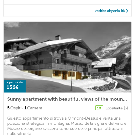
Verifica disponibilità
a partire da
156€
Sunny apartment with beautiful views of the mountains and the village
·
5
Ospiti
1
Camera
Eccellente
(3)
10
Questo appartamento si trova a Ormont-Dessus e vanta una
posizione strategica in montagna. Museo della vigna e del vino e
Museo dell'organo svizzero sono due delle principali attrazioni
culturali della ...