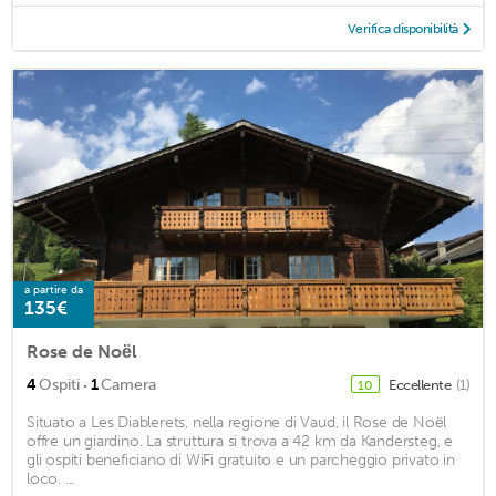
Verifica disponibilità
a partire da
135€
Rose de Noël
·
4
Ospiti
1
Camera
Eccellente
(1)
10
Situato a Les Diablerets, nella regione di Vaud, il Rose de Noël
offre un giardino. La struttura si trova a 42 km da Kandersteg, e
gli ospiti beneficiano di WiFi gratuito e un parcheggio privato in
loco. ...