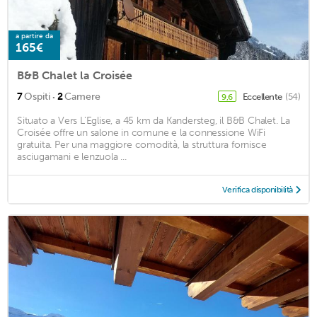
a partire da
165€
B&B Chalet la Croisée
·
7
Ospiti
2
Camere
Eccellente
(54)
9,6
Situato a Vers L'Eglise, a 45 km da Kandersteg, il B&B Chalet. La
Croisée offre un salone in comune e la connessione WiFi
gratuita. Per una maggiore comodità, la struttura fornisce
asciugamani e lenzuola ...
Verifica disponibilità