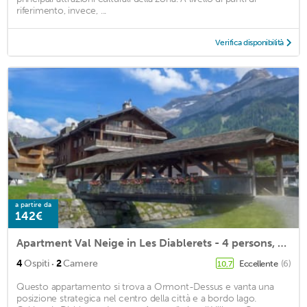
riferimento, invece, ...
Verifica disponibilità
a partire da
142€
Apartment Val Neige in Les Diablerets - 4 persons, 2 bedrooms
·
4
Ospiti
2
Camere
Eccellente
(6)
10,7
Questo appartamento si trova a Ormont-Dessus e vanta una
posizione strategica nel centro della città e a bordo lago.