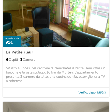
a partire da
91€
La Petite Fleur
·
6
Ospiti
3
Camere
Situato a Enges, nel cantone di Neuchâtel, il Petite Fleur offre un
balcone e la vista sul lago. 16 km da Murten. L'appartamento
presenta 3 camere da letto, una cucina con lavastoviglie, una TV
a schermo ...
Verifica disponibilità