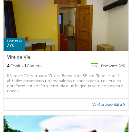
a partire da
77€
Vire de Vie
·
4
Ospiti
1
Camera
Eccellente
(28)
9,5
Il Vire de Vie si trova a Villiers. Berna dista 38 km. Tutte le unità
abitative presentano un'area salotto e zona pranzo, una cucina
con forno e frigorifero, lenzuola e un bagno privato con vasca o
doccia, ...
Verifica disponibilità