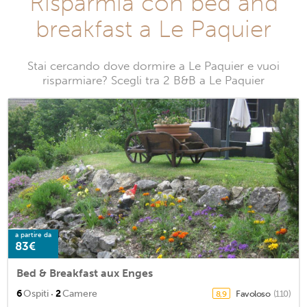
Risparmia con bed and
breakfast a Le Paquier
Stai cercando dove dormire a Le Paquier e vuoi
risparmiare? Scegli tra 2 B&B a Le Paquier
a partire da
83€
Bed & Breakfast aux Enges
·
6
Ospiti
2
Camere
Favoloso
(110)
8,9