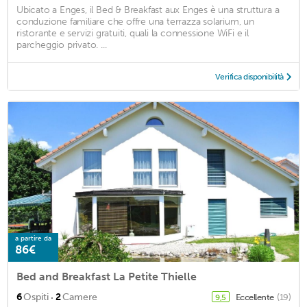
Ubicato a Enges, il Bed & Breakfast aux Enges è una struttura a
conduzione familiare che offre una terrazza solarium, un
ristorante e servizi gratuiti, quali la connessione WiFi e il
parcheggio privato. ...
Verifica disponibilità
a partire da
86€
Bed and Breakfast La Petite Thielle
·
6
Ospiti
2
Camere
Eccellente
(19)
9,5