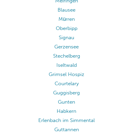
Meiringen
Blausee
Mürren
Oberbipp
Signau
Gerzensee
Stechelberg
Iseltwald
Grimsel Hospiz
Courtelary
Guggisberg
Gunten
Habkern
Erlenbach im Simmental
Guttannen