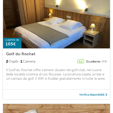
a partire da
105€
Golf du Rochat
·
2
Ospiti
1
Camera
Eccellente
(44)
9,2
Il Golf du Rochat offre camere situate nel golf club, nel cuore
della località sciistica di Les Rousses. La struttura ospita un bar e
un campo da golf. Il WiFi è fruibile gratuitamente in tutte le aree.
...
Verifica disponibilità