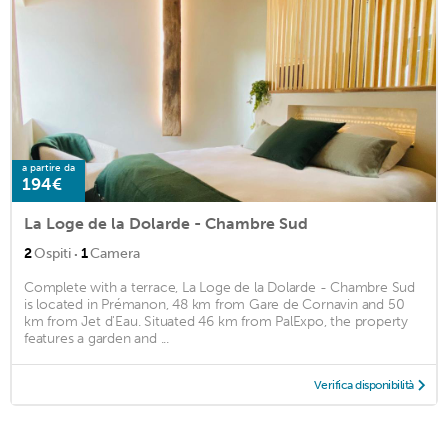
a partire da
194€
La Loge de la Dolarde - Chambre Sud
·
2
Ospiti
1
Camera
Complete with a terrace, La Loge de la Dolarde - Chambre Sud
is located in Prémanon, 48 km from Gare de Cornavin and 50
km from Jet d'Eau. Situated 46 km from PalExpo, the property
features a garden and ...
Verifica disponibilità