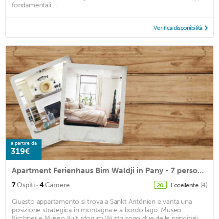
fondamentali ...
Verifica disponibilità
a partire da
319€
Apartment Ferienhaus Bim Waldji in Pany - 7 persons, 4 bedrooms
·
7
Ospiti
4
Camere
Eccellente
(4)
20
Questo appartamento si trova a Sankt Antönien e vanta una
posizione strategica in montagna e a bordo lago. Museo
Kirchner e Museo Kulturforum Wurth sono due delle principali