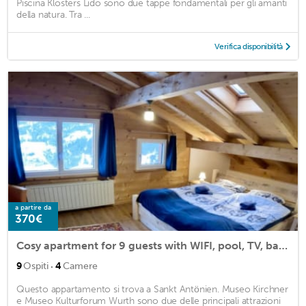
Piscina Klosters Lido sono due tappe fondamentali per gli amanti
della natura. Tra ...
Verifica disponibilità
a partire da
370€
Cosy apartment for 9 guests with WIFI, pool, TV, balcony and parking
·
9
Ospiti
4
Camere
Questo appartamento si trova a Sankt Antönien. Museo Kirchner
e Museo Kulturforum Wurth sono due delle principali attrazioni