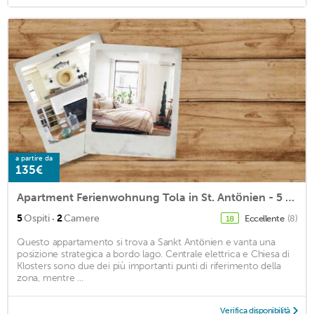
a partire da
135€
Apartment Ferienwohnung Tola in St. Antönien - 5 persons, 2 bedrooms
·
5
Ospiti
2
Camere
Eccellente
(8)
18
Questo appartamento si trova a Sankt Antönien e vanta una
posizione strategica a bordo lago. Centrale elettrica e Chiesa di
Klosters sono due dei più importanti punti di riferimento della
zona, mentre ...
Verifica disponibilità