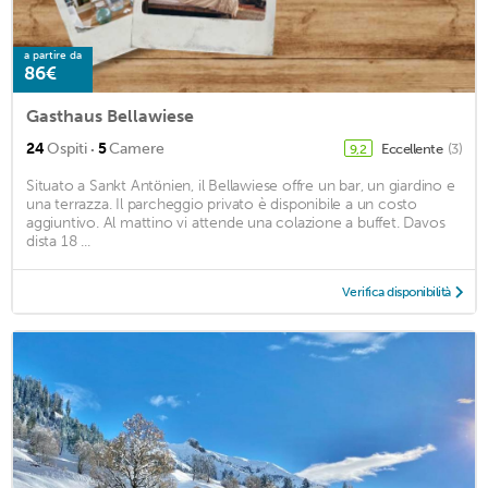
a partire da
86€
Gasthaus Bellawiese
·
24
Ospiti
5
Camere
Eccellente
(3)
9,2
Situato a Sankt Antönien, il Bellawiese offre un bar, un giardino e
una terrazza. Il parcheggio privato è disponibile a un costo
aggiuntivo. Al mattino vi attende una colazione a buffet. Davos
dista 18 ...
Verifica disponibilità