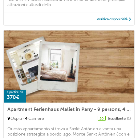
attrazioni culturali della ...
Verifica disponibilità
a partire da
370€
Apartment Ferienhaus Maliet in Pany - 9 persons, 4 bedrooms
·
9
Ospiti
4
Camere
Eccellente
(1)
20
Questo appartamento si trova a Sankt Antönien e vanta una
posizione strategica a bordo lago. Monte Sankt Antönien Joch e