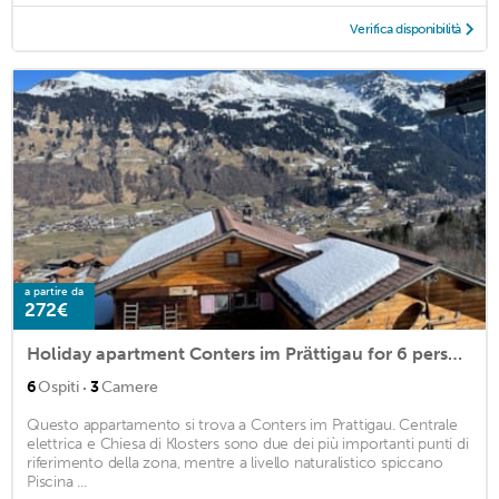
Verifica disponibilità
a partire da
272€
Holiday apartment Conters im Prättigau for 6 persons with 3 bedrooms - Holiday house
·
6
Ospiti
3
Camere
Questo appartamento si trova a Conters im Prattigau. Centrale
elettrica e Chiesa di Klosters sono due dei più importanti punti di
riferimento della zona, mentre a livello naturalistico spiccano
Piscina ...