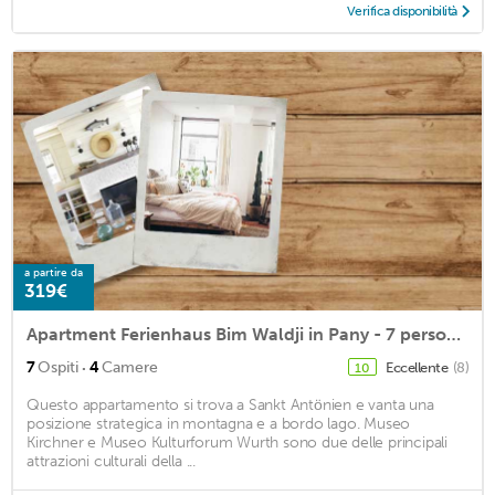
Verifica disponibilità
a partire da
319€
Apartment Ferienhaus Bim Waldji in Pany - 7 persons, 4 bedrooms
·
7
Ospiti
4
Camere
Eccellente
(8)
10
Questo appartamento si trova a Sankt Antönien e vanta una
posizione strategica in montagna e a bordo lago. Museo
Kirchner e Museo Kulturforum Wurth sono due delle principali
attrazioni culturali della ...