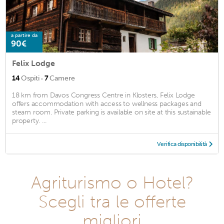
a partire da
90€
Felix Lodge
·
14
Ospiti
7
Camere
18 km from Davos Congress Centre in Klosters, Felix Lodge
offers accommodation with access to wellness packages and
steam room. Private parking is available on site at this sustainable
property. ...
Verifica disponibilità
Agriturismo o Hotel?
Scegli tra le offerte
migliori