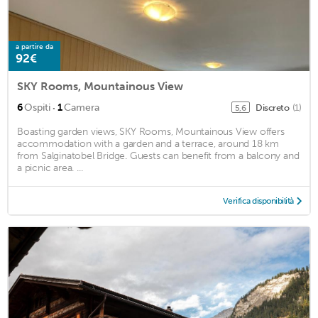
a partire da
92€
SKY Rooms, Mountainous View
·
6
Ospiti
1
Camera
Discreto
(1)
5,6
Boasting garden views, SKY Rooms, Mountainous View offers
accommodation with a garden and a terrace, around 18 km
from Salginatobel Bridge. Guests can benefit from a balcony and
a picnic area. ...
Verifica disponibilità