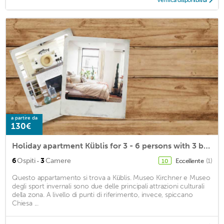
Verifica disponibilità
a partire da
130€
Holiday apartment Küblis for 3 - 6 persons with 3 bedrooms - Holiday house
·
6
Ospiti
3
Camere
Eccellente
(1)
10
Questo appartamento si trova a Küblis. Museo Kirchner e Museo
degli sport invernali sono due delle principali attrazioni culturali
della zona. A livello di punti di riferimento, invece, spiccano
Chiesa ...