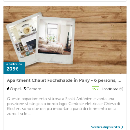
a partire da
205€
Apartment Chalet Fuchshalde in Pany - 6 persons, 3 bedrooms
·
6
Ospiti
3
Camere
Eccellente
(5)
15,2
Questo appartamento si trova a Sankt Antönien e vanta una
posizione strategica a bordo lago. Centrale elettrica e Chiesa di
Klosters sono due dei più importanti punti di riferimento della
zona. Tra le ...
Verifica disponibilità