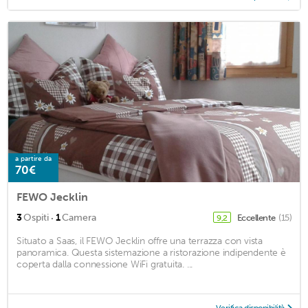
a partire da
70€
FEWO Jecklin
·
3
Ospiti
1
Camera
Eccellente
(15)
9,2
Situato a Saas, il FEWO Jecklin offre una terrazza con vista
panoramica. Questa sistemazione a ristorazione indipendente è
coperta dalla connessione WiFi gratuita. ...