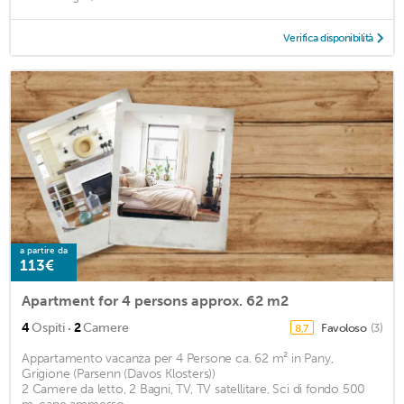
Verifica disponibilità
a partire da
113€
Apartment for 4 persons approx. 62 m2
·
4
Ospiti
2
Camere
Favoloso
(3)
8,7
Appartamento vacanza per 4 Persone ca. 62 m² in Pany,
Grigione (Parsenn (Davos Klosters))
2 Camere da letto, 2 Bagni, TV, TV satellitare, Sci di fondo 500