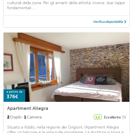
culturali della zona. Per gli amanti delle attività, invece, due tappe
fondamentali ...
Verifica disponibilità
a partire da
376€
Apartment Allegra
·
2
Ospiti
1
Camera
Eccellente
(5)
9,6
Situato a Küblis, nella regione dei Grigioni, l'Apartment Allegra
offre un balcone e la vista sulle montagne. La struttura si trova a