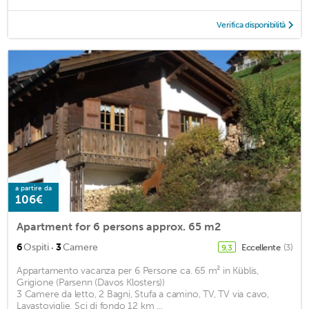
Verifica disponibilità
a partire da
106€
Apartment for 6 persons approx. 65 m2
·
6
Ospiti
3
Camere
Eccellente
(3)
9,3
Appartamento vacanza per 6 Persone ca. 65 m² in Küblis,
Grigione (Parsenn (Davos Klosters))
3 Camere da letto, 2 Bagni, Stufa a camino, TV, TV via cavo,
Lavastoviglie, Sci di fondo 12 km ...