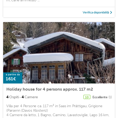
m, cane ammesso ...
Verifica disponibilità
a partire da
161€
Holiday house for 4 persons approx. 117 m2
·
4
Ospiti
4
Camere
Eccellente
(1)
10
Villa per 4 Persone ca. 117 m² in Saas im Prättigau, Grigione
(Parsenn (Davos Klosters))
4 Camere da letto, 1 Bagno, Camino, Lavastoviglie, Lago 16 km,