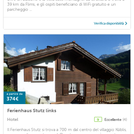
39 km da Flims, e gli ospiti beneficiano di WiFi gratuito e un
parcheggio ...
Verifica disponibilità
a partire da
374€
Ferienhaus Stutz links
Hotel
Eccellente
(4)
9
Il Ferienhaus Stutz si trova a 700 m dal centro del villaggio Küblis,