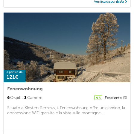
Verifica disponibilità
a partire da
121€
Ferienwohnung
·
6
Ospiti
3
Camere
Eccellente
(3)
9,3
Situato a Klosters Serneus, il Ferienwohnung offre un giardino, la
connessione WiFi gratuita e la vista sulle montagne. ...