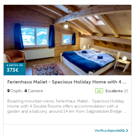
a partire da
373€
Ferienhaus Maliet - Spacious Holiday Home with 4 Double Rooms
·
9
Ospiti
4
Camere
Eccellente
(2)
10
Boasting mountain views, Ferienhaus Maliet - Spacious Holiday
Home with 4 Double Rooms offers accommodation with a
garden and a balcony, around 14 km from Salginatobel Bridge. ...
Verifica disponibilità