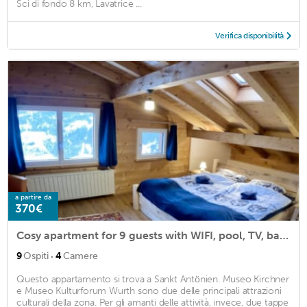
Sci di fondo 8 km, Lavatrice ...
Verifica disponibilità
a partire da
370€
Cosy apartment for 9 guests with WIFI, pool, TV, balcony and parking
·
9
Ospiti
4
Camere
Questo appartamento si trova a Sankt Antönien. Museo Kirchner
e Museo Kulturforum Wurth sono due delle principali attrazioni
culturali della zona. Per gli amanti delle attività, invece, due tappe