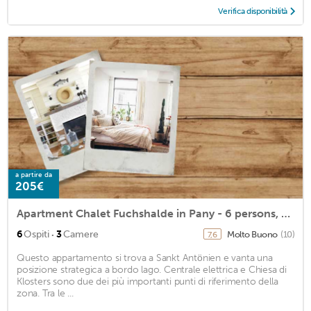
Verifica disponibilità
a partire da
205€
Apartment Chalet Fuchshalde in Pany - 6 persons, 3 bedrooms
·
6
Ospiti
3
Camere
Molto Buono
(10)
7,6
Questo appartamento si trova a Sankt Antönien e vanta una
posizione strategica a bordo lago. Centrale elettrica e Chiesa di
Klosters sono due dei più importanti punti di riferimento della
zona. Tra le ...