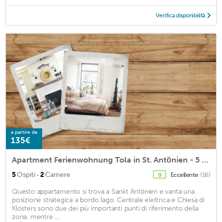
Verifica disponibilità
a partire da
135€
Apartment Ferienwohnung Tola in St. Antönien - 5 persons, 2 bedrooms
·
5
Ospiti
2
Camere
Eccellente
(16)
9
Questo appartamento si trova a Sankt Antönien e vanta una
posizione strategica a bordo lago. Centrale elettrica e Chiesa di
Klosters sono due dei più importanti punti di riferimento della
zona, mentre ...