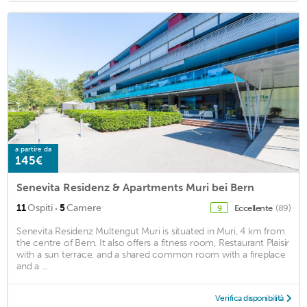
a partire da
145€
Senevita Residenz & Apartments Muri bei Bern
·
11
Ospiti
5
Camere
Eccellente
(89)
9
Senevita Residenz Multengut Muri is situated in Muri, 4 km from
the centre of Bern. It also offers a fitness room, Restaurant Plaisir
with a sun terrace, and a shared common room with a fireplace
and a ...
Verifica disponibilità