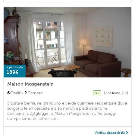
a partire da
189€
Maison Mosgenstein
·
6
Ospiti
2
Camere
Eccellente
(19)
9,7
Situata a Berna, nel tranquillo e verde quartiere residenziale dove
sorgono le ambasciate e a 15 minuti a piedi dalla torre
campanaria Zytglogge, la Maison Mosgenstein offre alloggi
completamente attrezzati ...
Verifica disponibilità