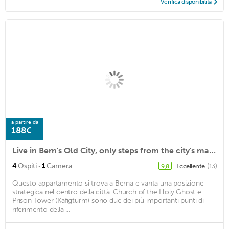
Verifica disponibilità
a partire da
188€
Live in Bern's Old City, only steps from the city's main attractions
·
4
Ospiti
1
Camera
Eccellente
(13)
9,8
Questo appartamento si trova a Berna e vanta una posizione
strategica nel centro della città. Church of the Holy Ghost e
Prison Tower (Kafigturm) sono due dei più importanti punti di
riferimento della ...