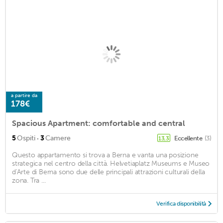
a partire da
178€
Spacious Apartment: comfortable and central
·
5
Ospiti
3
Camere
Eccellente
(3)
13,3
Questo appartamento si trova a Berna e vanta una posizione
strategica nel centro della città. Helvetiaplatz Museums e Museo
d'Arte di Berna sono due delle principali attrazioni culturali della
zona. Tra ...
Verifica disponibilità