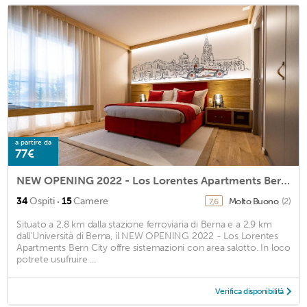
a partire da
77€
NEW OPENING 2022 - Los Lorentes Apartments Bern City
·
34
Ospiti
15
Camere
Molto Buono
(2)
7,6
Situato a 2,8 km dalla stazione ferroviaria di Berna e a 2,9 km
dall'Università di Berna, il NEW OPENING 2022 - Los Lorentes
Apartments Bern City offre sistemazioni con area salotto. In loco
potrete usufruire ...
Verifica disponibilità