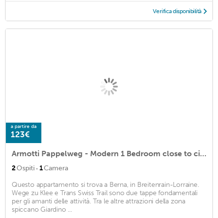
Verifica disponibilità
a partire da
123€
Armotti Pappelweg - Modern 1 Bedroom close to city center
·
2
Ospiti
1
Camera
Questo appartamento si trova a Berna, in Breitenrain-Lorraine.
Wege zu Klee e Trans Swiss Trail sono due tappe fondamentali
per gli amanti delle attività. Tra le altre attrazioni della zona
spiccano Giardino ...