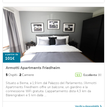
a partire da
101€
Armotti Apartments Friedheim
·
5
Ospiti
2
Camere
Eccellente
(8)
9,5
Situato a Berna, a 1,9 km dal Palazzo del Parlamento, l'Armotti
Apartments Friedheim offre un balcone, un giardino e la
connessione WiFi gratuita. L'appartamento dista 4,3 km da
Bärengraben e 5 km dalla ...
Verifica disponibilità