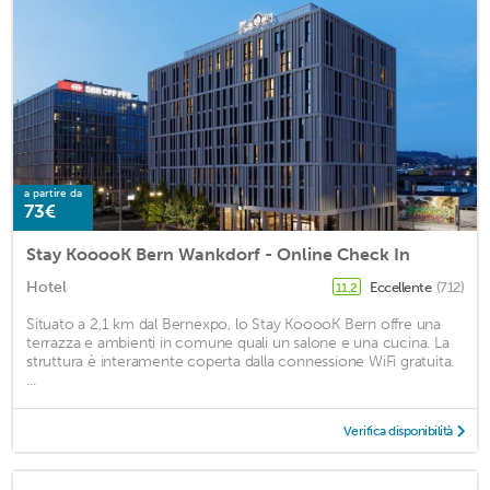
a partire da
73€
Stay KooooK Bern Wankdorf - Online Check In
Hotel
Eccellente
(712)
11,2
Situato a 2,1 km dal Bernexpo, lo Stay KooooK Bern offre una
terrazza e ambienti in comune quali un salone e una cucina. La
struttura è interamente coperta dalla connessione WiFi gratuita.
...
Verifica disponibilità