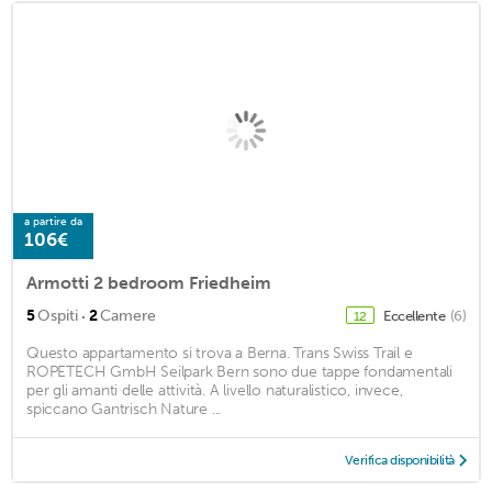
a partire da
106€
Armotti 2 bedroom Friedheim
·
5
Ospiti
2
Camere
Eccellente
(6)
12
Questo appartamento si trova a Berna. Trans Swiss Trail e
ROPETECH GmbH Seilpark Bern sono due tappe fondamentali
per gli amanti delle attività. A livello naturalistico, invece,
spiccano Gantrisch Nature ...
Verifica disponibilità