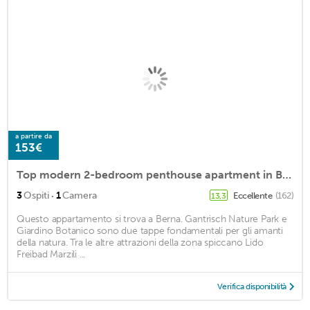
a partire da
153€
Top modern 2-bedroom penthouse apartment in Bern - Beautiful flat roof in Berne City
·
3
Ospiti
1
Camera
Eccellente
(162)
13,3
Questo appartamento si trova a Berna. Gantrisch Nature Park e
Giardino Botanico sono due tappe fondamentali per gli amanti
della natura. Tra le altre attrazioni della zona spiccano Lido
Freibad Marzili ...
Verifica disponibilità