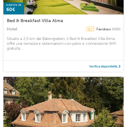
a partire da
60€
Bed & Breakfast Villa Alma
Hotel
Favoloso
(409)
8,7
Situato a 2,5 km dal Bärengraben, il Bed & Breakfast Villa Alma
offre una terrazza e sistemazioni con patio e connessione WiFi
gratuita. ...
Verifica disponibilità