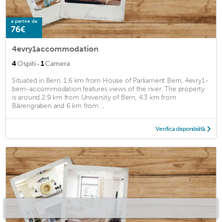
a partire da
76€
4evry1accommodation
·
4
Ospiti
1
Camera
Situated in Bern, 1.6 km from House of Parliament Bern, 4evry1-
bern-accommodation features views of the river. The property
is around 2.9 km from University of Bern, 4.3 km from
Bärengraben and 6 km from ...
Verifica disponibilità