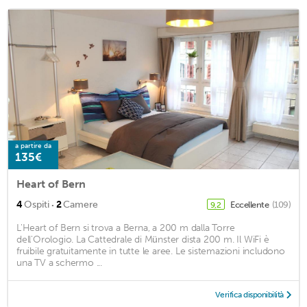
a partire da
135€
Heart of Bern
·
4
Ospiti
2
Camere
Eccellente
(109)
9,2
L'Heart of Bern si trova a Berna, a 200 m dalla Torre
dell'Orologio. La Cattedrale di Münster dista 200 m. Il WiFi è
fruibile gratuitamente in tutte le aree. Le sistemazioni includono
una TV a schermo ...
Verifica disponibilità