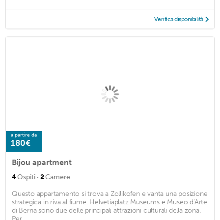
Verifica disponibilità
a partire da
180€
Bijou apartment
·
4
Ospiti
2
Camere
Questo appartamento si trova a Zollikofen e vanta una posizione
strategica in riva al fiume. Helvetiaplatz Museums e Museo d'Arte
di Berna sono due delle principali attrazioni culturali della zona.
Per ...