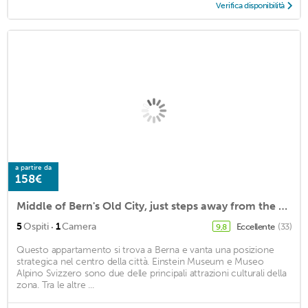
Verifica disponibilità
a partire da
158€
Middle of Bern's Old City, just steps away from the city's main attractions
·
5
Ospiti
1
Camera
Eccellente
(33)
9,8
Questo appartamento si trova a Berna e vanta una posizione
strategica nel centro della città. Einstein Museum e Museo
Alpino Svizzero sono due delle principali attrazioni culturali della
zona. Tra le altre ...