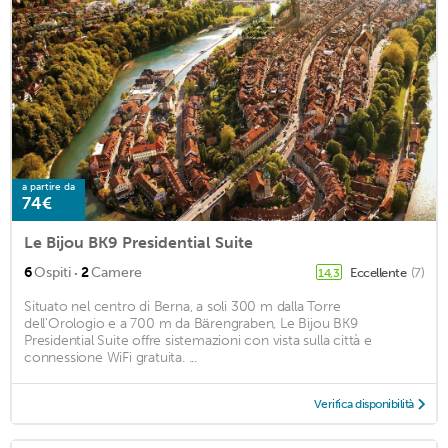
a partire da
74€
Le Bijou BK9 Presidential Suite
·
6
Ospiti
2
Camere
Eccellente
(7)
14,3
Situato nel centro di Berna, a soli 300 m dalla Torre
dell'Orologio e a 700 m da Bärengraben, Le Bijou BK9
Presidential Suite offre sistemazioni con vista sulla città e
connessione WiFi gratuita. ...
Verifica disponibilità