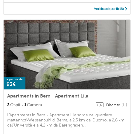
Verifica disponibilità
a partire da
93€
Apartments in Bern - Apartment Lila
·
2
Ospiti
1
Camera
Discreto
(11)
6,6
L'Apartments in Bern - Apartment Lila sorge nel quartiere
Mattenhof-Weissenbühl di Berna, a 2,5 km dal Duomo, a 2,6 km
dall'Università e a 4,2 km da Bärengraben. ...