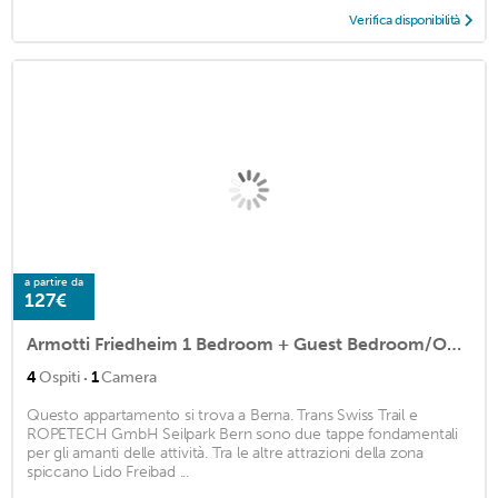
Verifica disponibilità
a partire da
127€
Armotti Friedheim 1 Bedroom + Guest Bedroom/Office
·
4
Ospiti
1
Camera
Questo appartamento si trova a Berna. Trans Swiss Trail e
ROPETECH GmbH Seilpark Bern sono due tappe fondamentali
per gli amanti delle attività. Tra le altre attrazioni della zona
spiccano Lido Freibad ...