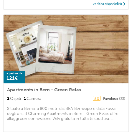
Verifica disponibilità
a partire da
121€
Apartments in Bern - Green Relax
·
2
Ospiti
1
Camera
Favoloso
(33)
8,3
Situato a Berna, a 800 metri dal BEA Bernexpo e dalla Fossa
degli orsi, il Charming Apartments in Bern - Green Relax offre
alloggi con connessione WiFi gratuita in tutta la struttura. ...