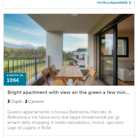
Verifica disponibilità
a partire da
106€
Bright apartment with view on the green a few minutes from Bellinzona (GRAPPOLI
·
3
Ospiti
2
Camere
Questo appartamento si trova a Bellinzona. Mercato di
Bellinzona e Via Nassa sono due tappe fondamentali per gli
amanti dello shopping. A livello naturalistico, invece, spiccano
Lago di Lugano e Bolle ...