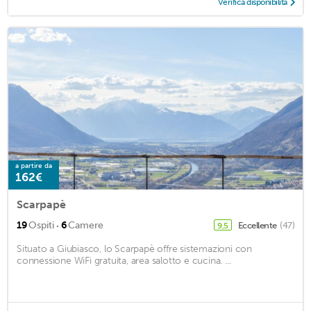
Verifica disponibilità
a partire da
162€
Scarpapè
·
19
Ospiti
6
Camere
Eccellente
(47)
9,5
Situato a Giubiasco, lo Scarpapè offre sistemazioni con
connessione WiFi gratuita, area salotto e cucina. ...