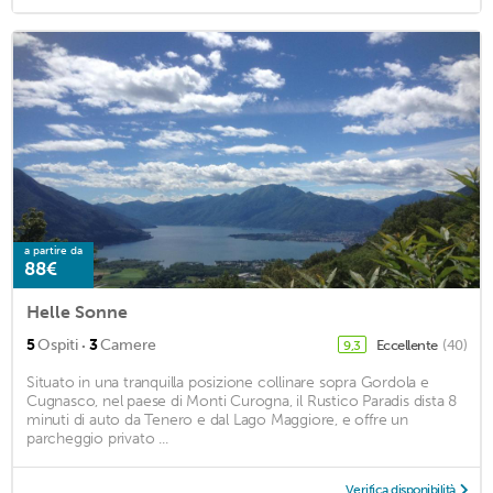
a partire da
88€
Helle Sonne
·
5
Ospiti
3
Camere
Eccellente
(40)
9,3
Situato in una tranquilla posizione collinare sopra Gordola e
Cugnasco, nel paese di Monti Curogna, il Rustico Paradis dista 8
minuti di auto da Tenero e dal Lago Maggiore, e offre un
parcheggio privato ...
Verifica disponibilità