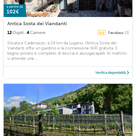
a partire da
102€
Antica Sosta dei Viandanti
·
12
Ospiti
4
Camere
Favoloso
(3)
8,9
Situata a Cadenazzo, a 24 km da Lugano, l'Antica Sosta dei
Viandanti offre un giardino e la connessione WiFi gratuita. Il
bagno privato è completo di doccia e asciugacapelli. Al mattino
vi attende una ...
Verifica disponibilità