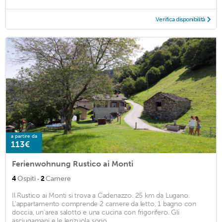
Verifica disponibilità
a partire da
113€
Ferienwohnung Rustico ai Monti
·
4
Ospiti
2
Camere
Il Rustico ai Monti si trova a Cadenazzo. 25 km da Lugano.
L'appartamento comprende 2 camere da letto, 1 bagno con
doccia, un'area salotto e una cucina con frigorifero. Gli
asciugamani e le lenzuola sono ...