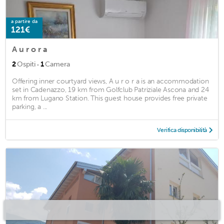
a partire da
121€
A u r o r a
·
2
Ospiti
1
Camera
Offering inner courtyard views, A u r o r a is an accommodation
set in Cadenazzo, 19 km from Golfclub Patriziale Ascona and 24
km from Lugano Station. This guest house provides free private
parking, a ...
Verifica disponibilità