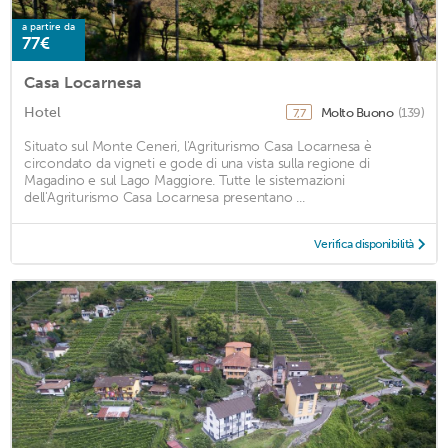
a partire da
77€
Casa Locarnesa
Hotel
Molto Buono
(139)
7,7
Situato sul Monte Ceneri, l'Agriturismo Casa Locarnesa è
circondato da vigneti e gode di una vista sulla regione di
Magadino e sul Lago Maggiore. Tutte le sistemazioni
dell'Agriturismo Casa Locarnesa presentano ...
Verifica disponibilità