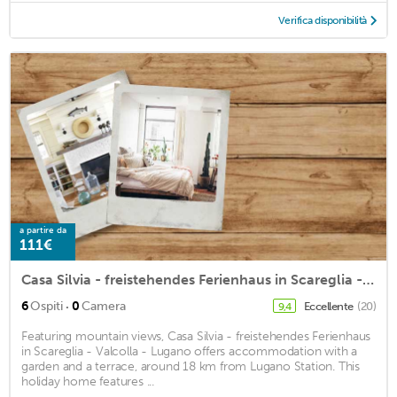
Verifica disponibilità
a partire da
111€
Casa Silvia - freistehendes Ferienhaus in Scareglia - Valcolla - Lugano
·
6
Ospiti
0
Camera
Eccellente
(20)
9,4
Featuring mountain views, Casa Silvia - freistehendes Ferienhaus
in Scareglia - Valcolla - Lugano offers accommodation with a
garden and a terrace, around 18 km from Lugano Station. This
holiday home features ...