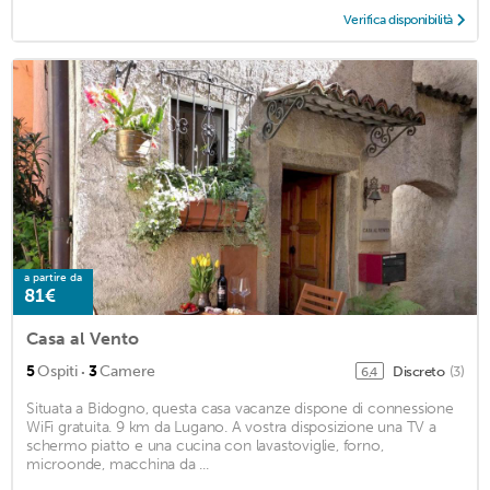
Verifica disponibilità
a partire da
81€
Casa al Vento
·
5
Ospiti
3
Camere
Discreto
(3)
6,4
Situata a Bidogno, questa casa vacanze dispone di connessione
WiFi gratuita. 9 km da Lugano. A vostra disposizione una TV a
schermo piatto e una cucina con lavastoviglie, forno,
microonde, macchina da ...