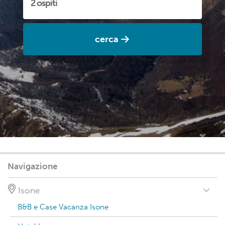
cerca
Navigazione
Isone
B&B e Case Vacanza Isone