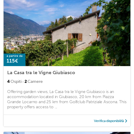
a partire da
115€
La Casa tra le Vigne Giubiasco
·
4
Ospiti
2
Camere
Offering garden views, La Casa tra le Vigne Giubiasco is an
accommodation located in Giubiasco, 20 km from Piazza
Grande Locarno and 25 km from Golfclub Patriziale Ascona. This
property offers access to ...
Verifica disponibilità