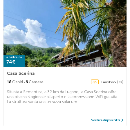
a partire da
74€
Casa Scerina
·
18
Ospiti
9
Camere
Favoloso
(39)
8,5
Situata a Sementina, a 32 km da Lugano, la Casa Scerina offre
una piscina stagionale all'aperto e la connessione WiFi gratuita.
La struttura vanta una terrazza solarium. ...
Verifica disponibilità