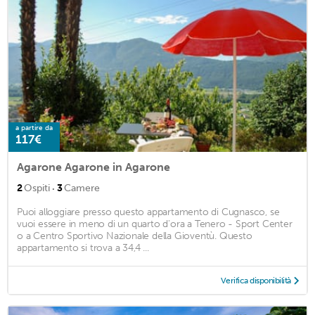
a partire da
117€
Agarone Agarone in Agarone
·
2
Ospiti
3
Camere
Puoi alloggiare presso questo appartamento di Cugnasco, se
vuoi essere in meno di un quarto d'ora a Tenero - Sport Center
o a Centro Sportivo Nazionale della Gioventù. Questo
appartamento si trova a 34,4 ...
Verifica disponibilità