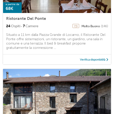
a partire da
68€
Ristorante Del Ponte
·
24
Ospiti
7
Camere
Molto Buono
(146)
7,3
Situato a 11 km dalla Piazza Grande di Locarno, il Ristorante Del
Ponte offre sistemazioni, un ristorante, un giardino, una sala in
comune e una terrazza. Il bed & breakfast propone
gratuitamente la connessione ...
Verifica disponibilità