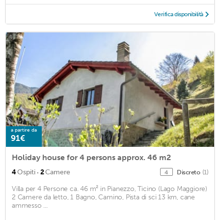
Verifica disponibilità
a partire da
91€
Holiday house for 4 persons approx. 46 m2
·
4
Ospiti
2
Camere
Discreto
(1)
4
Villa per 4 Persone ca. 46 m² in Pianezzo, Ticino (Lago Maggiore)
2 Camere da letto, 1 Bagno, Camino, Pista di sci 13 km, cane
ammesso ...