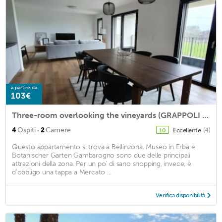
a partire da
103€
Three-room overlooking the vineyards (GRAPPOLI 26)
·
4
Ospiti
2
Camere
Eccellente
(4)
10
Questo appartamento si trova a Bellinzona. Museo in Erba e
Botanischer Garten Gambarogno sono due delle principali
attrazioni della zona. Per un po' di sano shopping, invece, è
d'obbligo una tappa a Mercato ...
Verifica disponibilità