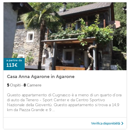
a partire da
113€
Casa Anna Agarone in Agarone
·
5
Ospiti
8
Camere
Questo appartamento di Cugnasco è a meno di un quarto d'ora
di auto da Tenero - Sport Center e da Centro Sportivo
Nazionale della Gioventù. Questo appartamento si trova a 14,9
km da Piazza Grande e 9 ...
Verifica disponibilità