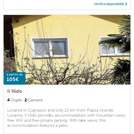
Verifica disponibilità
a partire da
105€
Il Nido
·
4
Ospiti
2
Camere
Located in Cugnasco and only 12 km from Piazza Grande
Locarno, Il Nido provides accommodation with mountain views,
free WiFi and free private parking. With lake views, this
accommodation features a patio. ...