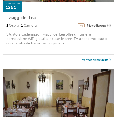
a partire da
126€
I viaggi del Lea
·
2
Ospiti
1
Camera
Molto Buono
(4)
7,4
Situato a Cadenazzo, I viaggi del Lea offre un bar e la
connessione WiFi gratuita in tutte le aree. TV a schermo piatto
con canali satellitari e bagno privato. ...
Verifica disponibilità