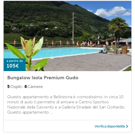
a partire da
105€
Bungalow Isola Premium Gudo
·
5
Ospiti
6
Camere
Questo appartamento a Bellinzona è comodissimo, in circa 10
minuti di auto ti permette di arrivare a Centro Sportivo
Nazionale della Gioventù e a Galleria Stradale del San Gottardo.
Questo appartamento ...
Verifica disponibilità