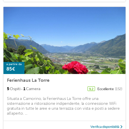
a partire da
85€
Ferienhaus La Torre
·
5
Ospiti
1
Camera
Eccellente
(152)
9,2
Situata a Camorino, la Ferienhaus La Torre offre una
sistemazione a ristorazione indipendente, la connessione WiFi
gratuita in tutte le aree e una terrazza con vista e posti a sedere
all'aperto. ...
Verifica disponibilità