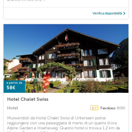
Verifica disponibilità
a partire da
58€
Hotel Chalet Swiss
Hotel
Favoloso
(959)
8,7
Muovendoti da Hotel Chalet Swiss di Unterseen potrai
raggiungere con una passeggiata di meno di un quarto d'ora
Alpine Garden e Hoeheweg. Questo hotel si trova a 1,2 km da