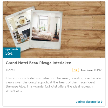
a partire da
55€
Grand Hotel Beau Rivage Interlaken
Hotel
Favoloso
(1492)
8,2
This luxurious hotel is situated in Interlaken, boasting spectacular
views over the Jungfraujoch, at the heart of the magnificent
Bernese Alps. This wonderful hotel offers the ideal retreat in
which to ...
Verifica disponibilità