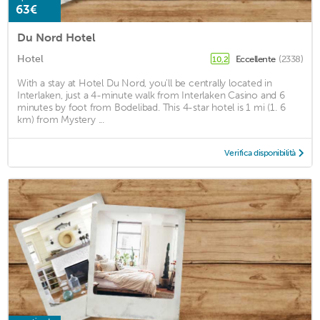
63€
Du Nord Hotel
Hotel
Eccellente
(2338)
10,2
With a stay at Hotel Du Nord, you'll be centrally located in
Interlaken, just a 4-minute walk from Interlaken Casino and 6
minutes by foot from Bodelibad. This 4-star hotel is 1 mi (1. 6
km) from Mystery ...
Verifica disponibilità