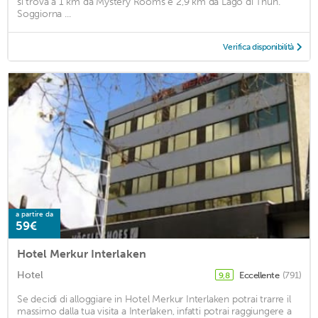
si trova a 1 km da Mystery Rooms e 2,9 km da Lago di Thun.
Soggiorna ...
Verifica disponibilità
a partire da
59€
Hotel Merkur Interlaken
Hotel
Eccellente
(791)
9,8
Se decidi di alloggiare in Hotel Merkur Interlaken potrai trarre il
massimo dalla tua visita a Interlaken, infatti potrai raggiungere a