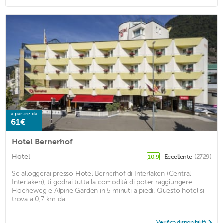
a partire da
61€
Hotel Bernerhof
Hotel
Eccellente
(2729)
10,9
Se alloggerai presso Hotel Bernerhof di Interlaken (Central
Interlaken), ti godrai tutta la comodità di poter raggiungere
Hoeheweg e Alpine Garden in 5 minuti a piedi. Questo hotel si
trova a 0,7 km da ...
Verifica disponibilità