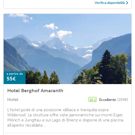
Verifica disponibilità
a partire da
55€
Hotel Berghof Amaranth
Hotel
Eccellente
(2349)
10,1
L'hotel gode di una posizione idilliaca e tranquilla sopra
Wilderswil. La struttura offre viste panoramiche sui monti Eiger,
Mönch e Jungfrau e sul Lago di Brienz e dispone di una piscina
all'aperto riscaldata ...