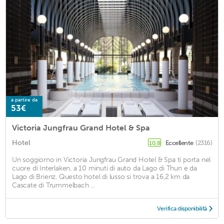
a partire da
53€
Victoria Jungfrau Grand Hotel & Spa
Hotel
Eccellente
(2316)
10,8
Un soggiorno in Victoria Jungfrau Grand Hotel & Spa ti porta nel
cuore di Interlaken, a 10 minuti di auto da Lago di Thun e da
Lago di Brienz. Questo hotel di lusso si trova a 16,2 km da
Cascate di Trummelbach ...
Verifica disponibilità