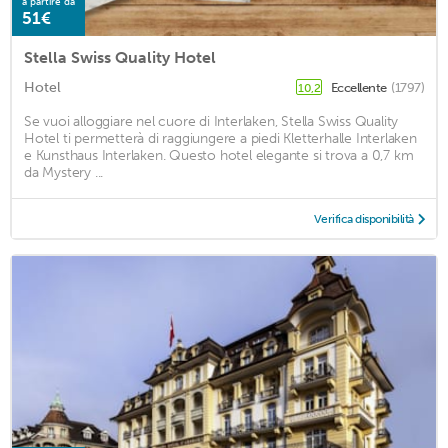
a partire da
51€
Stella Swiss Quality Hotel
Hotel
Eccellente
(1797)
10,2
Se vuoi alloggiare nel cuore di Interlaken, Stella Swiss Quality
Hotel ti permetterà di raggiungere a piedi Kletterhalle Interlaken
e Kunsthaus Interlaken. Questo hotel elegante si trova a 0,7 km
da Mystery ...
Verifica disponibilità