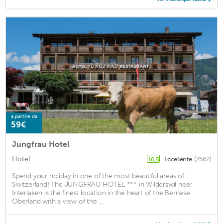
a partire da
59€
Jungfrau Hotel
Hotel
Eccellente
(2562)
10,5
Spend your holiday in one of the most beautiful areas of
Switzerland! The JUNGFRAU HOTEL *** in Wilderswil near
Interlaken is the finest location in the heart of the Bernese
Oberland with a view of the ...