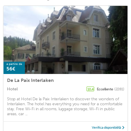
a partire da
56€
De La Paix Interlaken
Hotel
Eccellente
(2281)
10,4
Stop at Hotel De la Paix Interlaken to discover the wonders of
Interlaken. The hotel has everything you need for a comfortable
stay. Free Wi-Fi in all rooms, luggage storage, Wi-Fi in public
areas, car ...
Verifica disponibilità