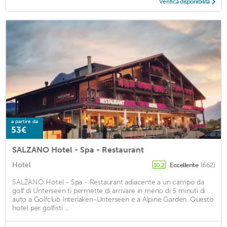
Verifica disponibilità
a partire da
53€
SALZANO Hotel - Spa - Restaurant
Hotel
Eccellente
(662)
10,2
SALZANO Hotel - Spa - Restaurant adiacente a un campo da
golf di Unterseen ti permette di arrivare in meno di 5 minuti di
auto a Golfclub Interlaken-Unterseen e a Alpine Garden. Questo
hotel per golfisti ...