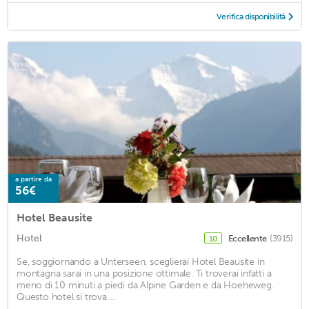
Verifica disponibilità
a partire da
56€
Hotel Beausite
Hotel
Eccellente
(3915)
10
Se, soggiornando a Unterseen, sceglierai Hotel Beausite in
montagna sarai in una posizione ottimale. Ti troverai infatti a
meno di 10 minuti a piedi da Alpine Garden e da Hoeheweg.
Questo hotel si trova ...