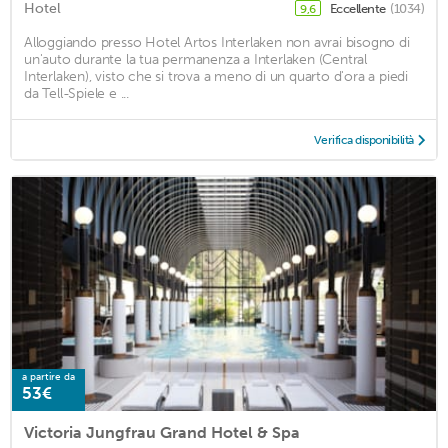
Hotel
Eccellente
(1034)
9,6
Alloggiando presso Hotel Artos Interlaken non avrai bisogno di
un'auto durante la tua permanenza a Interlaken (Central
Interlaken), visto che si trova a meno di un quarto d'ora a piedi
da Tell-Spiele e ...
Verifica disponibilità
a partire da
53€
Victoria Jungfrau Grand Hotel & Spa