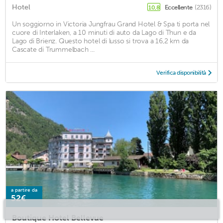
Hotel
Eccellente
(2316)
10,8
Un soggiorno in Victoria Jungfrau Grand Hotel & Spa ti porta nel
cuore di Interlaken, a 10 minuti di auto da Lago di Thun e da
Lago di Brienz. Questo hotel di lusso si trova a 16,2 km da
Cascate di Trummelbach ...
Verifica disponibilità
a partire da
52€
Boutique Hotel Bellevue