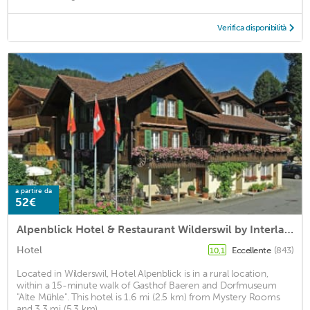
Verifica disponibilità
a partire da
52€
Alpenblick Hotel & Restaurant Wilderswil by Interlaken
Hotel
Eccellente
(843)
10,1
Located in Wilderswil, Hotel Alpenblick is in a rural location,
within a 15-minute walk of Gasthof Baeren and Dorfmuseum
"Alte Mühle". This hotel is 1.6 mi (2.5 km) from Mystery Rooms
and 3.3 mi (5.3 km) ...