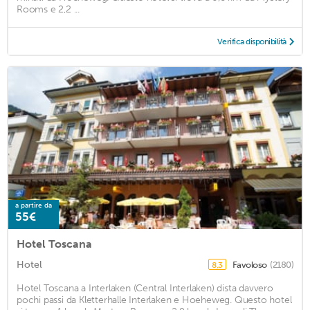
Rooms e 2,2 ...
Verifica disponibilità
a partire da
55€
Hotel Toscana
Hotel
Favoloso
(2180)
8,3
Hotel Toscana a Interlaken (Central Interlaken) dista davvero
pochi passi da Kletterhalle Interlaken e Hoeheweg. Questo hotel