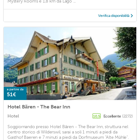
Mystery Rooms e 1,8 km da Lago ...
Verifica disponibilità
a partire da
51€
Hotel Bären - The Bear Inn
Hotel
Eccellente
(2272)
10,5
Soggiornando presso Hotel Bären - The Bear Inn, struttura nel
centro storico di Wilderswil, sarai a soli 1 minuti a piedi da
Gasthof Baeren e 7 minuti a piedi da Dorfmuseum "Alte Mühle".