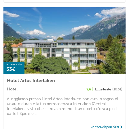
a partire da
53€
Hotel Artos Interlaken
Hotel
Eccellente
(1034)
9,6
Alloggiando presso Hotel Artos Interlaken non avrai bisogno di
un'auto durante la tua permanenza a Interlaken (Central
Interlaken), visto che si trova a meno di un quarto d'ora a piedi
da Tell-Spiele e ...
Verifica disponibilità