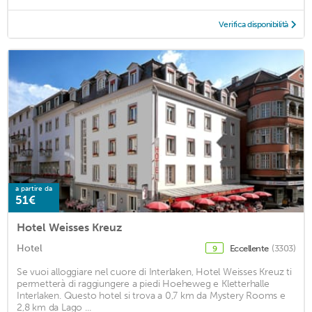
Verifica disponibilità
a partire da
51€
Hotel Weisses Kreuz
Hotel
Eccellente
(3303)
9
Se vuoi alloggiare nel cuore di Interlaken, Hotel Weisses Kreuz ti
permetterà di raggiungere a piedi Hoeheweg e Kletterhalle
Interlaken. Questo hotel si trova a 0,7 km da Mystery Rooms e
2,8 km da Lago ...