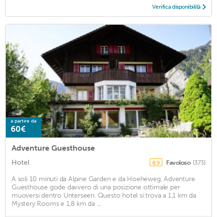
Verifica disponibilità
a partire da
60€
Adventure Guesthouse
Hotel
Favoloso
(373)
8,9
A soli 10 minuti da Alpine Garden e da Hoeheweg, Adventure
Guesthouse gode davvero di una posizione ottimale per
muoversi dentro Unterseen. Questo hotel si trova a 1,1 km da
Mystery Rooms e 1,8 km da ...