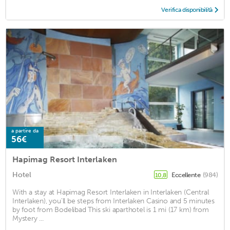
Verifica disponibilità
a partire da
56€
Hapimag Resort Interlaken
Hotel
Eccellente
(984)
10,8
With a stay at Hapimag Resort Interlaken in Interlaken (Central
Interlaken), you'll be steps from Interlaken Casino and 5 minutes
by foot from Bodelibad This ski aparthotel is 1 mi (17 km) from
Mystery ...