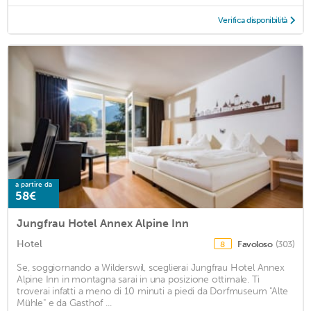
Verifica disponibilità
a partire da
58€
Jungfrau Hotel Annex Alpine Inn
Hotel
Favoloso
(303)
8
Se, soggiornando a Wilderswil, sceglierai Jungfrau Hotel Annex
Alpine Inn in montagna sarai in una posizione ottimale. Ti
troverai infatti a meno di 10 minuti a piedi da Dorfmuseum "Alte
Mühle" e da Gasthof ...