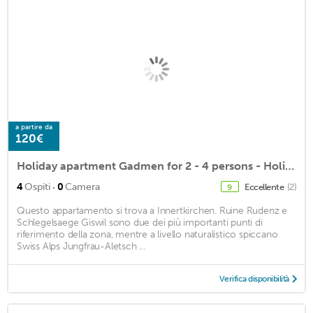
a partire da
120€
Holiday apartment Gadmen for 2 - 4 persons - Holiday apartment
·
4
Ospiti
0
Camera
Eccellente
(2)
9
Questo appartamento si trova a Innertkirchen. Ruine Rudenz e
Schlegelsaege Giswil sono due dei più importanti punti di
riferimento della zona, mentre a livello naturalistico spiccano
Swiss Alps Jungfrau-Aletsch ...
Verifica disponibilità