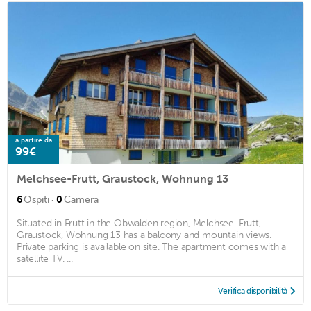
a partire da
99€
Melchsee-Frutt, Graustock, Wohnung 13
·
6
Ospiti
0
Camera
Situated in Frutt in the Obwalden region, Melchsee-Frutt,
Graustock, Wohnung 13 has a balcony and mountain views.
Private parking is available on site. The apartment comes with a
satellite TV. ...
Verifica disponibilità