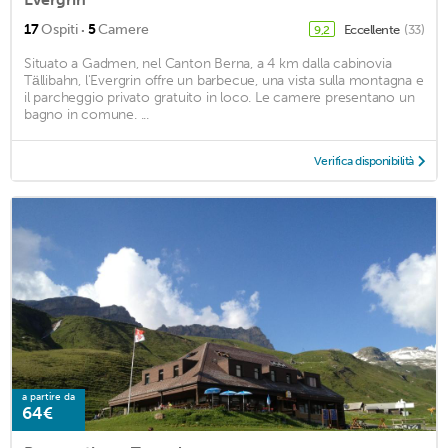
·
17
Ospiti
5
Camere
Eccellente
(33)
9,2
Situato a Gadmen, nel Canton Berna, a 4 km dalla cabinovia
Tällibahn, l'Evergrin offre un barbecue, una vista sulla montagna e
il parcheggio privato gratuito in loco. Le camere presentano un
bagno in comune. ...
Verifica disponibilità
a partire da
64€