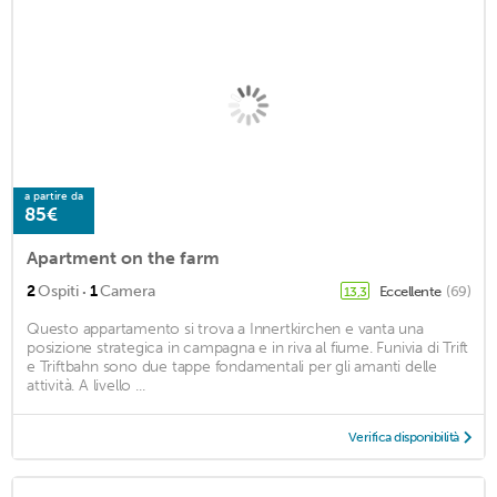
a partire da
85€
Apartment on the farm
·
2
Ospiti
1
Camera
Eccellente
(69)
13,3
Questo appartamento si trova a Innertkirchen e vanta una
posizione strategica in campagna e in riva al fiume. Funivia di Trift
e Triftbahn sono due tappe fondamentali per gli amanti delle
attività. A livello ...
Verifica disponibilità