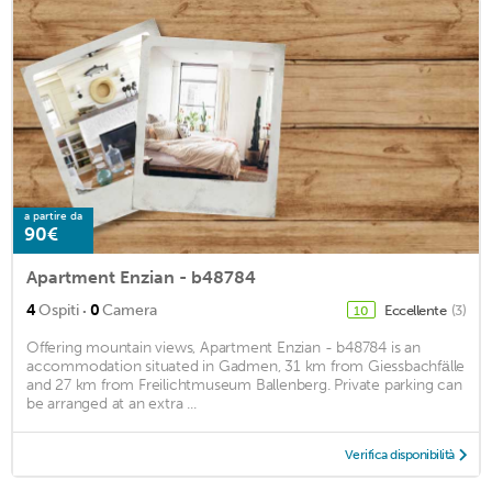
a partire da
90€
Apartment Enzian - b48784
·
4
Ospiti
0
Camera
Eccellente
(3)
10
Offering mountain views, Apartment Enzian - b48784 is an
accommodation situated in Gadmen, 31 km from Giessbachfälle
and 27 km from Freilichtmuseum Ballenberg. Private parking can
be arranged at an extra ...
Verifica disponibilità