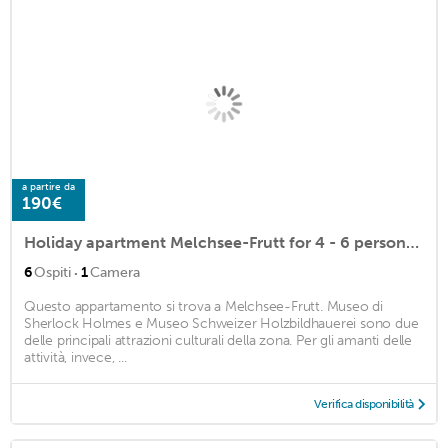
a partire da
190€
Holiday apartment Melchsee-Frutt for 4 - 6 persons with 1 bedroom - Holiday apartment
·
6
Ospiti
1
Camera
Questo appartamento si trova a Melchsee-Frutt. Museo di
Sherlock Holmes e Museo Schweizer Holzbildhauerei sono due
delle principali attrazioni culturali della zona. Per gli amanti delle
attività, invece, ...
Verifica disponibilità