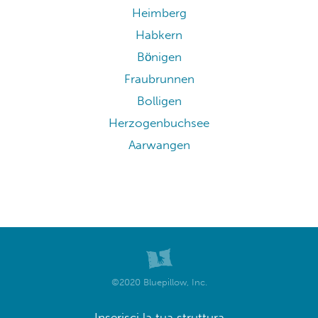
Heimberg
Habkern
Bönigen
Fraubrunnen
Bolligen
Herzogenbuchsee
Aarwangen
©2020 Bluepillow, Inc.
Inserisci la tua struttura