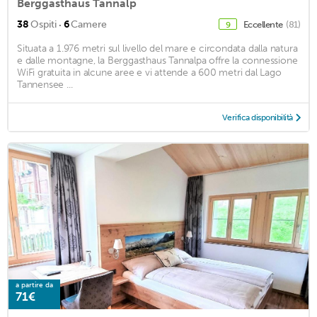
Berggasthaus Tannalp
·
38
Ospiti
6
Camere
Eccellente
(81)
9
Situata a 1.976 metri sul livello del mare e circondata dalla natura
e dalle montagne, la Berggasthaus Tannalpa offre la connessione
WiFi gratuita in alcune aree e vi attende a 600 metri dal Lago
Tannensee ...
Verifica disponibilità
a partire da
71€