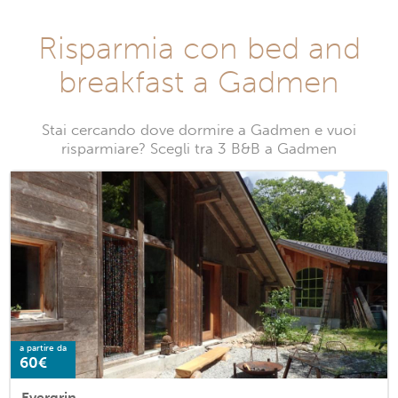
Risparmia con bed and
breakfast a Gadmen
Stai cercando dove dormire a Gadmen e vuoi
risparmiare? Scegli tra 3 B&B a Gadmen
a partire da
60€
Evergrin