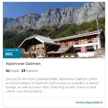
a partire da
89€
Alpenrose Gadmen
·
41
Ospiti
23
Camere
Set just 32 km from Giessbachfälle, Alpenrose Gadmen offers
accommodation in Gadmen with access to a garden, a shared
lounge, as well as a tour desk. Featuring private check-in and
check-out, this property ...
Verifica disponibilità