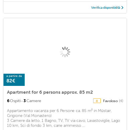
Verifica disponibilità
a partire da
82€
Apartment for 6 persons approx. 85 m2
·
6
Ospiti
3
Camere
Favoloso
(4)
8
Appartamento vacanza per 6 Persone ca. 85 m² in Müstair,
Grigione (Val Monastero)
3 Camere da letto, 1 Bagno, TV, TV via cavo, Lavastoviglie, Lago
10 km, Sci di fondo 3 km, cane ammesso ...