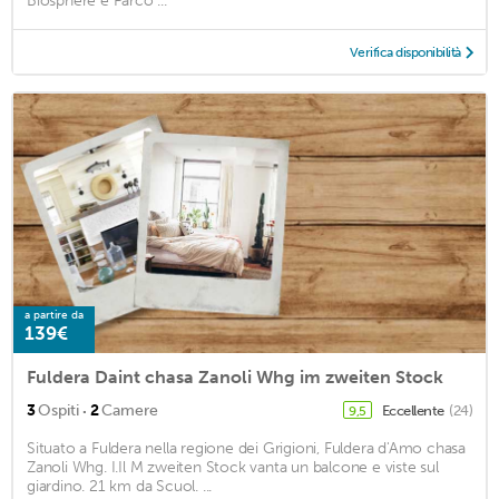
Biosphere e Parco ...
Verifica disponibilità
a partire da
139€
Fuldera Daint chasa Zanoli Whg im zweiten Stock
·
3
Ospiti
2
Camere
Eccellente
(24)
9,5
Situato a Fuldera nella regione dei Grigioni, Fuldera d'Amo chasa
Zanoli Whg. I.Il M zweiten Stock vanta un balcone e viste sul
giardino. 21 km da Scuol. ...