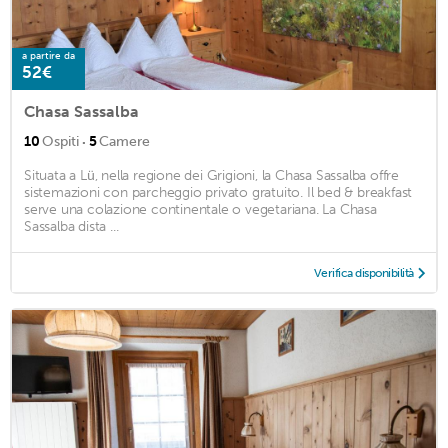
a partire da
52€
Chasa Sassalba
·
10
Ospiti
5
Camere
Situata a Lü, nella regione dei Grigioni, la Chasa Sassalba offre
sistemazioni con parcheggio privato gratuito. Il bed & breakfast
serve una colazione continentale o vegetariana. La Chasa
Sassalba dista ...
Verifica disponibilità