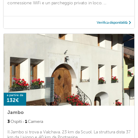
connessione WiFi e un parcheggio privato in loco. ...
Verifica disponibilità
a partire da
132€
Jambo
·
3
Ospiti
1
Camera
Il Jambo si trova a Valchava. 23 km da Scuol. La struttura dista 37
km da Livigno e 40 km da Pontresina. ...