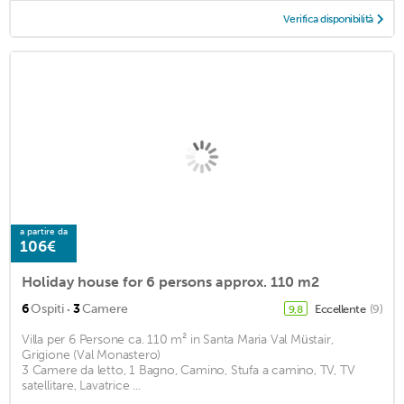
Verifica disponibilità
a partire da
106€
Holiday house for 6 persons approx. 110 m2
·
6
Ospiti
3
Camere
Eccellente
(9)
9,8
Villa per 6 Persone ca. 110 m² in Santa Maria Val Müstair,
Grigione (Val Monastero)
3 Camere da letto, 1 Bagno, Camino, Stufa a camino, TV, TV
satellitare, Lavatrice ...