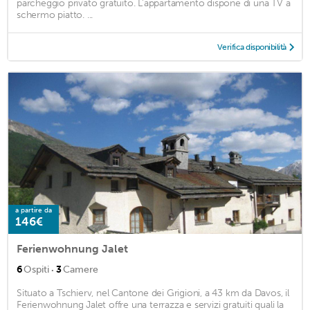
parcheggio privato gratuito. L’appartamento dispone di una TV a
schermo piatto. ...
Verifica disponibilità
a partire da
146€
Ferienwohnung Jalet
·
6
Ospiti
3
Camere
Situato a Tschierv, nel Cantone dei Grigioni, a 43 km da Davos, il
Ferienwohnung Jalet offre una terrazza e servizi gratuiti quali la