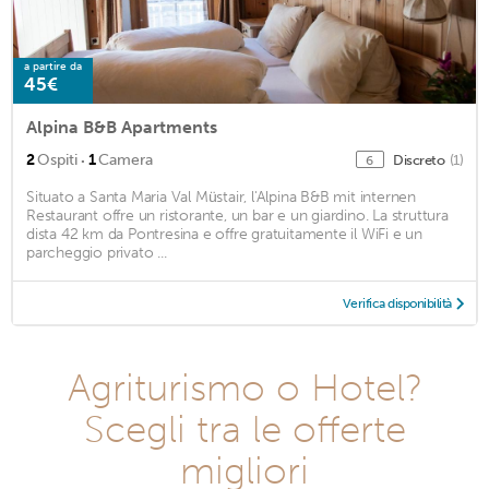
a partire da
45€
Alpina B&B Apartments
·
2
Ospiti
1
Camera
Discreto
(1)
6
Situato a Santa Maria Val Müstair, l'Alpina B&B mit internen
Restaurant offre un ristorante, un bar e un giardino. La struttura
dista 42 km da Pontresina e offre gratuitamente il WiFi e un
parcheggio privato ...
Verifica disponibilità
Agriturismo o Hotel?
Scegli tra le offerte
migliori