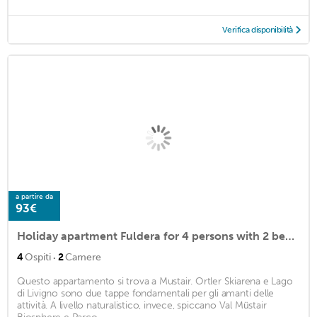
Verifica disponibilità
a partire da
93€
Holiday apartment Fuldera for 4 persons with 2 bedrooms - Holiday apartment in a two family house
·
4
Ospiti
2
Camere
Questo appartamento si trova a Mustair. Ortler Skiarena e Lago
di Livigno sono due tappe fondamentali per gli amanti delle
attività. A livello naturalistico, invece, spiccano Val Müstair