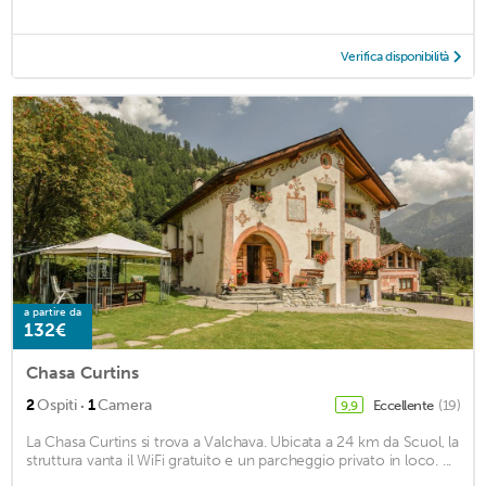
Verifica disponibilità
a partire da
132€
Chasa Curtins
·
2
Ospiti
1
Camera
Eccellente
(19)
9,9
La Chasa Curtins si trova a Valchava. Ubicata a 24 km da Scuol, la
struttura vanta il WiFi gratuito e un parcheggio privato in loco. ...