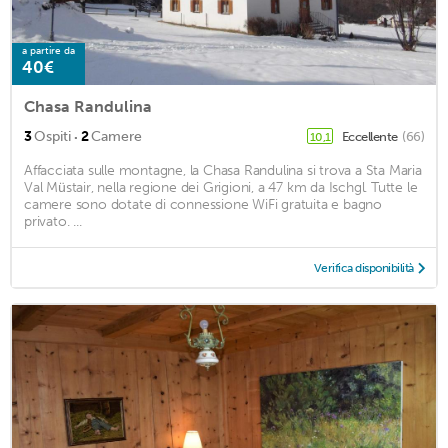
a partire da
40€
Chasa Randulina
·
3
Ospiti
2
Camere
Eccellente
(66)
10,1
Affacciata sulle montagne, la Chasa Randulina si trova a Sta Maria
Val Müstair, nella regione dei Grigioni, a 47 km da Ischgl. Tutte le
camere sono dotate di connessione WiFi gratuita e bagno
privato. ...
Verifica disponibilità