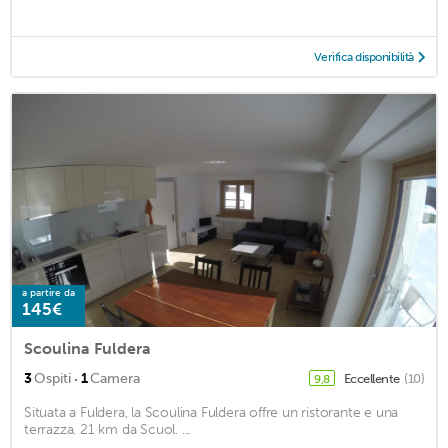
Verifica disponibilità
a partire da
145€
Scoulina Fuldera
·
3
Ospiti
1
Camera
Eccellente
(10)
9,8
Situata a Fuldera, la Scoulina Fuldera offre un ristorante e una
terrazza. 21 km da Scuol. ...