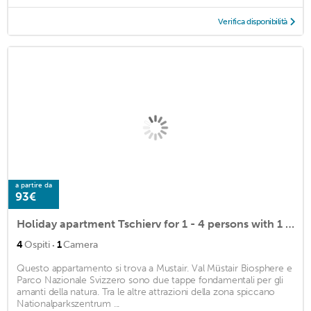
Verifica disponibilità
a partire da
93€
Holiday apartment Tschierv for 1 - 4 persons with 1 bedroom - Holiday apartment
·
4
Ospiti
1
Camera
Questo appartamento si trova a Mustair. Val Müstair Biosphere e
Parco Nazionale Svizzero sono due tappe fondamentali per gli
amanti della natura. Tra le altre attrazioni della zona spiccano
Nationalparkszentrum ...