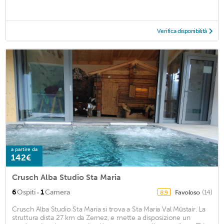
Verifica disponibilità
a partire da
142€
Crusch Alba Studio Sta Maria
·
6
Ospiti
1
Camera
Favoloso
(14)
8,9
Crusch Alba Studio Sta Maria si trova a Sta Maria Val Müstair. La
struttura dista 27 km da Zernez, e mette a disposizione un