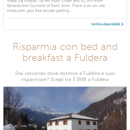
Maria Val Müstair, 38 km from Ortler and 4.2 km from
Benedictine Convent of Saint John. There is an on-site
restaurant, plus free private parking ...
Verifica disponibilità
Risparmia con bed and
breakfast a Fuldera
Stai cercando dove dormire a Fuldera e vuoi
risparmiare? Scegli tra 3 B&B a Fuldera