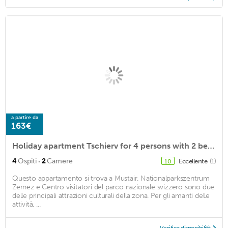
a partire da
163€
Holiday apartment Tschierv for 4 persons with 2 bedrooms - Holiday apartment
·
4
Ospiti
2
Camere
Eccellente
(1)
10
Questo appartamento si trova a Mustair. Nationalparkszentrum
Zernez e Centro visitatori del parco nazionale svizzero sono due
delle principali attrazioni culturali della zona. Per gli amanti delle
attività, ...