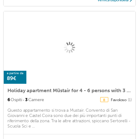
Verifica disponibilità
a partire da
89€
Holiday apartment Müstair for 4 - 6 persons with 3 bedrooms - Holiday apartment in a two family hous
·
6
Ospiti
3
Camere
Favoloso
(1)
8
Questo appartamento si trova a Mustair. Convento di San
Giovanni e Castel Coira sono due dei più importanti punti di
riferimento della zona. Tra le altre attrazioni, spiccano Sertorelli -
Scuola Sci e ...