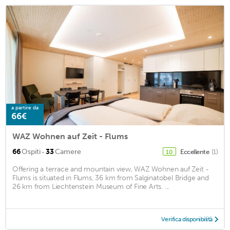
a partire da
66€
WAZ Wohnen auf Zeit - Flums
·
66
Ospiti
33
Camere
Eccellente
(1)
10
Offering a terrace and mountain view, WAZ Wohnen auf Zeit -
Flums is situated in Flums, 36 km from Salginatobel Bridge and
26 km from Liechtenstein Museum of Fine Arts. ...
Verifica disponibilità