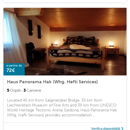
a partire da
72€
Haus Panorama Hak (Whg. Hefti Services)
·
5
Ospiti
3
Camere
Located 45 km from Salginatobel Bridge, 35 km from
Liechtenstein Museum of Fine Arts and 39 km from UNESCO
World Heritage Tectonic Arena Sardona, Haus Panorama Hak
(Whg. Hefti Services) provides accommodation ...
Verifica disponibilità