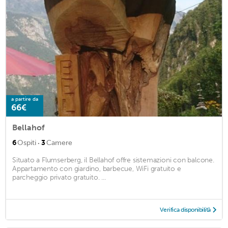
a partire da
66€
Bellahof
·
6
Ospiti
3
Camere
Situato a Flumserberg, il Bellahof offre sistemazioni con balcone.
Appartamento con giardino, barbecue, WiFi gratuito e
parcheggio privato gratuito. ...
Verifica disponibilità