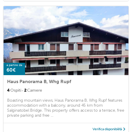
a partire da
60€
Haus Panorama B, Whg Rupf
·
4
Ospiti
2
Camere
Boasting mountain views, Haus Panorama B, Whg Rupf features
accommodation with a balcony, around 45 km from
Salginatobel Bridge. This property offers access to a terrace, free
private parking and free ...
Verifica disponibilità