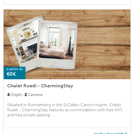
a partire da
60€
Chalet Ruedi - CharmingStay
·
4
Ospiti
2
Camere
Situated in Flumserberg in the St.Gallen Canton region, Chalet
Ruedi - CharmingStay features accommodation with free WiFi
and free private parking. ...
Verifica disponibilità