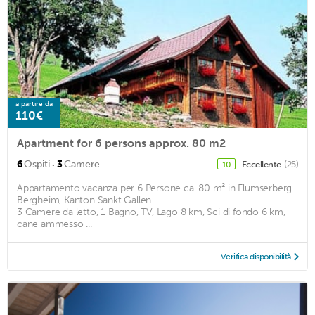
a partire da
110€
Apartment for 6 persons approx. 80 m2
·
6
Ospiti
3
Camere
Eccellente
(25)
10
Appartamento vacanza per 6 Persone ca. 80 m² in Flumserberg
Bergheim, Kanton Sankt Gallen
3 Camere da letto, 1 Bagno, TV, Lago 8 km, Sci di fondo 6 km,
cane ammesso ...
Verifica disponibilità