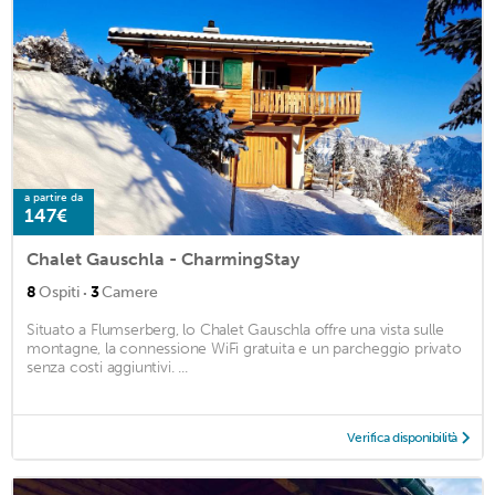
a partire da
147€
Chalet Gauschla - CharmingStay
·
8
Ospiti
3
Camere
Situato a Flumserberg, lo Chalet Gauschla offre una vista sulle
montagne, la connessione WiFi gratuita e un parcheggio privato
senza costi aggiuntivi. ...
Verifica disponibilità