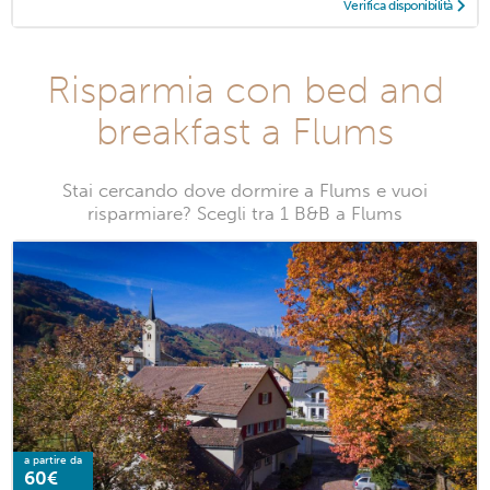
Verifica disponibilità
Risparmia con bed and
breakfast a Flums
Stai cercando dove dormire a Flums e vuoi
risparmiare? Scegli tra 1 B&B a Flums
a partire da
60€