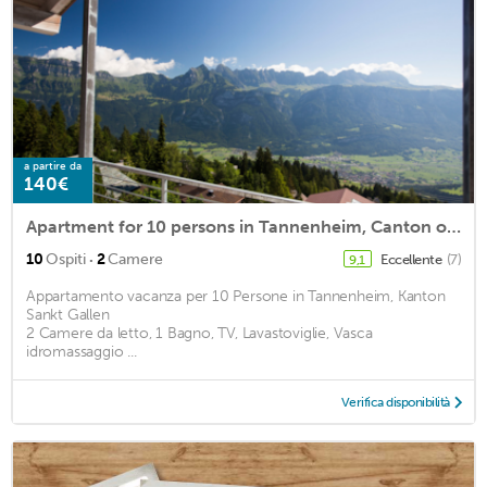
a partire da
140€
Apartment for 10 persons in Tannenheim, Canton of St. Gallen<BR>2 bedrooms, 1 bathroom, TV, dishwashm2
·
10
Ospiti
2
Camere
Eccellente
(7)
9,1
Appartamento vacanza per 10 Persone in Tannenheim, Kanton
Sankt Gallen
2 Camere da letto, 1 Bagno, TV, Lavastoviglie, Vasca
idromassaggio ...
Verifica disponibilità