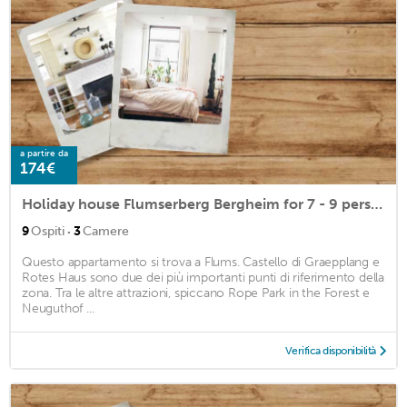
a partire da
174€
Holiday house Flumserberg Bergheim for 7 - 9 persons with 3 bedrooms - Farmhouse
·
9
Ospiti
3
Camere
Questo appartamento si trova a Flums. Castello di Graepplang e
Rotes Haus sono due dei più importanti punti di riferimento della
zona. Tra le altre attrazioni, spiccano Rope Park in the Forest e
Neuguthof ...
Verifica disponibilità