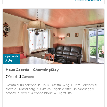
a partire da
70€
Haus Casetta - CharmingStay
·
7
Ospiti
3
Camere
Dotata di un balcone, la Haus Casetta (Whg) L'Hefti Services si
trova a Flumserberg. 40 km da Brigels e offre un parcheggio
privato in loco e la connessione WiFi gratuita. ...