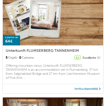
a partire da
64€
Unterkunft FLUMSERBERG TANNENHEIM
·
5
Ospiti
0
Camera
Eccellente
(8)
9,5
Offering mountain views, Unterkunft FLUMSERBERG
TANNENHEIM is an accommodation set in Flumserberg, 37 km
from Salginatobel Bridge and 27 km from Liechtenstein Museum
of Fine Arts. ...
Verifica disponibilità