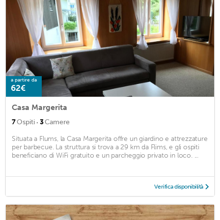
a partire da
62€
Casa Margerita
·
7
Ospiti
3
Camere
Situata a Flums, la Casa Margerita offre un giardino e attrezzature
per barbecue. La struttura si trova a 29 km da Flims, e gli ospiti
beneficiano di WiFi gratuito e un parcheggio privato in loco. ...
Verifica disponibilità