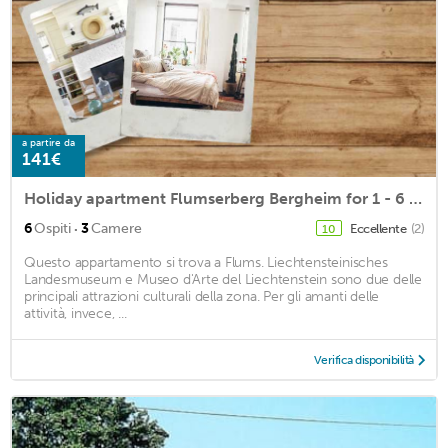
a partire da
141€
Holiday apartment Flumserberg Bergheim for 1 - 6 persons with 3 bedrooms - Holiday apartment in a tw
·
6
Ospiti
3
Camere
Eccellente
(2)
10
Questo appartamento si trova a Flums. Liechtensteinisches
Landesmuseum e Museo d'Arte del Liechtenstein sono due delle
principali attrazioni culturali della zona. Per gli amanti delle
attività, invece, ...
Verifica disponibilità