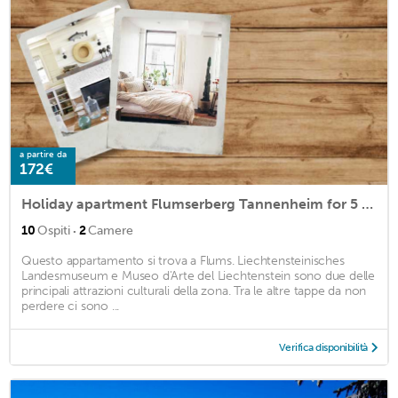
a partire da
172€
Holiday apartment Flumserberg Tannenheim for 5 - 10 persons with 2 bedrooms - Holiday house
·
10
Ospiti
2
Camere
Questo appartamento si trova a Flums. Liechtensteinisches
Landesmuseum e Museo d'Arte del Liechtenstein sono due delle
principali attrazioni culturali della zona. Tra le altre tappe da non
perdere ci sono ...
Verifica disponibilità