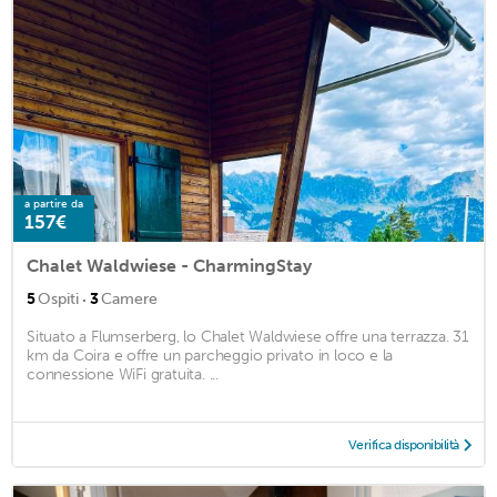
a partire da
157€
Chalet Waldwiese - CharmingStay
·
5
Ospiti
3
Camere
Situato a Flumserberg, lo Chalet Waldwiese offre una terrazza. 31
km da Coira e offre un parcheggio privato in loco e la
connessione WiFi gratuita. ...
Verifica disponibilità