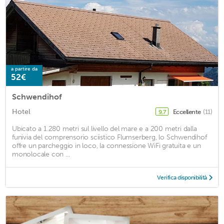
a partire da
52€
Schwendihof
Hotel
Eccellente
(11)
9,7
Ubicato a 1.280 metri sul livello del mare e a 200 metri dalla
funivia del comprensorio sciistico Flumserberg, lo Schwendihof
offre un parcheggio in loco, la connessione WiFi gratuita e un
monolocale con ...
Verifica disponibilità