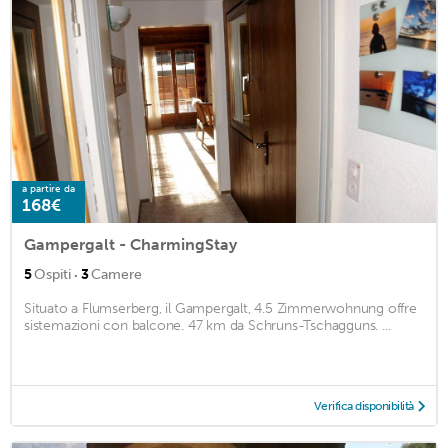
a partire da
168€
Gampergalt - CharmingStay
·
5
Ospiti
3
Camere
Situato a Flumserberg, il Gampergalt, 4.5 Zimmerwohnung offre
sistemazioni con balcone. 47 km da Schruns-Tschagguns. ...
Verifica disponibilità