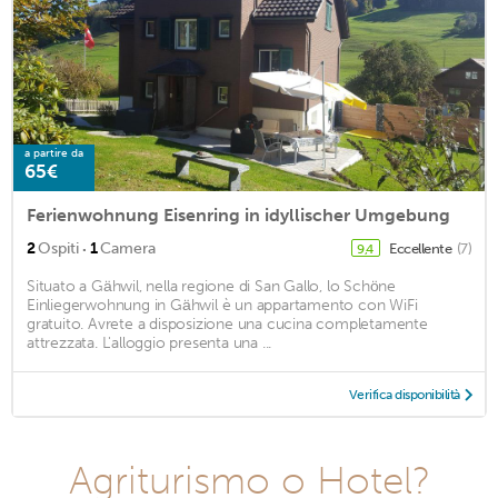
a partire da
65€
Ferienwohnung Eisenring in idyllischer Umgebung
·
2
Ospiti
1
Camera
Eccellente
(7)
9,4
Situato a Gähwil, nella regione di San Gallo, lo Schöne
Einliegerwohnung in Gähwil è un appartamento con WiFi
gratuito. Avrete a disposizione una cucina completamente
attrezzata. L'alloggio presenta una ...
Verifica disponibilità
Agriturismo o Hotel?