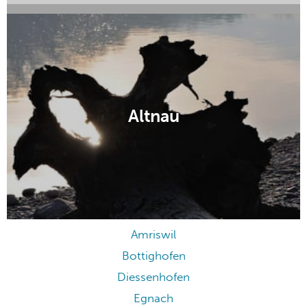
Kreuzlingen
Aadorf
Altnau
Amriswil
Bottighofen
Diessenhofen
Egnach