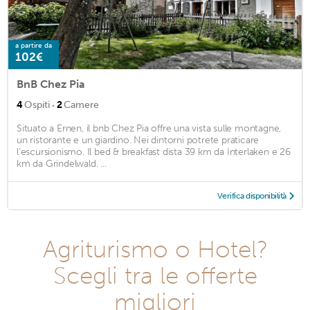
a partire da
102€
BnB Chez Pia
·
4
Ospiti
2
Camere
Situato a Ernen, il bnb Chez Pia offre una vista sulle montagne,
un ristorante e un giardino. Nei dintorni potrete praticare
l'escursionismo. Il bed & breakfast dista 39 km da Interlaken e 26
km da Grindelwald. ...
Verifica disponibilità
Agriturismo o Hotel?
Scegli tra le offerte
migliori