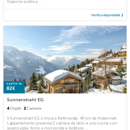
Stazione sciistica ...
Verifica disponibilità
a partire da
82€
Sunnenstrahl EG
·
4
Ospiti
2
Camere
Il Sunnenstrahl EG si trova a Bettmeralp. 49 km da Andermatt.
L'appartamento presenta 2 camere da letto e una cucina con
lavastoviglie, forno a microonde e bollitore. ...