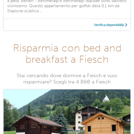
a piedi. Betten - Bettmeralp e Bettmeralp-Blausee sono davvero
vicinissimo. Questo appartamento per golfisti dista 0,1 km da
Stazione sciistica ...
Verifica disponibilità
Risparmia con bed and
breakfast a Fiesch
Stai cercando dove dormire a Fiesch e vuoi
risparmiare? Scegli tra 4 B&B a Fiesch