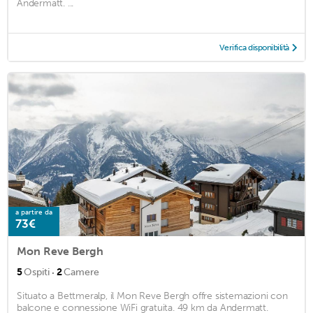
Andermatt. ...
Verifica disponibilità
a partire da
73€
Mon Reve Bergh
·
5
Ospiti
2
Camere
Situato a Bettmeralp, il Mon Reve Bergh offre sistemazioni con
balcone e connessione WiFi gratuita. 49 km da Andermatt.