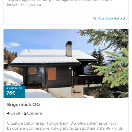
Fiesch-Fiescheralp ...
Verifica disponibilità
a partire da
76€
Brigerblick OG
·
4
Ospiti
2
Camere
Situato a Bettmeralp, il Brigerblick OG offre sistemazioni con
balcone e connessione WiFi gratuita. La struttura dista 49 km da