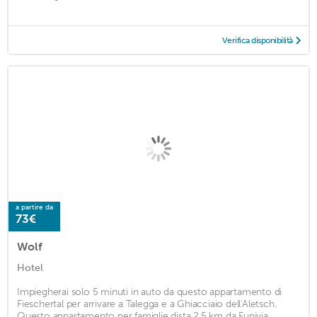
Verifica disponibilità
a partire da
73€
Wolf
Hotel
Impiegherai solo 5 minuti in auto da questo appartamento di
Fieschertal per arrivare a Talegga e a Ghiacciaio dell'Aletsch.
Questo appartamento per famiglie dista 2,5 km da Funivia