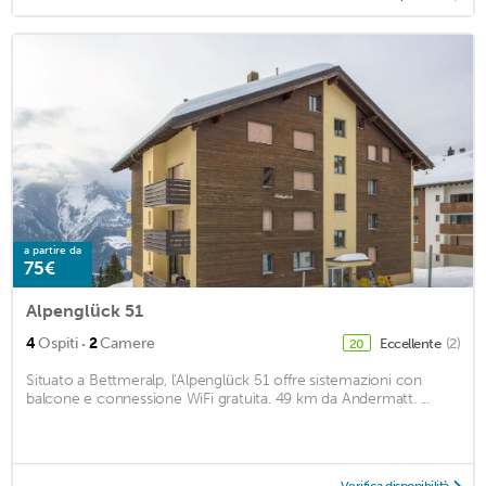
a partire da
75€
Alpenglück 51
·
4
Ospiti
2
Camere
Eccellente
(2)
20
Situato a Bettmeralp, l'Alpenglück 51 offre sistemazioni con
balcone e connessione WiFi gratuita. 49 km da Andermatt. ...