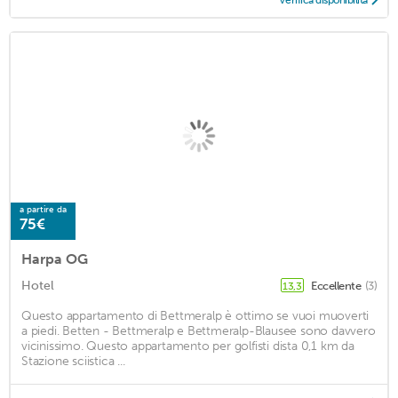
Verifica disponibilità
a partire da
75€
Harpa OG
Hotel
Eccellente
(3)
13,3
Questo appartamento di Bettmeralp è ottimo se vuoi muoverti
a piedi. Betten - Bettmeralp e Bettmeralp-Blausee sono davvero
vicinissimo. Questo appartamento per golfisti dista 0,1 km da
Stazione sciistica ...