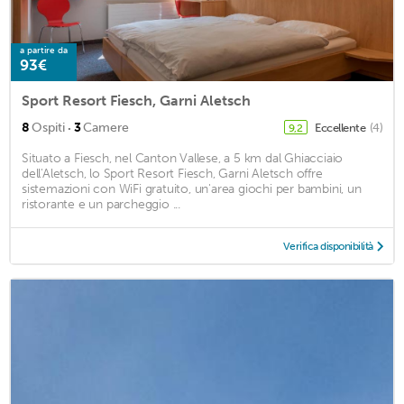
a partire da
93€
Sport Resort Fiesch, Garni Aletsch
·
8
Ospiti
3
Camere
Eccellente
(4)
9,2
Situato a Fiesch, nel Canton Vallese, a 5 km dal Ghiacciaio
dell'Aletsch, lo Sport Resort Fiesch, Garni Aletsch offre
sistemazioni con WiFi gratuito, un'area giochi per bambini, un
ristorante e un parcheggio ...
Verifica disponibilità