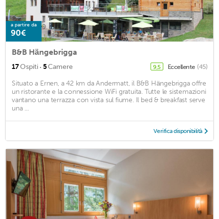
a partire da
90€
B&B Hängebrigga
·
17
Ospiti
5
Camere
Eccellente
(45)
9,5
Situato a Ernen, a 42 km da Andermatt, il B&B Hängebrigga offre
un ristorante e la connessione WiFi gratuita. Tutte le sistemazioni
vantano una terrazza con vista sul fiume. Il bed & breakfast serve
una ...
Verifica disponibilità