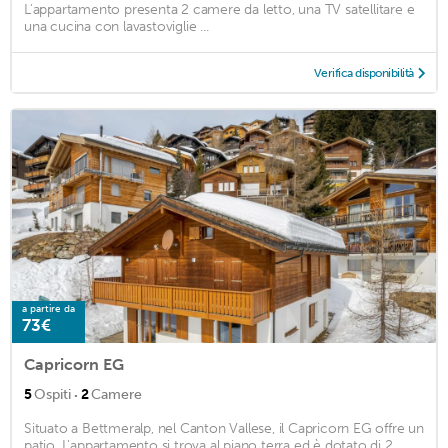
L'appartamento presenta 2 camere da letto, una TV satellitare e
una cucina con lavastoviglie ...
Verifica disponibilità
a partire da
73€
Capricorn EG
·
5
Ospiti
2
Camere
Situato a Bettmeralp, nel Canton Vallese, il Capricorn EG offre un
patio. L'appartamento si trova al piano terra ed è dotato di 2