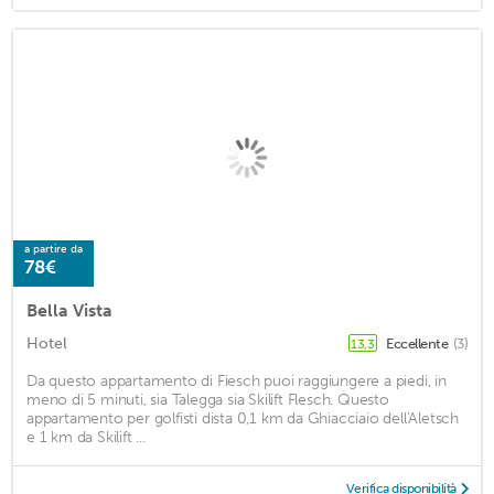
a partire da
78€
Bella Vista
Hotel
Eccellente
(3)
13,3
Da questo appartamento di Fiesch puoi raggiungere a piedi, in
meno di 5 minuti, sia Talegga sia Skilift Flesch. Questo
appartamento per golfisti dista 0,1 km da Ghiacciaio dell'Aletsch
e 1 km da Skilift ...
Verifica disponibilità