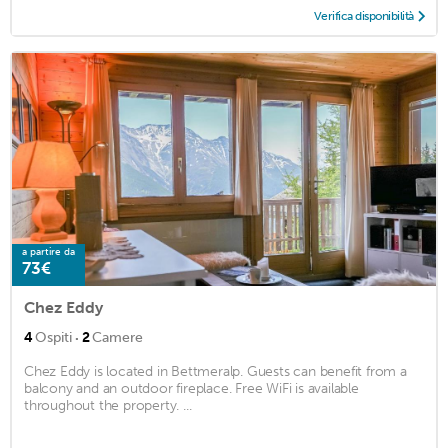
Verifica disponibilità
a partire da
73€
Chez Eddy
·
4
Ospiti
2
Camere
Chez Eddy is located in Bettmeralp. Guests can benefit from a
balcony and an outdoor fireplace. Free WiFi is available
throughout the property. ...