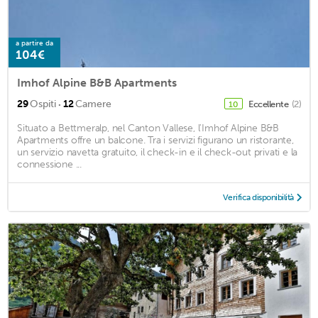
a partire da
104€
Imhof Alpine B&B Apartments
·
29
Ospiti
12
Camere
Eccellente
(2)
10
Situato a Bettmeralp, nel Canton Vallese, l'Imhof Alpine B&B
Apartments offre un balcone. Tra i servizi figurano un ristorante,
un servizio navetta gratuito, il check-in e il check-out privati ​​e la
connessione ...
Verifica disponibilità