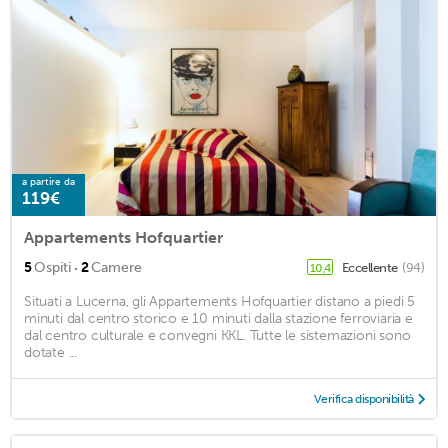
a partire da
119€
Appartements Hofquartier
·
5
Ospiti
2
Camere
Eccellente
(94)
10,4
Situati a Lucerna, gli Appartements Hofquartier distano a piedi 5
minuti dal centro storico e 10 minuti dalla stazione ferroviaria e
dal centro culturale e convegni KKL. Tutte le sistemazioni sono
dotate ...
Verifica disponibilità