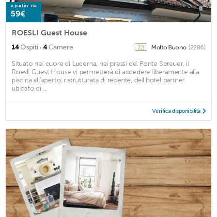
a partire da
59€
ROESLI Guest House
·
14
Ospiti
4
Camere
Molto Buono
(2286)
7,2
Situato nel cuore di Lucerna, nei pressi del Ponte Spreuer, il
Roesli Guest House vi permetterà di accedere liberamente alla
piscina all'aperto, ristrutturata di recente, dell'hotel partner
ubicato di ...
Verifica disponibilità