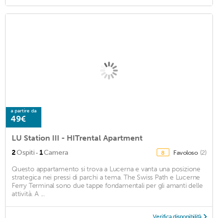
a partire da
49€
LU Station III - HITrental Apartment
·
2
Ospiti
1
Camera
Favoloso
(2)
8
Questo appartamento si trova a Lucerna e vanta una posizione
strategica nei pressi di parchi a tema. The Swiss Path e Lucerne
Ferry Terminal sono due tappe fondamentali per gli amanti delle
attività. A ...
Verifica disponibilità