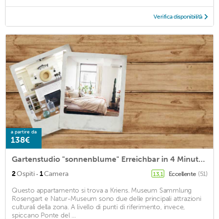
Verifica disponibilità
a partire da
138€
Gartenstudio "sonnenblume" Erreichbar in 4 Minuten ab Luzern Bahnhof
·
2
Ospiti
1
Camera
Eccellente
(51)
13,1
Questo appartamento si trova a Kriens. Museum Sammlung
Rosengart e Natur-Museum sono due delle principali attrazioni
culturali della zona. A livello di punti di riferimento, invece,
spiccano Ponte del ...