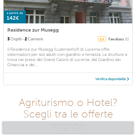
a partire da
142€
Residence zur Musegg
·
3
Ospiti
2
Camere
Favoloso
(1)
8,4
Il Residence zur Musegg (Luzernerhof) di Lucerna offre
sistemazioni per soli adulti con giardino e terrazza. La struttura si
trova nei pressi del Grand Casinò di Lucerna, del Giardino dei
Ghiacciai e del ...
Verifica disponibilità
Agriturismo o Hotel?
Scegli tra le offerte
migliori