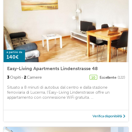
a partire da
140€
Easy-Living Apartments Lindenstrasse 48
·
3
Ospiti
2
Camere
Eccellente
(122)
10
Situato a 8 minuti di autobus dal centro e dalla stazione
ferroviaria di Lucerna, l'Easy-Living Lindenstrasse offre un
appartamento con connessione WiFi gratuita. ...
Verifica disponibilità