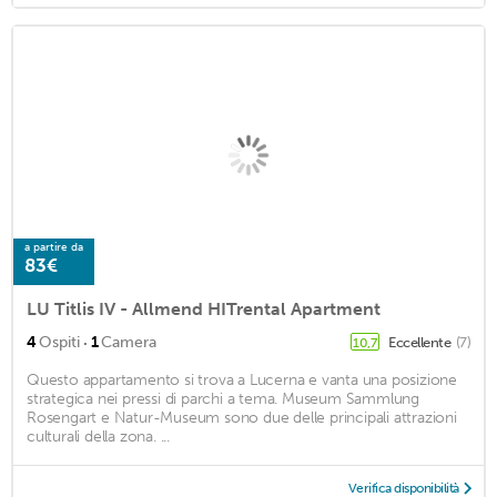
a partire da
83€
LU Titlis IV - Allmend HITrental Apartment
·
4
Ospiti
1
Camera
Eccellente
(7)
10,7
Questo appartamento si trova a Lucerna e vanta una posizione
strategica nei pressi di parchi a tema. Museum Sammlung
Rosengart e Natur-Museum sono due delle principali attrazioni
culturali della zona. ...
Verifica disponibilità