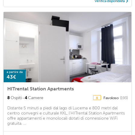
Verifica disponibilità
a partire da
43€
HITrental Station Apartments
·
8
Ospiti
4
Camere
Favoloso
(193)
8
Distante 5 minuti a piedi dal lago di Lucerna e 800 metri dal
centro convegni e culturale KKL, l'HITrental Station Apartments
offre appartamenti e monolocali dotati di connessione WiFi
gratuita. ...