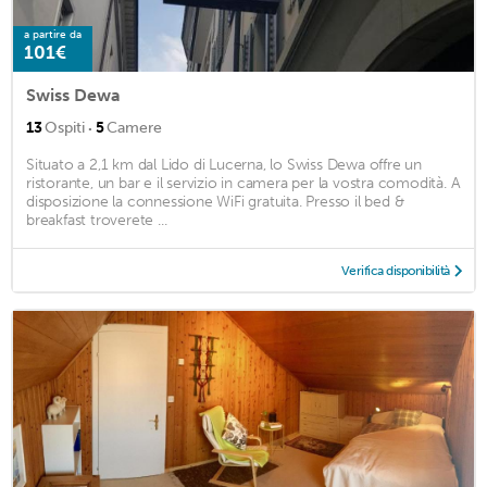
a partire da
101€
Swiss Dewa
·
13
Ospiti
5
Camere
Situato a 2,1 km dal Lido di Lucerna, lo Swiss Dewa offre un
ristorante, un bar e il servizio in camera per la vostra comodità. A
disposizione la connessione WiFi gratuita. Presso il bed &
breakfast troverete ...
Verifica disponibilità