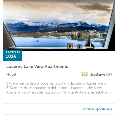
a partire da
101€
Lucerne Lake View Apartments
Hotel
Eccellente
(58)
10,9
Situato nel centro di Lucerna, a 1,8 km dal Lido di Lucerna e a
500 metri dal Monumento del Leone, il Lucerne Lake View
Apartments offre sistemazioni con WiFi gratuito e area salotto. ...
Verifica disponibilità