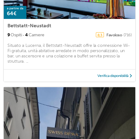
a partire da
64€
Bettstatt-Neustadt
·
9
Ospiti
4
Camere
Favoloso
(716)
8,3
Situato a Lucerna, il Bettstatt-Neustadt offre la connessione Wi-
Fi gratuita, unità abitative arredate in modo personalizzato, un
bar, un ascensore e una colazione a buffet servita presso la
struttura. ...
Verifica disponibilità