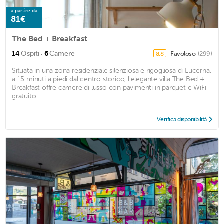
a partire da
81€
The Bed + Breakfast
·
14
Ospiti
6
Camere
Favoloso
(299)
8,8
Situata in una zona residenziale silenziosa e rigogliosa di Lucerna,
a 15 minuti a piedi dal centro storico, l'elegante villa The Bed +
Breakfast offre camere di lusso con pavimenti in parquet e WiFi
gratuito. ...
Verifica disponibilità