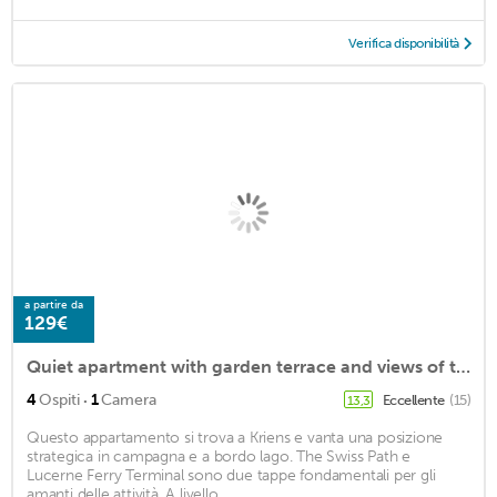
Verifica disponibilità
a partire da
129€
Quiet apartment with garden terrace and views of the Swiss Alps
·
4
Ospiti
1
Camera
Eccellente
(15)
13,3
Questo appartamento si trova a Kriens e vanta una posizione
strategica in campagna e a bordo lago. The Swiss Path e
Lucerne Ferry Terminal sono due tappe fondamentali per gli
amanti delle attività. A livello ...