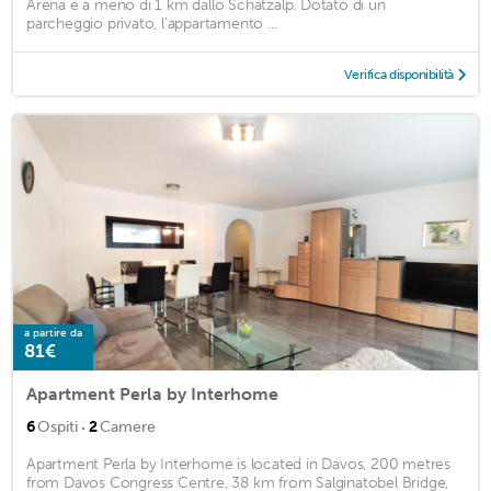
Arena e a meno di 1 km dallo Schatzalp. Dotato di un
parcheggio privato, l'appartamento ...
Verifica disponibilità
a partire da
81€
Apartment Perla by Interhome
·
6
Ospiti
2
Camere
Apartment Perla by Interhome is located in Davos, 200 metres
from Davos Congress Centre, 38 km from Salginatobel Bridge,