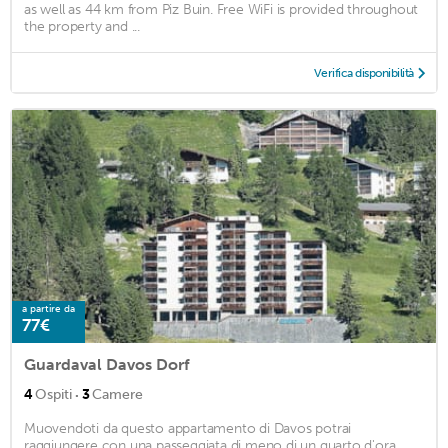
as well as 44 km from Piz Buin. Free WiFi is provided throughout
the property and ...
Verifica disponibilità
a partire da
77€
Guardaval Davos Dorf
·
4
Ospiti
3
Camere
Muovendoti da questo appartamento di Davos potrai
raggiungere con una passeggiata di meno di un quarto d'ora