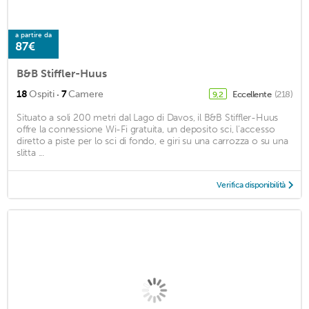
a partire da
87€
B&B Stiffler-Huus
·
18
Ospiti
7
Camere
Eccellente
(218)
9,2
Situato a soli 200 metri dal Lago di Davos, il B&B Stiffler-Huus
offre la connessione Wi-Fi gratuita, un deposito sci, l'accesso
diretto a piste per lo sci di fondo, e giri su una carrozza o su una
slitta ...
Verifica disponibilità