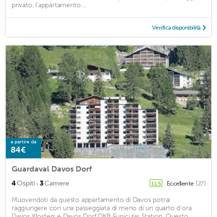
privato, l'appartamento ...
Verifica disponibilità
a partire da
84€
Guardaval Davos Dorf
·
4
Ospiti
3
Camere
Eccellente
(27)
11,5
Muovendoti da questo appartamento di Davos potrai
raggiungere con una passeggiata di meno di un quarto d'ora
Davos Klosters e Davos Dorf DKB Funicular Station. Questo