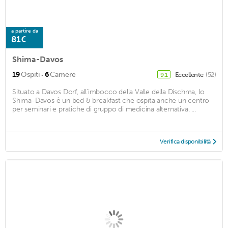
a partire da
81€
Shima-Davos
·
19
Ospiti
6
Camere
Eccellente
(52)
9,1
Situato a Davos Dorf, all'imbocco della Valle della Dischma, lo
Shima-Davos è un bed & breakfast che ospita anche un centro
per seminari e pratiche di gruppo di medicina alternativa. ...
Verifica disponibilità