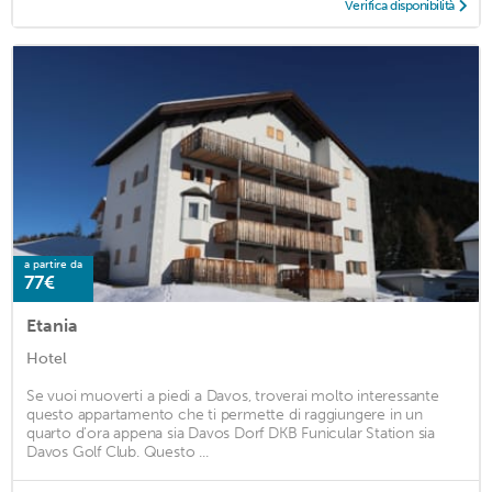
Verifica disponibilità
a partire da
77€
Etania
Hotel
Se vuoi muoverti a piedi a Davos, troverai molto interessante
questo appartamento che ti permette di raggiungere in un
quarto d'ora appena sia Davos Dorf DKB Funicular Station sia
Davos Golf Club. Questo ...