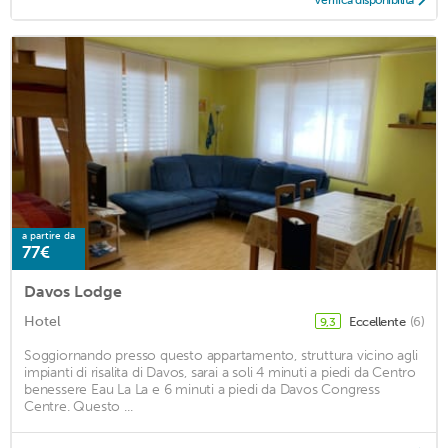
Verifica disponibilità
a partire da
77€
Davos Lodge
Hotel
Eccellente
(6)
9,3
Soggiornando presso questo appartamento, struttura vicino agli
impianti di risalita di Davos, sarai a soli 4 minuti a piedi da Centro
benessere Eau La La e 6 minuti a piedi da Davos Congress
Centre. Questo ...