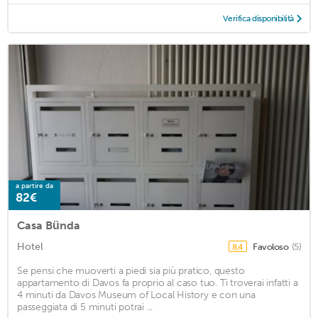
Verifica disponibilità
a partire da
82€
Casa Bünda
Hotel
Favoloso
(5)
8,4
Se pensi che muoverti a piedi sia più pratico, questo
appartamento di Davos fa proprio al caso tuo. Ti troverai infatti a
4 minuti da Davos Museum of Local History e con una
passeggiata di 5 minuti potrai ...