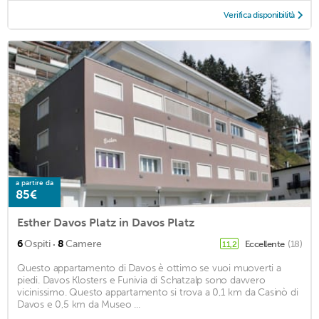
Verifica disponibilità
a partire da
85€
Esther Davos Platz in Davos Platz
·
6
Ospiti
8
Camere
Eccellente
(18)
11,2
Questo appartamento di Davos è ottimo se vuoi muoverti a
piedi. Davos Klosters e Funivia di Schatzalp sono davvero
vicinissimo. Questo appartamento si trova a 0,1 km da Casinò di
Davos e 0,5 km da Museo ...