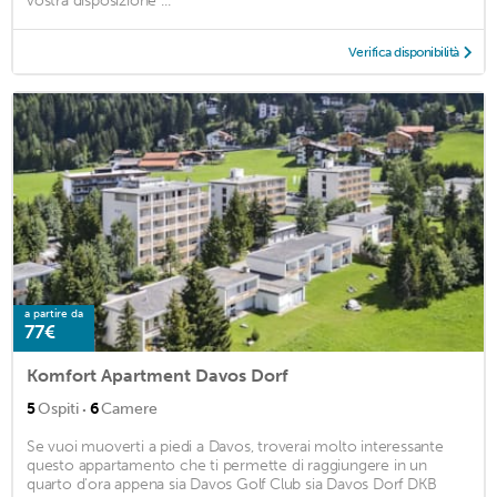
vostra disposizione ...
Verifica disponibilità
a partire da
77€
Komfort Apartment Davos Dorf
·
5
Ospiti
6
Camere
Se vuoi muoverti a piedi a Davos, troverai molto interessante
questo appartamento che ti permette di raggiungere in un
quarto d'ora appena sia Davos Golf Club sia Davos Dorf DKB