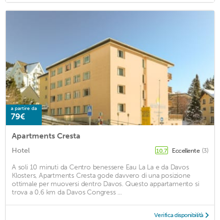
a partire da
79€
Apartments Cresta
Hotel
Eccellente
(3)
10,7
A soli 10 minuti da Centro benessere Eau La La e da Davos
Klosters, Apartments Cresta gode davvero di una posizione
ottimale per muoversi dentro Davos. Questo appartamento si
trova a 0,6 km da Davos Congress ...
Verifica disponibilità