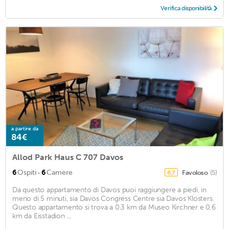
Verifica disponibilità
a partire da
84€
Allod Park Haus C 707 Davos
·
6
Ospiti
6
Camere
Favoloso
(5)
8,7
Da questo appartamento di Davos puoi raggiungere a piedi, in
meno di 5 minuti, sia Davos Congress Centre sia Davos Klosters.
Questo appartamento si trova a 0,3 km da Museo Kirchner e 0,6
km da Eisstadion ...