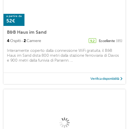
a partire da
52€
B&B Haus im Sand
·
4
Ospiti
2
Camere
Eccellente
(85)
9,2
Interamente coperto dalla connessione WiFi gratuita, il B&B
Haus im Sand dista 800 metri dalla stazione ferroviaria di Davos
e 900 metri dalla funivia di Parsenn. ...
Verifica disponibilità