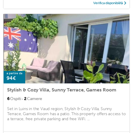
Verifica disponibilità
a partire da
94€
Stylish & Cozy Villa, Sunny Terrace, Games Room
·
6
Ospiti
2
Camere
Set in Luins in the Vaud region, Stylish & Cozy Villa, Sunny
Terrace, Games Room has a patio. This property offers access to
a terrace, free private parking and free WiFi. ...