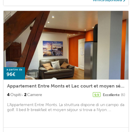
Verifica disponibilità
a partire da
96€
Appartement Entre Monts et Lac court et moyen séjour
·
4
Ospiti
2
Camere
Eccellente
(6)
9,9
L'Appartement Entre Monts. La struttura dispone di un campo da
golf. Il bed & breakfast et moyen séjour si trova a Nyon. ...