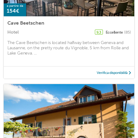
a partire da
154€
Cave Beetschen
Hotel
Eccellente
(85)
9,3
The Cave Beetschen is located halfway between Geneva and
Lausanne, on the pretty route du Vignoble, 5 km from Rolle and
Lake Geneva. ...
Verifica disponibilità