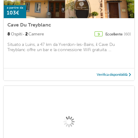
a partire da
103€
Cave Du Treyblanc
·
8
Ospiti
2
Camere
Eccellente
(60)
9
Situato a Luins, a 47 km da Yverdon-les-Bains, il Cave Du
Treyblanc offre un bar e la connessione WiFi gratuita. ...
Verifica disponibilità