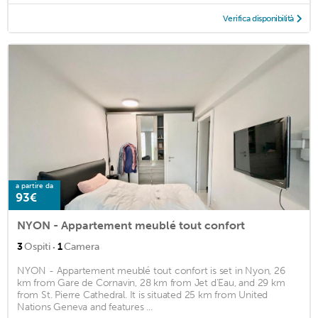
Verifica disponibilità
a partire da
93€
NYON - Appartement meublé tout confort
·
3
Ospiti
1
Camera
NYON - Appartement meublé tout confort is set in Nyon, 26
km from Gare de Cornavin, 28 km from Jet d'Eau, and 29 km
from St. Pierre Cathedral. It is situated 25 km from United
Nations Geneva and features ...