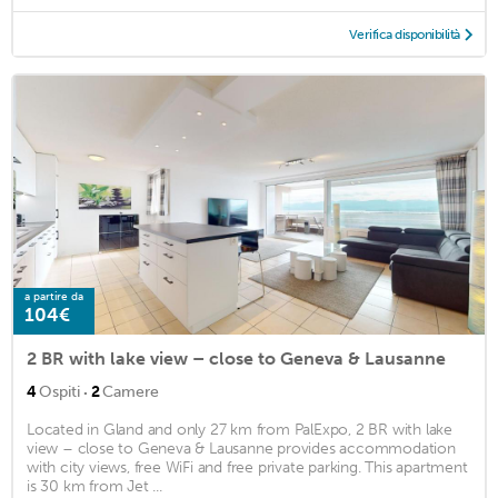
Verifica disponibilità
a partire da
104€
2 BR with lake view – close to Geneva & Lausanne
·
4
Ospiti
2
Camere
Located in Gland and only 27 km from PalExpo, 2 BR with lake
view – close to Geneva & Lausanne provides accommodation
with city views, free WiFi and free private parking. This apartment
is 30 km from Jet ...