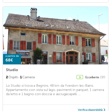
a partire da
68€
Studio
·
2
Ospiti
1
Camera
Eccellente
(37)
9
Lo Studio si trova a Begnins. 48 km da Yverdon-les-Bains.
Appartamento con vista sul lago, pavimenti in parquet, 1 camera
da letto e 1 bagno con doccia e asciugacapelli. ...
Verifica disponibilità