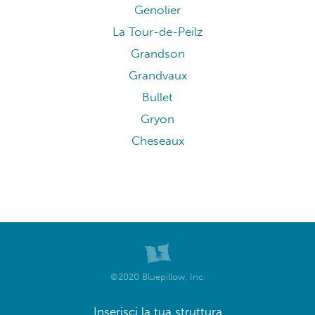
Genolier
La Tour-de-Peilz
Grandson
Grandvaux
Bullet
Gryon
Cheseaux
©2020 Bluepillow, Inc.
Inserisci la tua struttura