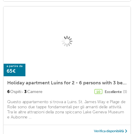
a partire da
65€
Holiday apartment Luins for 2 - 6 persons with 3 bedrooms - Multistorey holiday home/maisonette
·
6
Ospiti
3
Camere
Eccellente
(3)
10
Questo appartamento si trova a Luins. St. James Way e Plage de
Rolle sono due tappe fondamentali per gli amanti delle attività.
Tra le altre attrazioni della zona spiccano Lake Geneva Museum
e Aubonne ...
Verifica disponibilità