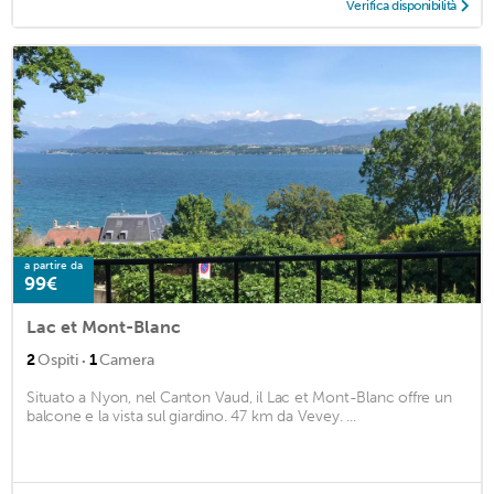
Verifica disponibilità
a partire da
99€
Lac et Mont-Blanc
·
2
Ospiti
1
Camera
Situato a Nyon, nel Canton Vaud, il Lac et Mont-Blanc offre un
balcone e la vista sul giardino. 47 km da Vevey. ...