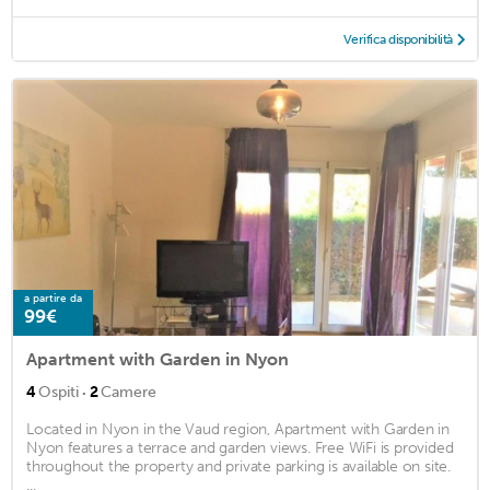
Verifica disponibilità
a partire da
99€
Apartment with Garden in Nyon
·
4
Ospiti
2
Camere
Located in Nyon in the Vaud region, Apartment with Garden in
Nyon features a terrace and garden views. Free WiFi is provided
throughout the property and private parking is available on site.
...