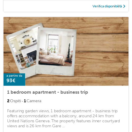
Verifica disponibilità
a partire da
93€
1 bedroom apartment - business trip
·
2
Ospiti
1
Camera
Featuring garden views, 1 bedroom apartment - business trip
offers accommodation with a balcony, around 24 km from
United Nations Geneva. The property features inner courtyard
views and is 26 km from Gare ...