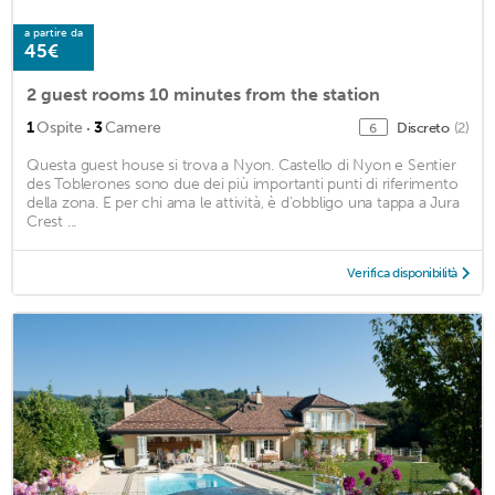
a partire da
45€
2 guest rooms 10 minutes from the station
·
1
Ospite
3
Camere
Discreto
(2)
6
Questa guest house si trova a Nyon. Castello di Nyon e Sentier
des Toblerones sono due dei più importanti punti di riferimento
della zona. E per chi ama le attività, è d'obbligo una tappa a Jura
Crest ...
Verifica disponibilità