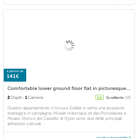
a partire da
141€
Comfortable lower ground floor flat in picturesque village above Nyon
·
2
Ospiti
1
Camera
Eccellente
(13)
9,8
Questo appartamento si trova a Duillier e vanta una posizione
strategica in campagna. Musée Historique et des Porcelaines e
Museo Storico del Castello di Nyon sono due delle principali
attrazioni culturali ...