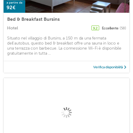
a partire da
92€
Bed & Breakfast Bursins
Hotel
Eccellente
(58)
9,2
Situato nel villaggio di Bursins, a 150 m da una fermata
dell'autobus, questo bed & breakfast offre una sauna in loco e
una terrazza con barbecue. La connessione Wi-Fi è disponibile
gratuitamente in tutta ...
Verifica disponibilità