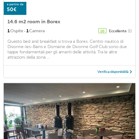
a partire da
50€
14.6 m2 room in Borex
·
1
Ospite
1
Camera
Eccellente
(1)
10
Questo bed and breakfast si trova a Borex. Centro nautico di
Divonne-les-Bains e Domaine de Divonne Golf Club sono due
tappe fondamentali per gli amanti delle attività. Tra le altre
attrazioni della zona ...
Verifica disponibilità