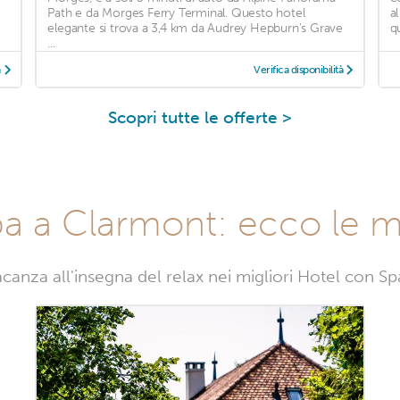
Path e da Morges Ferry Terminal. Questo hotel
a
elegante si trova a 3,4 km da Audrey Hepburn's Grave
qu
...
à
Verifica disponibilità
Scopri tutte le offerte >
a a Clarmont: ecco le mig
acanza all'insegna del relax nei migliori Hotel con S