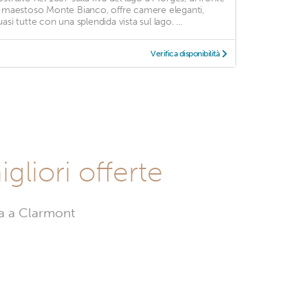
l maestoso Monte Bianco, offre camere eleganti,
asi tutte con una splendida vista sul lago. ...
Verifica disponibilità
liori offerte
pa a Clarmont