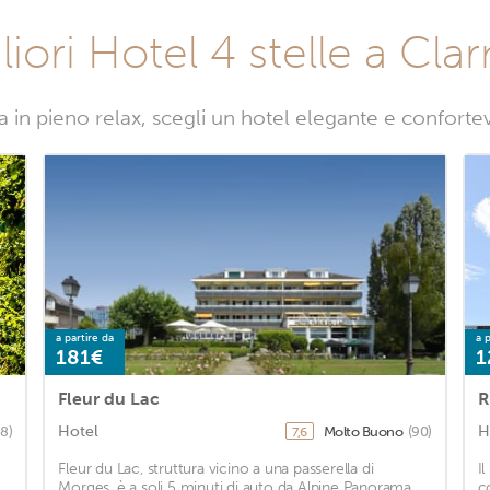
liori Hotel 4 stelle a Cl
a in pieno relax, scegli un hotel elegante e confort
a partire da
a p
181€
1
Fleur du Lac
R
Hotel
H
8)
Molto Buono
(90)
7,6
Fleur du Lac, struttura vicino a una passerella di
I
Morges, è a soli 5 minuti di auto da Alpine Panorama
c