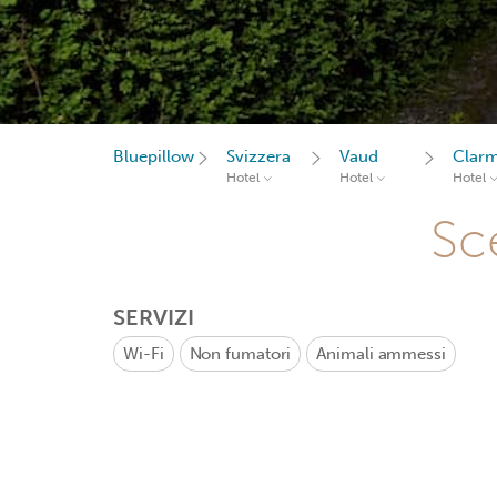
Bluepillow
Svizzera
Vaud
Clar
Hotel
Hotel
Hotel
Sce
SERVIZI
Wi-Fi
Non fumatori
Animali ammessi