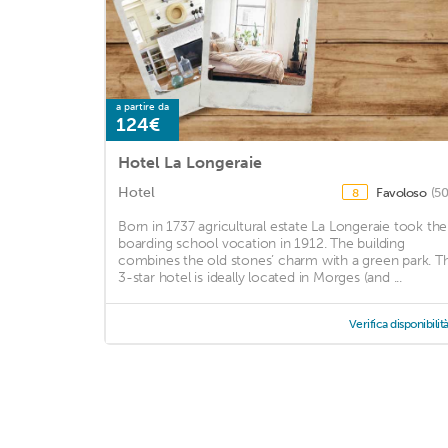
a partire da
124€
Hotel La Longeraie
Hotel
Favoloso
(50
8
Born in 1737 agricultural estate La Longeraie took the
boarding school vocation in 1912. The building
combines the old stones’ charm with a green park. Th
3-star hotel is ideally located in Morges (and ...
Verifica disponibilit