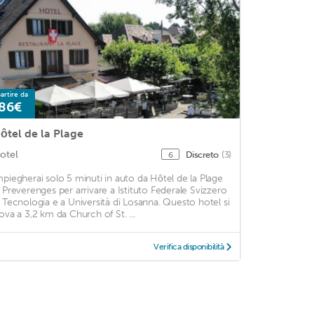
artire da
86€
ôtel de la Plage
otel
Discreto
(3)
6
mpiegherai solo 5 minuti in auto da Hôtel de la Plage
i Preverenges per arrivare a Istituto Federale Svizzero
i Tecnologia e a Università di Losanna. Questo hotel si
rova a 3,2 km da Church of St. ...
Verifica disponibilità