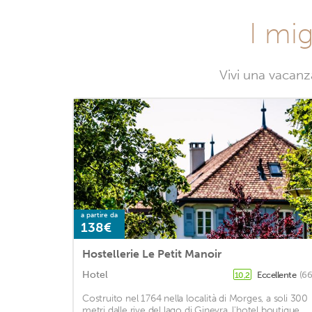
I mig
Vivi una vacanz
a partire da
138€
Hostellerie Le Petit Manoir
Hotel
Eccellente
(66
10,2
Costruito nel 1764 nella località di Morges, a soli 300
metri dalle rive del lago di Ginevra, l'hotel boutique