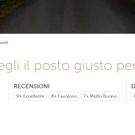
mont
gli il posto giusto pe
RECENSIONI
D
9+
Eccellente
8+
Favoloso
7+
Molto Buono