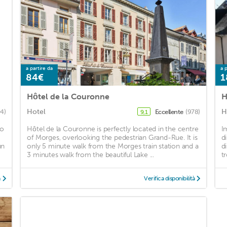
a partire da
a p
84€
1
Hôtel de la Couronne
H
Hotel
H
4)
Eccellente
(978)
9,1
go
Hôtel de la Couronne is perfectly located in the centre
I
of Morges, overlooking the pedestrian Grand-Rue. It is
d
un
only 5 minute walk from the Morges train station and a
d
3 minutes walk from the beautiful Lake ...
t
à
Verifica disponibilità