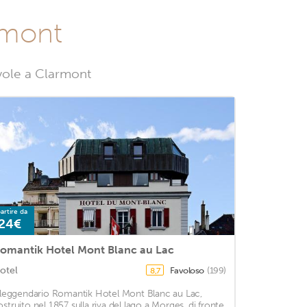
armont
evole a Clarmont
artire da
24€
omantik Hotel Mont Blanc au Lac
otel
Favoloso
(199)
8,7
l leggendario Romantik Hotel Mont Blanc au Lac,
ostruito nel 1857 sulla riva del lago a Morges, di fronte