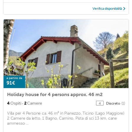
Verifica disponibilità
a partire da
91€
Holiday house for 4 persons approx. 46 m2
·
4
Ospiti
2
Camere
Discreto
(1)
4
Villa per 4 Persone ca. 46 m² in Pianezzo, Ticino (Lago Maggiore)
2 Camere da letto, 1 Bagno, Camino, Pista di sci 13 km, cane
ammesso ...