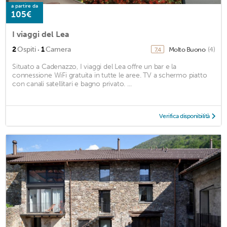
a partire da
105€
I viaggi del Lea
·
2
Ospiti
1
Camera
Molto Buono
(4)
7,4
Situato a Cadenazzo, I viaggi del Lea offre un bar e la
connessione WiFi gratuita in tutte le aree. TV a schermo piatto
con canali satellitari e bagno privato. ...
Verifica disponibilità