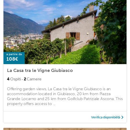
a partire da
108€
La Casa tra le Vigne Giubiasco
·
4
Ospiti
2
Camere
Offering garden views, La Casa tra le Vigne Giubiasco is an
accommodation located in Giubiasco, 20 km from Piazza
Grande Locarno and 25 km from Golfclub Patriziale Ascona. This
property offers access to ...
Verifica disponibilità