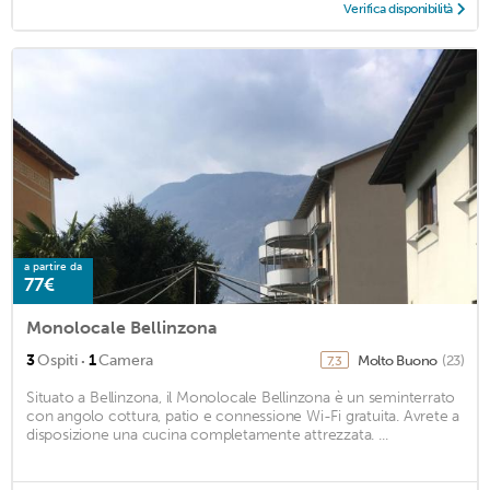
Verifica disponibilità
a partire da
77€
Monolocale Bellinzona
·
3
Ospiti
1
Camera
Molto Buono
(23)
7,3
Situato a Bellinzona, il Monolocale Bellinzona è un seminterrato
con angolo cottura, patio e connessione Wi-Fi gratuita. Avrete a
disposizione una cucina completamente attrezzata. ...