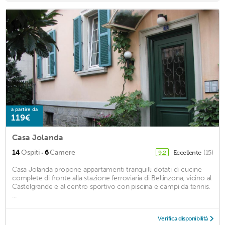
a partire da
119€
Casa Jolanda
·
14
Ospiti
6
Camere
Eccellente
(15)
9,2
Casa Jolanda propone appartamenti tranquilli dotati di cucine
complete di fronte alla stazione ferroviaria di Bellinzona, vicino al
Castelgrande e al centro sportivo con piscina e campi da tennis.
...
Verifica disponibilità