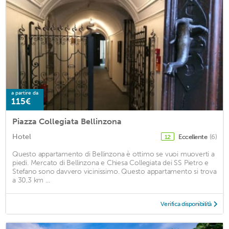
a partire da
115€
Piazza Collegiata Bellinzona
Hotel
Eccellente
(6)
12
Questo appartamento di Bellinzona è ottimo se vuoi muoverti a
piedi. Mercato di Bellinzona e Chiesa Collegiata dei SS Pietro e
Stefano sono davvero vicinissimo. Questo appartamento si trova
a 30,3 km ...
Verifica disponibilità