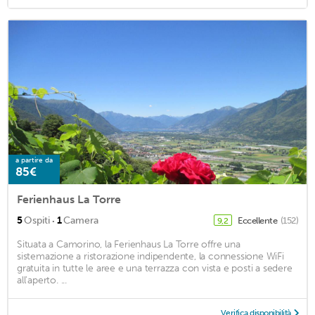
a partire da
85€
Ferienhaus La Torre
·
5
Ospiti
1
Camera
Eccellente
(152)
9,2
Situata a Camorino, la Ferienhaus La Torre offre una
sistemazione a ristorazione indipendente, la connessione WiFi
gratuita in tutte le aree e una terrazza con vista e posti a sedere
all'aperto. ...
Verifica disponibilità