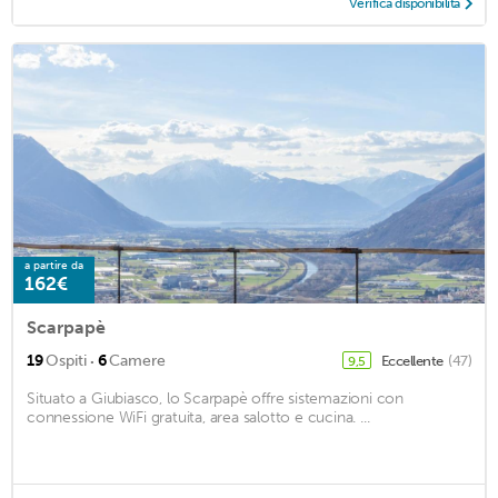
Verifica disponibilità
a partire da
162€
Scarpapè
·
19
Ospiti
6
Camere
Eccellente
(47)
9,5
Situato a Giubiasco, lo Scarpapè offre sistemazioni con
connessione WiFi gratuita, area salotto e cucina. ...