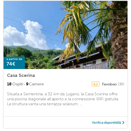
a partire da
74€
Casa Scerina
·
18
Ospiti
9
Camere
Favoloso
(39)
8,5
Situata a Sementina, a 32 km da Lugano, la Casa Scerina offre
una piscina stagionale all'aperto e la connessione WiFi gratuita.
La struttura vanta una terrazza solarium. ...
Verifica disponibilità