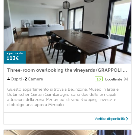
a partire da
103€
Three-room overlooking the vineyards (GRAPPOLI 26)
·
4
Ospiti
2
Camere
Eccellente
(4)
10
Questo appartamento si trova a Bellinzona. Museo in Erba e
Botanischer Garten Gambarogno sono due delle principali
attrazioni della zona. Per un po' di sano shopping, invece, è
d'obbligo una tappa a Mercato ...
Verifica disponibilità