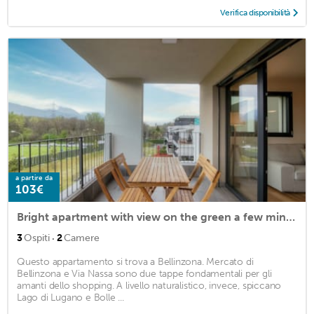
Verifica disponibilità
a partire da
103€
Bright apartment with view on the green a few minutes from Bellinzona (GRAPPOLI
·
3
Ospiti
2
Camere
Questo appartamento si trova a Bellinzona. Mercato di
Bellinzona e Via Nassa sono due tappe fondamentali per gli
amanti dello shopping. A livello naturalistico, invece, spiccano
Lago di Lugano e Bolle ...