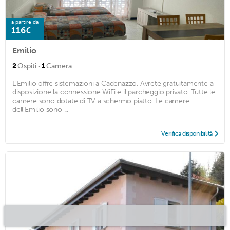
a partire da
116€
Emilio
·
2
Ospiti
1
Camera
L'Emilio offre sistemazioni a Cadenazzo. Avrete gratuitamente a
disposizione la connessione WiFi e il parcheggio privato. Tutte le
camere sono dotate di TV a schermo piatto. Le camere
dell'Emilio sono ...
Verifica disponibilità