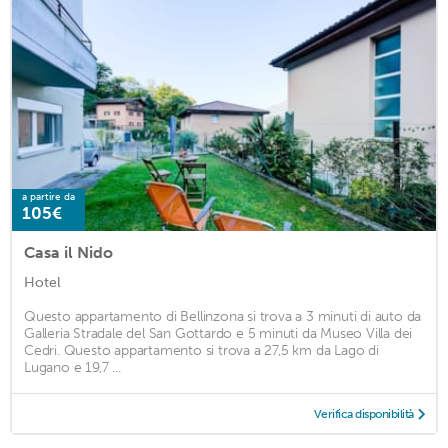
a partire da
105€
Casa il Nido
Hotel
Questo appartamento di Bellinzona si trova a 3 minuti di auto da
Galleria Stradale del San Gottardo e 5 minuti da Museo Villa dei
Cedri. Questo appartamento si trova a 27,5 km da Lago di
Lugano e 19,7 ...
Verifica disponibilità