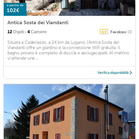
a partire da
102€
Antica Sosta dei Viandanti
·
12
Ospiti
4
Camere
Favoloso
(3)
8,9
Situata a Cadenazzo, a 24 km da Lugano, l'Antica Sosta dei
Viandanti offre un giardino e la connessione WiFi gratuita. Il
bagno privato è completo di doccia e asciugacapelli. Al mattino
vi attende una ...
Verifica disponibilità