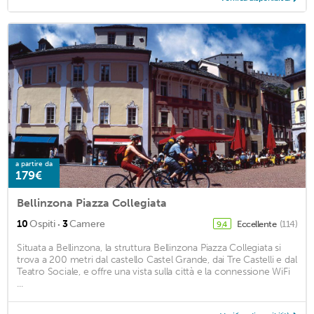
a partire da
179€
Bellinzona Piazza Collegiata
·
10
Ospiti
3
Camere
Eccellente
(114)
9,4
Situata a Bellinzona, la struttura Bellinzona Piazza Collegiata si
trova a 200 metri dal castello Castel Grande, dai Tre Castelli e dal
Teatro Sociale, e offre una vista sulla città e la connessione WiFi
...