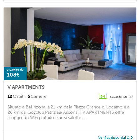
a partire da
108€
V APARTMENTS
·
12
Ospiti
6
Camere
Eccellente
(2)
9,4
Situato a Bellinzona, a 21 km dalla Piazza Grande di Locarno e a
26 km dal Golfclub Patriziale Ascona, il V APARTMENTS offre
alloggi con WiFi gratuito e area salotto. ...
Verifica disponibilità