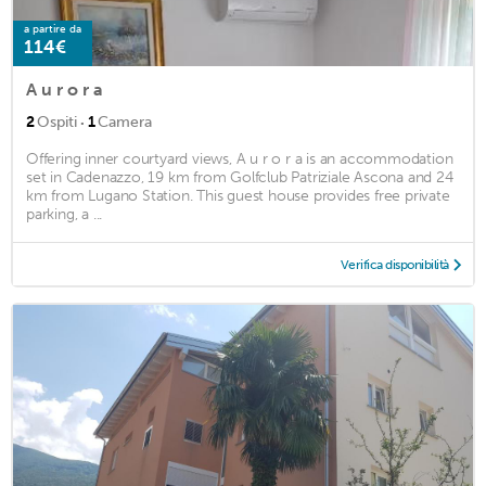
a partire da
114€
A u r o r a
·
2
Ospiti
1
Camera
Offering inner courtyard views, A u r o r a is an accommodation
set in Cadenazzo, 19 km from Golfclub Patriziale Ascona and 24
km from Lugano Station. This guest house provides free private
parking, a ...
Verifica disponibilità