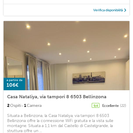
Verifica disponibilità
a partire da
106€
Casa Nataliya, via tampori 8 6503 Bellinzona
·
2
Ospiti
1
Camera
Eccellente
(22)
9,4
Situata a Bellinzona, la Casa Nataliya, via tampori 8 6503
Bellinzona offre la connessione WiFi gratuita e la vista sulle
montagne. Situata a 1,1 km dal Castello di Castelgrande, la
struttura offre un ...