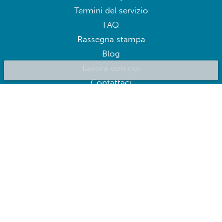
Termini del servizio
FAQ
Rassegna stampa
Blog
Lavora con noi
Contattaci
BluepillowAI
ISCRIVITI
Iscriviti per ricevere offerte esclusive
Seguici su: