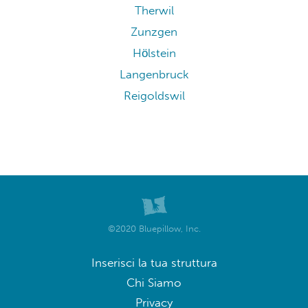
Therwil
Zunzgen
Hölstein
Langenbruck
Reigoldswil
©2020 Bluepillow, Inc.
Inserisci la tua struttura
Chi Siamo
Privacy