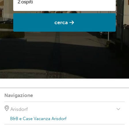
cerca
Navigazione
Arisdorf
B&B e Case Vacanza Arisdorf