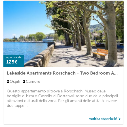
a partire da
125€
Lakeside Apartments Rorschach - Two Bedroom Apartment
·
2
Ospiti
2
Camere
Questo appartamento si trova a Rorschach. Museo delle
bottiglie di birra e Castello di Dottenwil sono due delle principali
attrazioni culturali della zona. Per gli amanti delle attività, invece,
due tappe ...
Verifica disponibilità