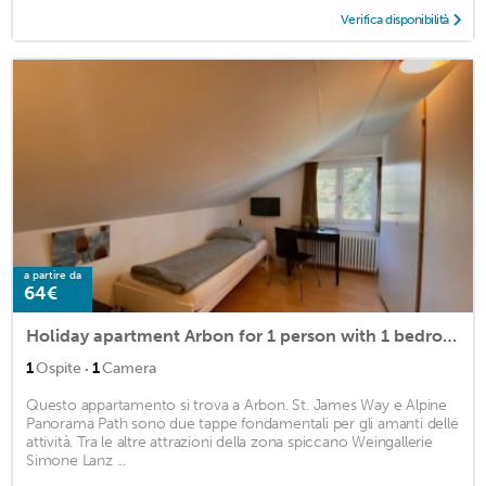
Verifica disponibilità
a partire da
64€
Holiday apartment Arbon for 1 person with 1 bedroom - Holiday apartment
·
1
Ospite
1
Camera
Questo appartamento si trova a Arbon. St. James Way e Alpine
Panorama Path sono due tappe fondamentali per gli amanti delle
attività. Tra le altre attrazioni della zona spiccano Weingallerie
Simone Lanz ...