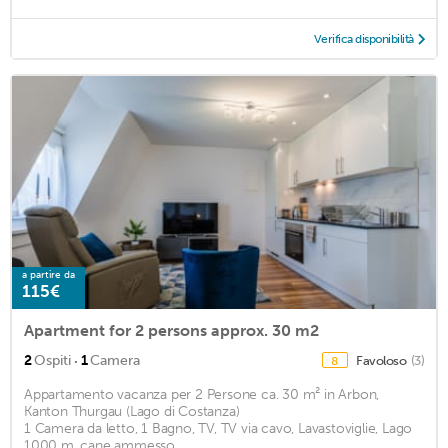
Verifica disponibilità
a partire da
115€
Apartment for 2 persons approx. 30 m2
·
2
Ospiti
1
Camera
Favoloso
(3)
8
Appartamento vacanza per 2 Persone ca. 30 m² in Arbon,
Kanton Thurgau (Lago di Costanza)
1 Camera da letto, 1 Bagno, TV, TV via cavo, Lavastoviglie, Lago
1000 m, cane ammesso ...