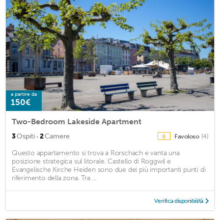
a partire da
150€
Two-Bedroom Lakeside Apartment
·
3
Ospiti
2
Camere
Favoloso
(4)
8
Questo appartamento si trova a Rorschach e vanta una
posizione strategica sul litorale. Castello di Roggwil e
Evangelische Kirche Heiden sono due dei più importanti punti di
riferimento della zona. Tra ...
Verifica disponibilità