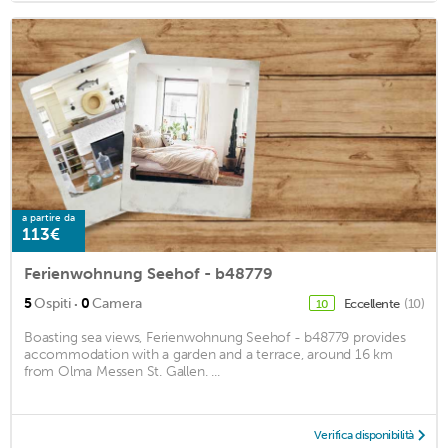
a partire da
113€
Ferienwohnung Seehof - b48779
·
5
Ospiti
0
Camera
Eccellente
(10)
10
Boasting sea views, Ferienwohnung Seehof - b48779 provides
accommodation with a garden and a terrace, around 16 km
from Olma Messen St. Gallen. ...
Verifica disponibilità