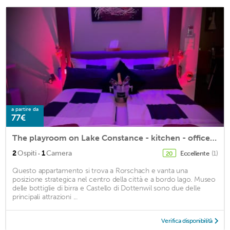
a partire da
77€
The playroom on Lake Constance - kitchen - office - dining area - lounge
·
2
Ospiti
1
Camera
Eccellente
(1)
20
Questo appartamento si trova a Rorschach e vanta una
posizione strategica nel centro della città e a bordo lago. Museo
delle bottiglie di birra e Castello di Dottenwil sono due delle
principali attrazioni ...
Verifica disponibilità