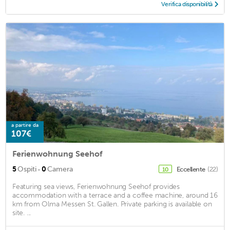
Verifica disponibilità
a partire da
107€
Ferienwohnung Seehof
·
5
Ospiti
0
Camera
Eccellente
(22)
10
Featuring sea views, Ferienwohnung Seehof provides
accommodation with a terrace and a coffee machine, around 16
km from Olma Messen St. Gallen. Private parking is available on
site. ...