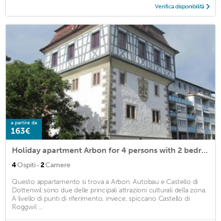
Verifica disponibilità
a partire da
163€
Holiday apartment Arbon for 4 persons with 2 bedrooms - Holiday apartment
·
4
Ospiti
2
Camere
Questo appartamento si trova a Arbon. Autobau e Castello di
Dottenwil sono due delle principali attrazioni culturali della zona.
A livello di punti di riferimento, invece, spiccano Castello di
Roggwil ...