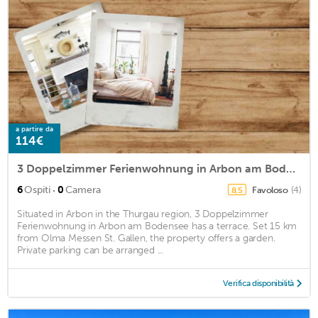
a partire da
114€
3 Doppelzimmer Ferienwohnung in Arbon am Bodensee
·
6
Ospiti
0
Camera
Favoloso
(4)
8,5
Situated in Arbon in the Thurgau region, 3 Doppelzimmer
Ferienwohnung in Arbon am Bodensee has a terrace. Set 15 km
from Olma Messen St. Gallen, the property offers a garden.
Private parking can be arranged ...
Verifica disponibilità