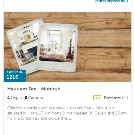
Verifica disponibilità
a partire da
121€
Haus am See - Mühlruh
·
4
Ospiti
0
Camera
Eccellente
(21)
9,8
Offering a garden and sea view, Haus am See - Mühlruh is
situated in Horn, 13 km from Olma Messen St. Gallen and 26 km
from Dornbirn Exhibition Centre. ...