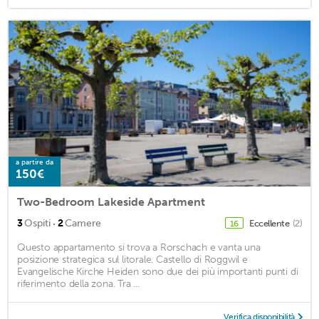
a partire da
150€
Two-Bedroom Lakeside Apartment
·
3
Ospiti
2
Camere
Eccellente
(2)
16
Questo appartamento si trova a Rorschach e vanta una
posizione strategica sul litorale. Castello di Roggwil e
Evangelische Kirche Heiden sono due dei più importanti punti di
riferimento della zona. Tra ...
Verifica disponibilità