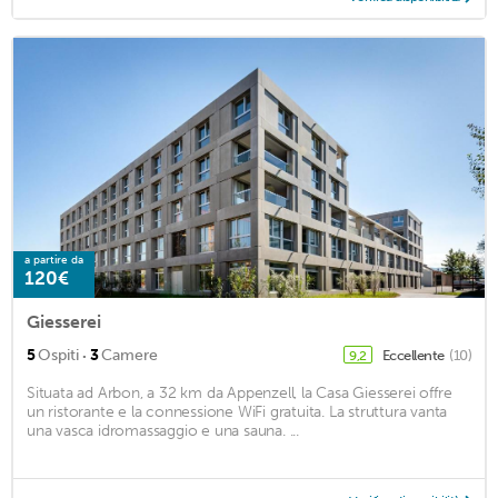
a partire da
120€
Giesserei
·
5
Ospiti
3
Camere
Eccellente
(10)
9,2
Situata ad Arbon, a 32 km da Appenzell, la Casa Giesserei offre
un ristorante e la connessione WiFi gratuita. La struttura vanta
una vasca idromassaggio e una sauna. ...