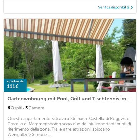
Verifica disponibilità
a partire da
111€
Gartenwohnung mit Pool, Grill und Tischtennis im Grünen
·
6
Ospiti
3
Camere
Questo appartamento si trova a Steinach. Castello di Roggwil e
Castello di Mammertshofen sono due dei più importanti punti di
riferimento della zona. Tra le altre attrazioni, spiccano
Weingallerie Simone ...