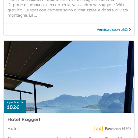
Dispone di ampia piscina coperta, vasca idromassaggio e WiFi
gratuito. Le spaziose camere sono climatizzate e dotate di vista
montagna. La ...
Verifica disponibilità
a partire da
102€
Hotel Roggerli
Hotel
Favoloso
(436)
8,6