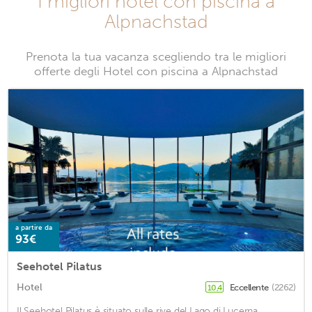
I migliori hotel con piscina a
Alpnachstad
Prenota la tua vacanza scegliendo tra le migliori
offerte degli Hotel con piscina a Alpnachstad
a partire da
93€
Seehotel Pilatus
Hotel
Eccellente
(2262)
10,4
Il Seehotel Pilatus è situato sulle rive del Lago di Lucerna.