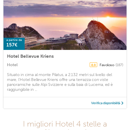
a partire da
157€
Hotel Bellevue Kriens
Hotel
Favoloso
(187)
8,8
Situato in cima al monte Pilatus, a 2.132 metri sul livello del
mare, l'Hotel Bellevue Kriens offre una terrazza con viste
panoramiche sulle Alpi Svizzere e sulla baia di Lucerna, ed è
raggiungibile in ...
Verifica disponibilità
I migliori Hotel 4 stelle a