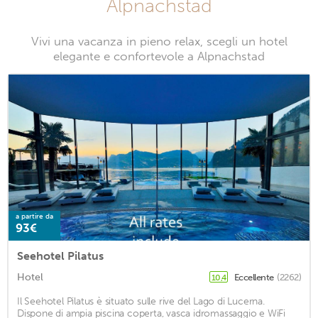
Alpnachstad
Vivi una vacanza in pieno relax, scegli un hotel
elegante e confortevole a Alpnachstad
a partire da
93€
Seehotel Pilatus
Hotel
Eccellente
(2262)
10,4
Il Seehotel Pilatus è situato sulle rive del Lago di Lucerna.
Dispone di ampia piscina coperta, vasca idromassaggio e WiFi