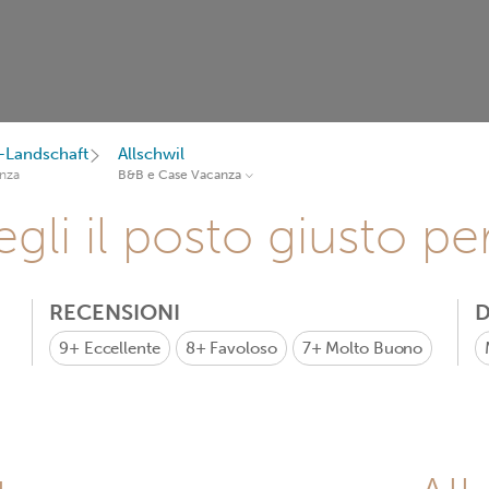
-Landschaft
Allschwil
nza
B&B e Case Vacanza
gli il posto giusto pe
RECENSIONI
D
9+
Eccellente
8+
Favoloso
7+
Molto Buono