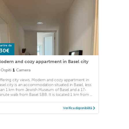
artire da
30€
odern and cozy appartment in Basel city
Ospiti
1
Camera
ffering city views, Modern and cozy appartment in
asel city is an accommodation situated in Basel, less
han 1 km from Jewish Museum of Basel and a 17-
inute walk from Basel SBB. It is located 1 km from ...
Verifica disponibilità