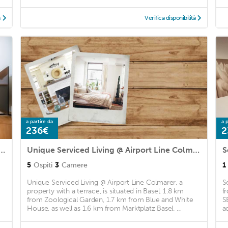
à
Verifica disponibilità
a partire da
a p
236€
2
l 3 Room w/ Storage, nr local market, by Blueground
Unique Serviced Living @ Airport Line Colmarer
S
5
Ospiti
3
Camere
1
Unique Serviced Living @ Airport Line Colmarer, a
S
property with a terrace, is situated in Basel, 1.8 km
f
from Zoological Garden, 1.7 km from Blue and White
S
House, as well as 1.6 km from Marktplatz Basel. ...
a