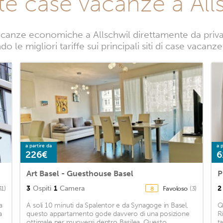
te case vacanze a All
canze economiche a Allschwil direttamente da privati
o le migliori tariffe sui principali siti di case vacanze
a partire da
a p
226€
6
Art Basel - Guesthouse Basel
3
Ospiti
1
Camera
2
31)
Favoloso
(3)
8
a
A soli 10 minuti da Spalentor e da Synagoge in Basel,
Q
a
questo appartamento gode davvero di una posizione
R
ottimale per muoversi dentro Basilea. Questo
t