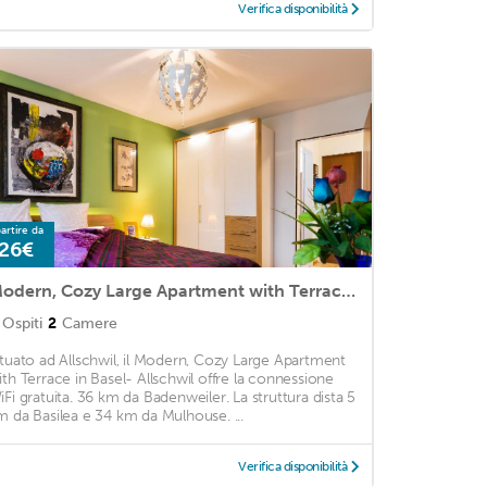
Verifica disponibilità
artire da
26€
Modern, Cozy Large Apartment with Terrace in Basel- Allschwil
Ospiti
2
Camere
ituato ad Allschwil, il Modern, Cozy Large Apartment
ith Terrace in Basel- Allschwil offre la connessione
iFi gratuita. 36 km da Badenweiler. La struttura dista 5
m da Basilea e 34 km da Mulhouse. ...
Verifica disponibilità