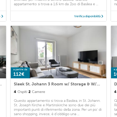
appartamento si trova a 1,6 km da Zoo di Basilea e ...
n
à
Verifica disponibilità
a partire da
a p
112€
1
age, 1min to Local Market
Sleek St. Johann 3 Room w/ Storage & W/D, nr Local Market, by Blueground
4
Ospiti
2
Camere
4
Questo appartamento si trova a Basilea, in St. Johann.
Q
St. Joseph Kirche e Martinskirche sono due dei più
R
importanti punti di riferimento della zona. Per un po' di
t
sano shopping, invece, è d'obbligo una ...
s