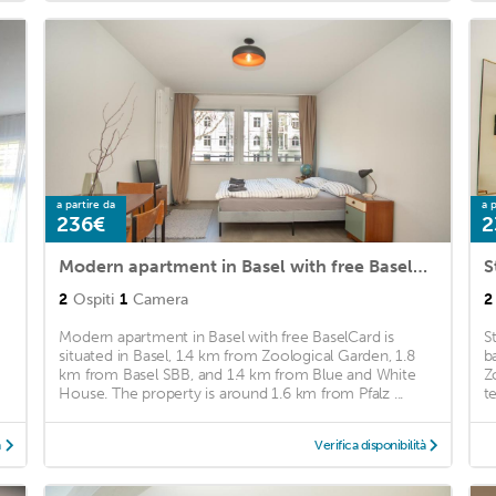
a partire da
a p
236€
2
Modern apartment in Basel with free BaselCard
S
2
Ospiti
1
Camera
2
Modern apartment in Basel with free BaselCard is
S
situated in Basel, 1.4 km from Zoological Garden, 1.8
b
km from Basel SBB, and 1.4 km from Blue and White
Z
House. The property is around 1.6 km from Pfalz ...
t
à
Verifica disponibilità