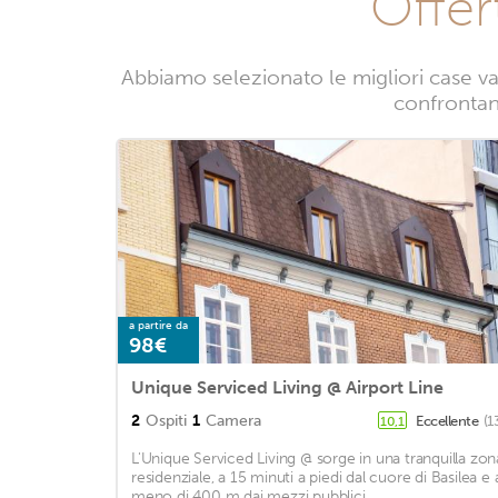
Offer
Abbiamo selezionato le migliori case va
confrontand
a partire da
98€
Unique Serviced Living @ Airport Line
2
Ospiti
1
Camera
Eccellente
(1
10,1
L'Unique Serviced Living @ sorge in una tranquilla zon
residenziale, a 15 minuti a piedi dal cuore di Basilea e 
meno di 400 m dai mezzi pubblici. ...