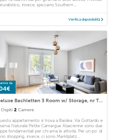
aturalistico, invece, spiccano Southern ...
Verifica disponibilità
artire da
04€
Deluxe Bachletten 3 Room w/ Storage, nr Train Station, by Blueground
Ospiti
2
Camere
uesto appartamento si trova a Basilea. Via Gottardo e
iserva Naturale Petite Camargue Alsacienne sono due
appe fondamentali per chi ama le attività. Per un po' di
ano shopping, invece, ci sono Marktplatz ...