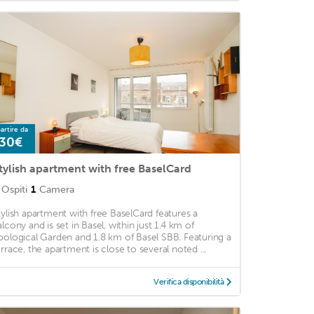
artire da
30€
tylish apartment with free BaselCard
Ospiti
1
Camera
tylish apartment with free BaselCard features a
alcony and is set in Basel, within just 1.4 km of
oological Garden and 1.8 km of Basel SBB. Featuring a
errace, the apartment is close to several noted ...
Verifica disponibilità