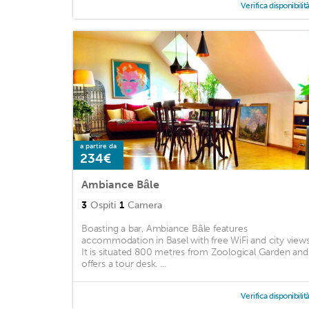
Verifica disponibilit
a partire da
234€
Ambiance Bâle
3
Ospiti
1
Camera
Boasting a bar, Ambiance Bâle features
accommodation in Basel with free WiFi and city views
It is situated 800 metres from Zoological Garden and
offers a tour desk. ...
Verifica disponibilit