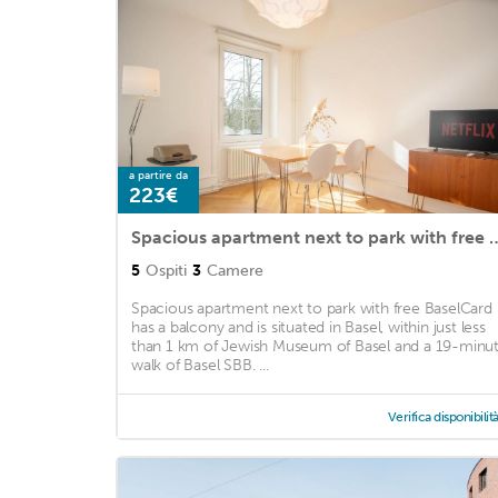
a partire da
223€
Spacious apartment next to park
5
Ospiti
3
Camere
Spacious apartment next to park with free BaselCard
has a balcony and is situated in Basel, within just less
than 1 km of Jewish Museum of Basel and a 19-minu
walk of Basel SBB. ...
Verifica disponibilit