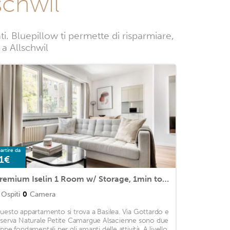
schwil
. Bluepillow ti permette di risparmiare,
 a Allschwil
artire da
1€
Premium Iselin 1 Room w/ Storage, 1min to Local Market, by Blueground
Ospiti
0
Camera
uesto appartamento si trova a Basilea. Via Gottardo e
iserva Naturale Petite Camargue Alsacienne sono due
appe fondamentali per gli amanti delle attività. A livello