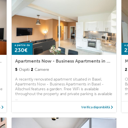
a partire da
a p
230€
2
 with free BaselCard
Apartments Now - Business Apartments in Basel - Allschwil
M
5
Ospiti
2
Camere
2
A recently renovated apartment situated in Basel,
O
Apartments Now - Business Apartments in Basel -
B
te
Allschwil features a garden. Free WiFi is available
t
throughout the property and private parking is available
m
...
à
Verifica disponibilità