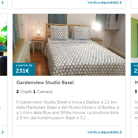
à
Verifica disponibilità
a partire da
a p
231€
2
Gardenview Studio Basel
2
Ospiti
1
Camera
3
Il Gardenview Studio Basel si trova a Basilea, a 1,2 km
S
.
dalla Marktplatz Basel e dal Museo Ebraico di Basilea, e
w
a 1,4 km dalla Blue and White House. La struttura dista
W
2,9 km dal Kunstmuseum Basel e 3,1 ...
k
à
Verifica disponibilità