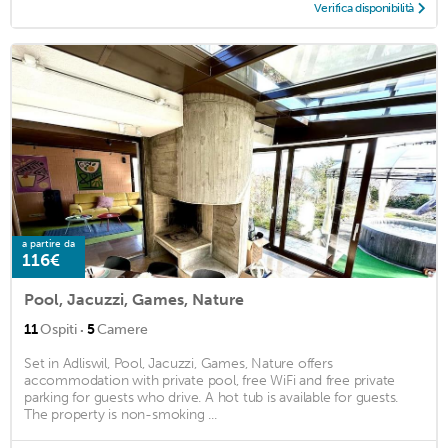
Verifica disponibilità
a partire da
116€
Pool, Jacuzzi, Games, Nature
·
11
Ospiti
5
Camere
Set in Adliswil, Pool, Jacuzzi, Games, Nature offers
accommodation with private pool, free WiFi and free private
parking for guests who drive. A hot tub is available for guests.
The property is non-smoking ...