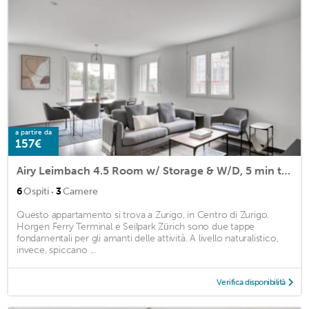
a partire da
157€
Airy Leimbach 4.5 Room w/ Storage & W/D, 5 min to Market, by Blueground
·
6
Ospiti
3
Camere
Questo appartamento si trova a Zurigo, in Centro di Zurigo.
Horgen Ferry Terminal e Seilpark Zürich sono due tappe
fondamentali per gli amanti delle attività. A livello naturalistico,
invece, spiccano ...
Verifica disponibilità