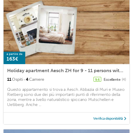
a partire da
163€
Holiday apartment Aesch ZH for 9 - 11 persons with 4 bedrooms - Holiday apartment
·
11
Ospiti
4
Camere
Eccellente
(4)
9,6
Questo appartamento si trova a Aesch. Abbazia di Muri e Museo
Rietberg sono due dei più importanti punti di riferimento della
zona, mentre a livello naturalistico spiccano Mutschellen e
Uetliberg. Anche ...
Verifica disponibilità