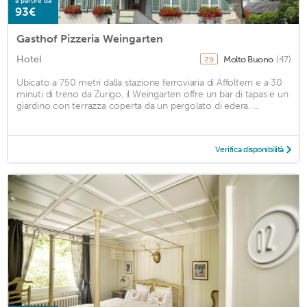
a partire da
93€
Gasthof Pizzeria Weingarten
Hotel
Molto Buono
(47)
7,9
Ubicato a 750 metri dalla stazione ferroviaria di Affoltern e a 30
minuti di treno da Zurigo, il Weingarten offre un bar di tapas e un
giardino con terrazza coperta da un pergolato di edera. ...
Verifica disponibilità