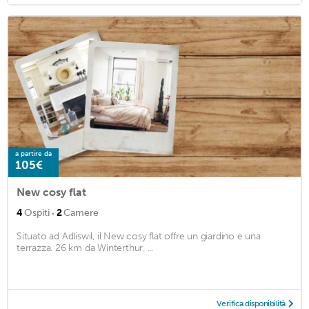
a partire da
105€
New cosy flat
·
4
Ospiti
2
Camere
Situato ad Adliswil, il New cosy flat offre un giardino e una
terrazza. 26 km da Winterthur. ...
Verifica disponibilità