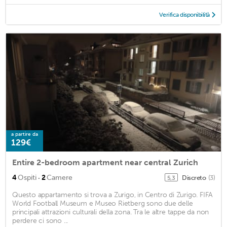
Verifica disponibilità
a partire da
129€
Entire 2-bedroom apartment near central Zurich
·
4
Ospiti
2
Camere
Discreto
(3)
5,3
Questo appartamento si trova a Zurigo, in Centro di Zurigo. FIFA
World Football Museum e Museo Rietberg sono due delle
principali attrazioni culturali della zona. Tra le altre tappe da non
perdere ci sono ...