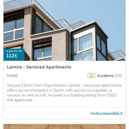
a partire da
112€
Lamira - Serviced Apartments
Hotel
Eccellente
(119)
13
Set just 5.6 km from Fraumünster, Lamira - Serviced Apartments
offers accommodation in Zürich with access to a garden, a
terrace, as well as a lift. Housed in a building dating from 2022,
this aparthotel ...
Verifica disponibilità