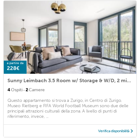
a partire da
228€
Sunny Leimbach 3.5 Room w/ Storage & W/D, 2 mins to market, by Blueground
·
4
Ospiti
2
Camere
Questo appartamento si trova a Zurigo, in Centro di Zurigo.
Museo Rietberg e FIFA World Football Museum sono due delle
principali attrazioni culturali della zona. A livello di punti di
riferimento, invece, ...
Verifica disponibilità