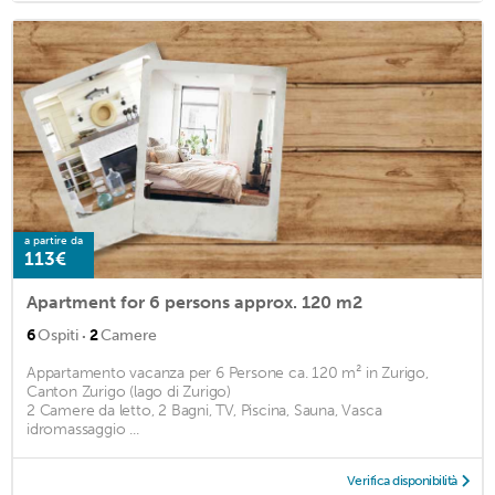
a partire da
113€
Apartment for 6 persons approx. 120 m2
·
6
Ospiti
2
Camere
Appartamento vacanza per 6 Persone ca. 120 m² in Zurigo,
Canton Zurigo (lago di Zurigo)
2 Camere da letto, 2 Bagni, TV, Piscina, Sauna, Vasca
idromassaggio ...
Verifica disponibilità