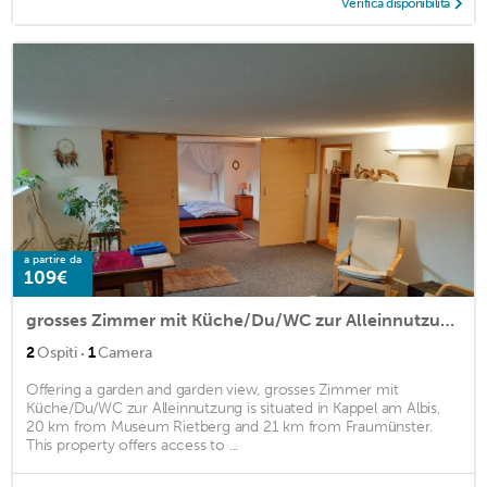
Verifica disponibilità
a partire da
109€
grosses Zimmer mit Küche/Du/WC zur Alleinnutzung
·
2
Ospiti
1
Camera
Offering a garden and garden view, grosses Zimmer mit
Küche/Du/WC zur Alleinnutzung is situated in Kappel am Albis,
20 km from Museum Rietberg and 21 km from Fraumünster.
This property offers access to ...