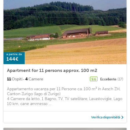
a partire da
144€
Apartment for 11 persons approx. 100 m2
·
11
Ospiti
4
Camere
Eccellente
(17)
9,6
Appartamento vacanza per 11 Persone ca. 100 m² in Aesch ZH,
Canton Zurigo (lago di Zurigo)
4 Camere da letto, 1 Bagno, TV, TV satellitare, Lavastoviglie, Lago
10 km, cane ammesso ...
Verifica disponibilità