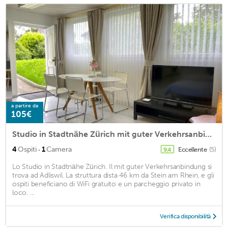
a partire da
105€
Studio in Stadtnähe Zürich mit guter Verkehrsanbindung
·
4
Ospiti
1
Camera
Eccellente
(5)
9,4
Lo Studio in Stadtnähe Zürich. Il mit guter Verkehrsanbindung si
trova ad Adliswil. La struttura dista 46 km da Stein am Rhein, e gli
ospiti beneficiano di WiFi gratuito e un parcheggio privato in
loco. ...
Verifica disponibilità