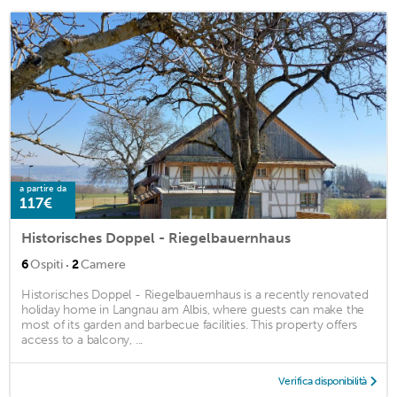
a partire da
117€
Historisches Doppel - Riegelbauernhaus
·
6
Ospiti
2
Camere
Historisches Doppel - Riegelbauernhaus is a recently renovated
holiday home in Langnau am Albis, where guests can make the
most of its garden and barbecue facilities. This property offers
access to a balcony, ...
Verifica disponibilità