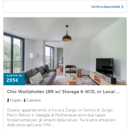
Verifica disponibilità
a partire da
205€
Chic Wollishofen 1BR w/ Storage & W/D, nr Local Market, by Blueground
·
2
Ospiti
1
Camera
Questo appartamento si trova a Zurigo, in Centro di Zurigo.
Parco Belvoir e Spiaggia di Mythenquai sono due tappe
fondamentali per gli amanti della natura. Tra le altre attrazioni
della zona spiccano FIFA ...