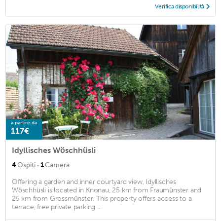
Verifica disponibilità
a partire da
117€
Idyllisches Wöschhüsli
·
4
Ospiti
1
Camera
Offering a garden and inner courtyard view, Idyllisches
Wöschhüsli is located in Knonau, 25 km from Fraumünster and
25 km from Grossmünster. This property offers access to a
terrace, free private parking ...