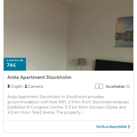
a partire da
74€
Arsta Apartment Stockholm
·
3
Ospiti
1
Camera
Accettabile
(1)
2
Arsta Apartment Stockholm in Stockholm provides
accommodation with free WiFi, 2.9 km from Stockholmsmassan
Exhibition & Congress Centre, 3.3 km from Ericsson Globe and
4.5 km from Tele2 Arena. The property ...
Verifica disponibilità