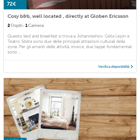
72€
Cosy b&b, well located , directly at Globen Ericsson
·
2
Ospiti
1
Camera
Questo bed and breakfast si trova a Johanneshov. Göta Lejon e
Teatro Södra sono due delle principali attrazioni culturali della
zona. Per gli amanti delle attività, invece, due tappe fondamentali
sono ...
Verifica disponibilità