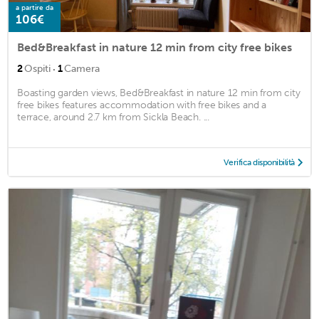
a partire da
106€
Bed&Breakfast in nature 12 min from city free bikes
·
2
Ospiti
1
Camera
Boasting garden views, Bed&Breakfast in nature 12 min from city
free bikes features accommodation with free bikes and a
terrace, around 2.7 km from Sickla Beach. ...
Verifica disponibilità