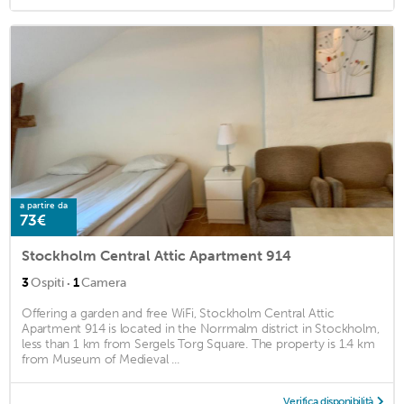
a partire da
73€
Stockholm Central Attic Apartment 914
·
3
Ospiti
1
Camera
Offering a garden and free WiFi, Stockholm Central Attic
Apartment 914 is located in the Norrmalm district in Stockholm,
less than 1 km from Sergels Torg Square. The property is 1.4 km
from Museum of Medieval ...
Verifica disponibilità