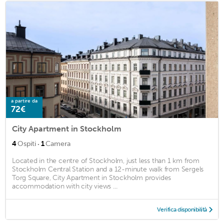
a partire da
72€
City Apartment in Stockholm
·
4
Ospiti
1
Camera
Located in the centre of Stockholm, just less than 1 km from
Stockholm Central Station and a 12-minute walk from Sergels
Torg Square, City Apartment in Stockholm provides
accommodation with city views ...
Verifica disponibilità