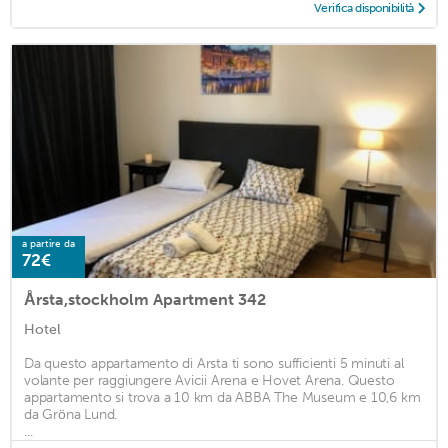
Verifica disponibilità
a partire da
72€
Årsta,stockholm Apartment 342
Hotel
Da questo appartamento di Arsta ti sono sufficienti 5 minuti al
volante per raggiungere Avicii Arena e Hovet Arena. Questo
appartamento si trova a 10 km da ABBA The Museum e 10,6 km
da Gröna Lund.
...