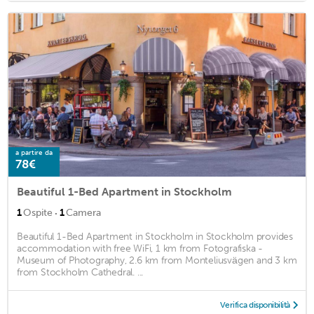
a partire da
78€
Beautiful 1-Bed Apartment in Stockholm
·
1
Ospite
1
Camera
Beautiful 1-Bed Apartment in Stockholm in Stockholm provides
accommodation with free WiFi, 1 km from Fotografiska -
Museum of Photography, 2.6 km from Monteliusvägen and 3 km
from Stockholm Cathedral. ...
Verifica disponibilità