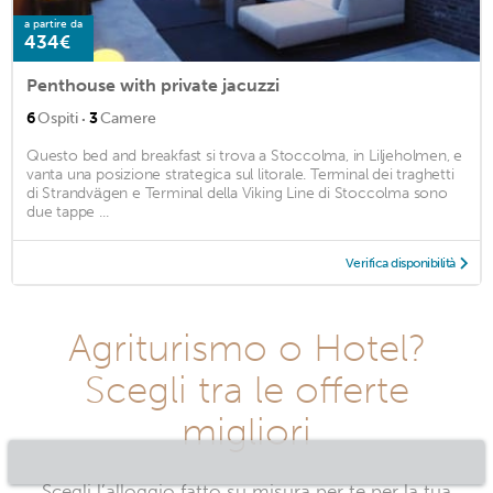
a partire da
434€
Penthouse with private jacuzzi
·
6
Ospiti
3
Camere
Questo bed and breakfast si trova a Stoccolma, in Liljeholmen, e
vanta una posizione strategica sul litorale. Terminal dei traghetti
di Strandvägen e Terminal della Viking Line di Stoccolma sono
due tappe ...
Verifica disponibilità
Agriturismo o Hotel?
Scegli tra le offerte
migliori
Scegli l’alloggio fatto su misura per te per la tua