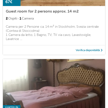
67€
Guest room for 2 persons approx. 14 m2
·
2
Ospiti
1
Camera
Camera per 2 Persone ca. 14 m² in Stockholm, Svezia centrale
(Contea di Stoccolma)
1 Camera da letto, 1 Bagno, TV, TV via cavo, Lavastoviglie,
Lavatrice ...
Verifica disponibilità
a partire da