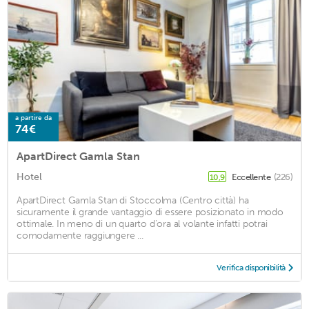
a partire da
74€
ApartDirect Gamla Stan
Hotel
Eccellente
(226)
10,9
ApartDirect Gamla Stan di Stoccolma (Centro città) ha
sicuramente il grande vantaggio di essere posizionato in modo
ottimale. In meno di un quarto d'ora al volante infatti potrai
comodamente raggiungere ...
Verifica disponibilità