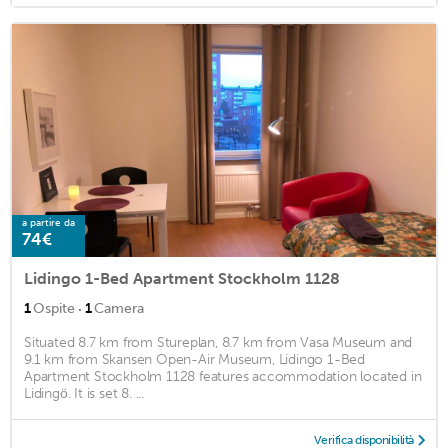
a partire da
74€
Lidingo 1-Bed Apartment Stockholm 1128
·
1
Ospite
1
Camera
Situated 8.7 km from Stureplan, 8.7 km from Vasa Museum and
9.1 km from Skansen Open-Air Museum, Lidingo 1-Bed
Apartment Stockholm 1128 features accommodation located in
Lidingö. It is set 8. ...
Verifica disponibilità