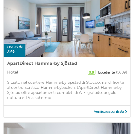
a partire da
72€
ApartDirect Hammarby Sjöstad
Hotel
Eccellente
(5609)
9,8
Situato nel quartiere Hammarby Sjöstad di Stoccolma, di fronte
al centro sciistico Hammarbybacken, l’ApartDirect Hammarby
Sjöstad offre appartamenti completi di WiFi gratuito, angolo
cottura e TV a schermo ...
Verifica disponibilità