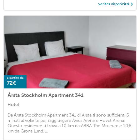
Verifica disponibilità
a partire da
72€
Årsta Stockholm Apartment 341
Hotel
Da Årsta Stockholm Apartment 341 di Arsta ti sono sufficienti 5
minuti al volante per raggiungere Avicii Arena e Hovet Arena.
Questo residence si trova a 10 km da ABBA The Museum e 10,6
km da Gröna Lund. ...