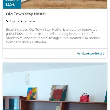
a partire da
115€
Old Town Stay Hostel
·
5
Ospiti
3
Camere
Boasting a bar, Old Town Stay Hostel is a recently renovated
guest house situated in a historic building in the centre of
Stockholm, close to Monteliusvägen. It is located 400 metres
from Stockholm Cathedral ...
Verifica disponibilità