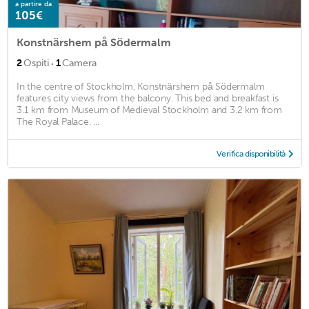
a partire da
105€
Konstnärshem på Södermalm
·
2
Ospiti
1
Camera
In the centre of Stockholm, Konstnärshem på Södermalm
features city views from the balcony. This bed and breakfast is
3.1 km from Museum of Medieval Stockholm and 3.2 km from
The Royal Palace. ...
Verifica disponibilità