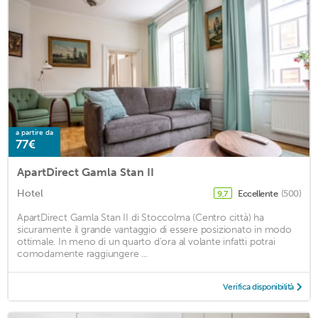
a partire da
77€
ApartDirect Gamla Stan II
Hotel
Eccellente
(500)
9,7
ApartDirect Gamla Stan II di Stoccolma (Centro città) ha
sicuramente il grande vantaggio di essere posizionato in modo
ottimale. In meno di un quarto d'ora al volante infatti potrai
comodamente raggiungere ...
Verifica disponibilità