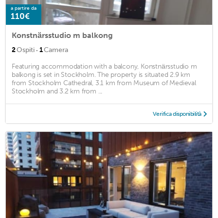
a partire da
110€
Konstnärsstudio m balkong
·
2
Ospiti
1
Camera
Featuring accommodation with a balcony, Konstnärsstudio m
balkong is set in Stockholm. The property is situated 2.9 km
from Stockholm Cathedral, 3.1 km from Museum of Medieval
Stockholm and 3.2 km from ...
Verifica disponibilità