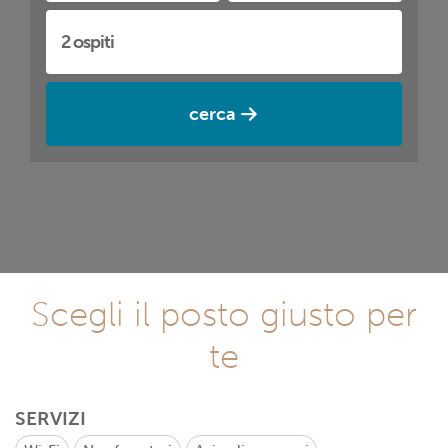
cerca
Scegli il posto giusto per
te
SERVIZI