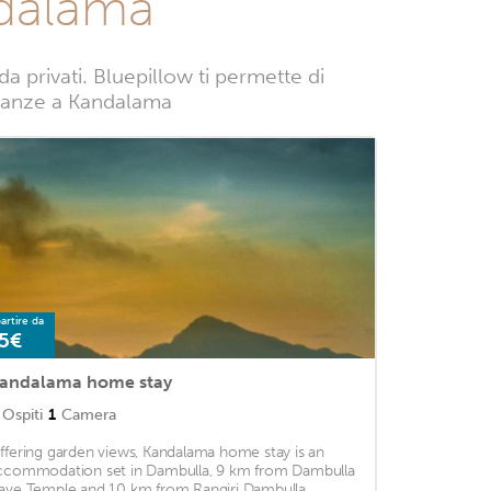
ndalama
privati. Bluepillow ti permette di
 vacanze a Kandalama
artire da
5€
andalama home stay
Ospiti
1
Camera
ffering garden views, Kandalama home stay is an
ccommodation set in Dambulla, 9 km from Dambulla
ave Temple and 10 km from Rangiri Dambulla