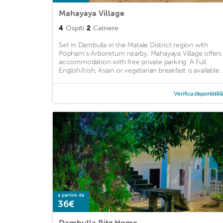
Mahayaya Village
4
Ospiti
2
Camere
Set in Dambulla in the Matale District region with
Popham's Arboretum nearby, Mahayaya Village offers
accommodation with free private parking. A Full
English/Irish, Asian or vegetarian breakfast is available ..
Verifica disponibilit
a partire da
36€
Dambulla Ritz Home