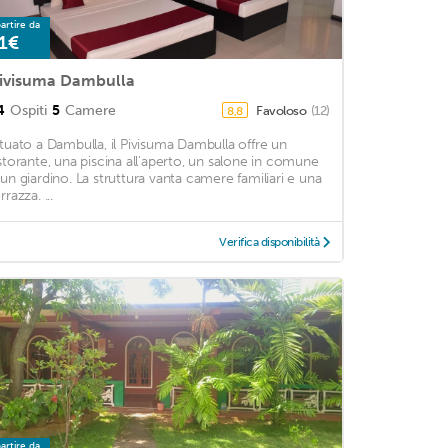
artire da
1€
ivisuma Dambulla
4
Ospiti
5
Camere
Favoloso
(12)
8,8
ituato a Dambulla, il Pivisuma Dambulla offre un
istorante, una piscina all'aperto, un salone in comune
 un giardino. La struttura vanta camere familiari e una
rrazza. ...
Verifica disponibilità
artire da