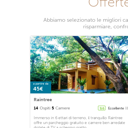
Offert
Abbiamo selezionato le migliori c
risparmiare, confro
a partire da
45€
Raintree
14
Ospiti
5
Camere
Eccellente
(
9,6
Immerso in 6 ettari di terreno, il tranquillo Raintree
offre un parcheggio gratuito e camere ben arredate
dotate di TV a schermo piatto. ...