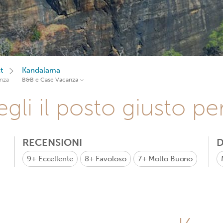
t
Kandalama
nza
B&B e Case Vacanza
gli il posto giusto pe
RECENSIONI
D
9+
Eccellente
8+
Favoloso
7+
Molto Buono