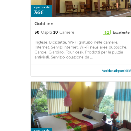
a partire da
36€
Gold inn
30
Ospiti
10
Camere
Eccellente
9,2
Inglese, Biciclette, Wi-Fi gratuito nelle camere,
Internet, Servizi internet, Wi-Fi nelle aree pubbliche,
Canoe, Giardino, Tour desk, Prodotti per la pulizia
antivirali, Servizio colazione da ...
Verifica disponibilit
a partire da