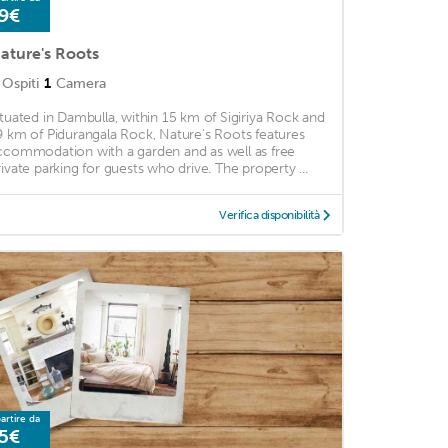
9€
ature's Roots
Ospiti
1
Camera
ituated in Dambulla, within 15 km of Sigiriya Rock and
9 km of Pidurangala Rock, Nature's Roots features
ccommodation with a garden and as well as free
rivate parking for guests who drive. The property ...
Verifica disponibilità
artire da
5€