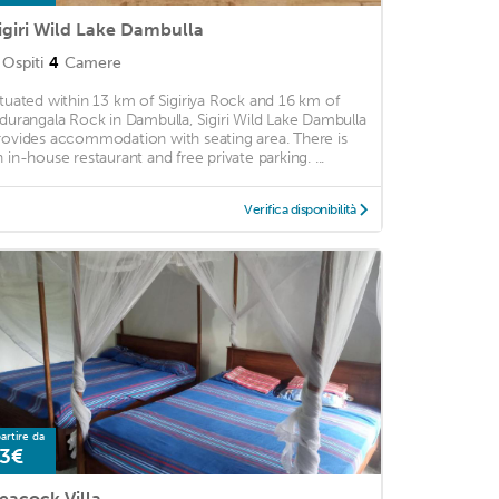
igiri Wild Lake Dambulla
Ospiti
4
Camere
ituated within 13 km of Sigiriya Rock and 16 km of
idurangala Rock in Dambulla, Sigiri Wild Lake Dambulla
rovides accommodation with seating area. There is
n in-house restaurant and free private parking. ...
Verifica disponibilità
artire da
3€
eacock Villa