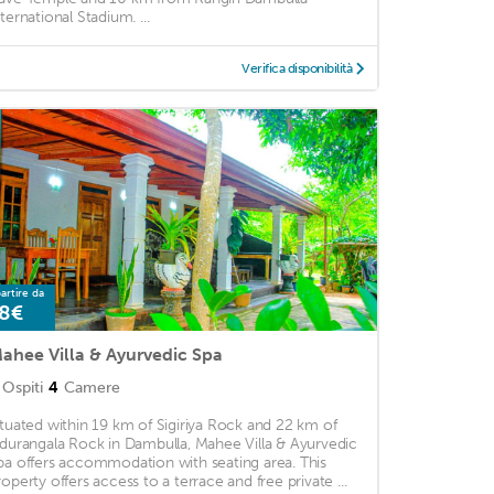
ternational Stadium. ...
Verifica disponibilità
artire da
8€
ahee Villa & Ayurvedic Spa
Ospiti
4
Camere
ituated within 19 km of Sigiriya Rock and 22 km of
idurangala Rock in Dambulla, Mahee Villa & Ayurvedic
pa offers accommodation with seating area. This
roperty offers access to a terrace and free private ...