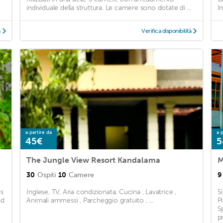
individuale della struttura. Le camere sono dotate di ...
In
à
Verifica disponibilità
a partire da
a p
45€
5
The Jungle View Resort Kandalama
M
30
Ospiti
10
Camere
9
is
Inglese, TV, Aria condizionata, Cucina , Lavatrice ,
S
nd
Animali ammessi , Parcheggio gratuito , ...
P
S
p