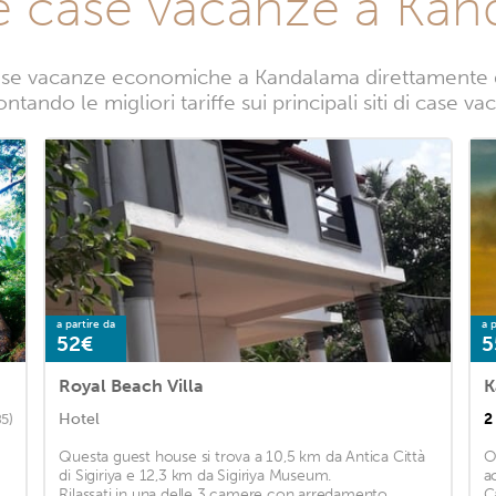
e case vacanze a Ka
ase vacanze economiche a Kandalama direttamente da 
ntando le migliori tariffe sui principali siti di case
a partire da
a p
52€
5
Royal Beach Villa
K
Hotel
2
85)
Questa guest house si trova a 10,5 km da Antica Città
O
di Sigiriya e 12,3 km da Sigiriya Museum.
a
Rilassati in una delle 3 camere con arredamento
C