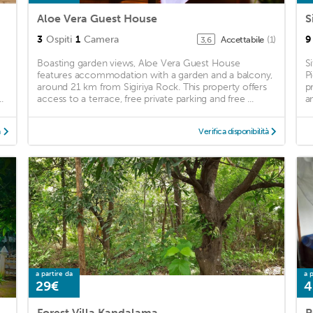
Aloe Vera Guest House
S
3
Ospiti
1
Camera
9
Accettabile
(1)
3,6
Boasting garden views, Aloe Vera Guest House
S
features accommodation with a garden and a balcony,
P
around 21 km from Sigiriya Rock. This property offers
p
.
access to a terrace, free private parking and free ...
a
à
Verifica disponibilità
a partire da
a p
29€
4
Forest Villa Kandalama
P