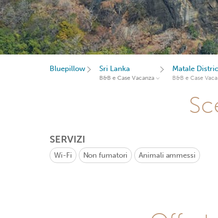
Bluepillow
Sri Lanka
Matale Distric
B&B e Case Vacanza
B&B e Case Vaca
Sce
SERVIZI
Wi-Fi
Non fumatori
Animali ammessi