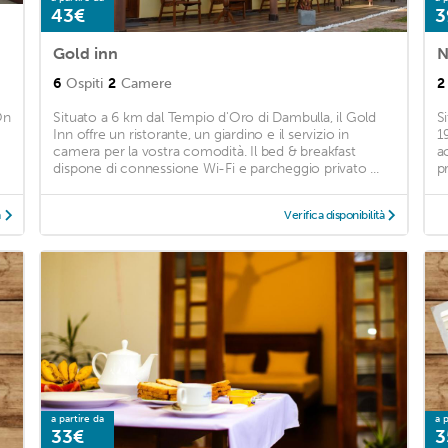
43€
3
Gold inn
N
6
Ospiti
2
Camere
2
On
Situato a 6 km dal Tempio d'Oro di Dambulla, il Gold
S
Inn offre un ristorante, un giardino e il servizio in
1
camera per la vostra comodità. Il bed & breakfast
a
dispone di connessione Wi-Fi e parcheggio privato ...
p
à
Verifica disponibilità
a partire da
a p
33€
3