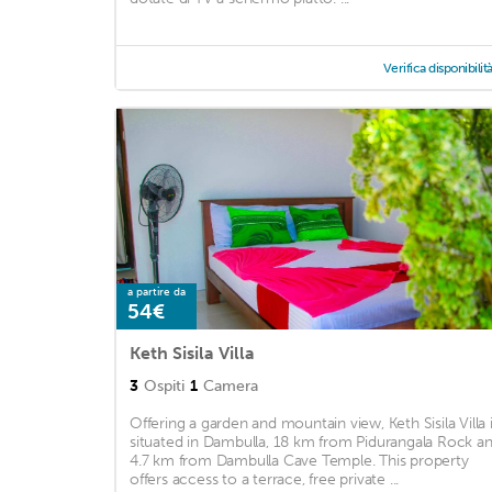
Verifica disponibilit
a partire da
54€
Keth Sisila Villa
3
Ospiti
1
Camera
Offering a garden and mountain view, Keth Sisila Villa 
situated in Dambulla, 18 km from Pidurangala Rock a
4.7 km from Dambulla Cave Temple. This property
offers access to a terrace, free private ...