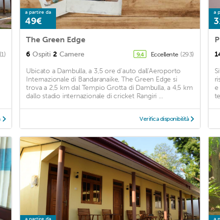
a partire da
a p
49€
3
The Green Edge
P
6
Ospiti
2
Camere
1
(1)
Eccellente
(293)
9,4
Ubicato a Dambulla, a 3,5 ore d'auto dall'Aeroporto
S
Internazionale di Bandaranaike, The Green Edge si
r
trova a 2,5 km dal Tempio Grotta di Dambulla, a 4,5 km
e
dallo stadio internazionale di cricket Rangiri ...
te
à
Verifica disponibilità
a partire da
a p