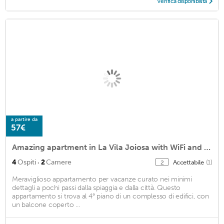
Verifica disponibilità
a partire da
57€
Amazing apartment in La Vila Joiosa with WiFi and 2 Bedrooms
·
4
Ospiti
2
Camere
Accettabile
(1)
2
Meraviglioso appartamento per vacanze curato nei minimi
dettagli a pochi passi dalla spiaggia e dalla città. Questo
appartamento si trova al 4° piano di un complesso di edifici, con
un balcone coperto ...