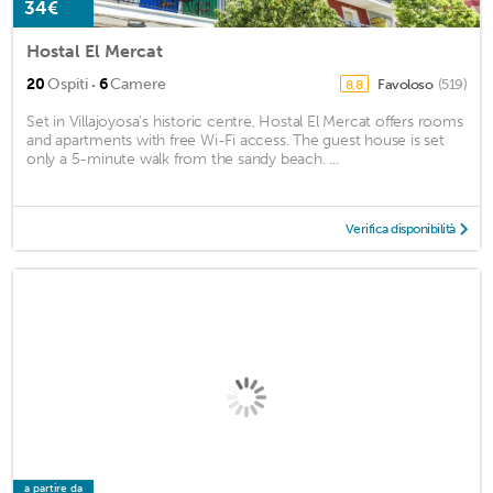
34€
Hostal El Mercat
·
20
Ospiti
6
Camere
Favoloso
(519)
8,8
Set in Villajoyosa’s historic centre, Hostal El Mercat offers rooms
and apartments with free Wi-Fi access. The guest house is set
only a 5-minute walk from the sandy beach. ...
Verifica disponibilità
a partire da