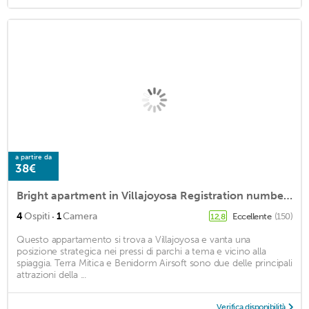
a partire da
38€
Bright apartment in Villajoyosa Registration number: VT-453318-A
·
4
Ospiti
1
Camera
Eccellente
(150)
12,8
Questo appartamento si trova a Villajoyosa e vanta una
posizione strategica nei pressi di parchi a tema e vicino alla
spiaggia. Terra Mitica e Benidorm Airsoft sono due delle principali
attrazioni della ...
Verifica disponibilità