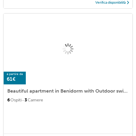
Verifica disponibilità
a partire da
61€
Beautiful apartment in Benidorm with Outdoor swimming pool, WiFi and 3 Bedrooms
·
6
Ospiti
3
Camere