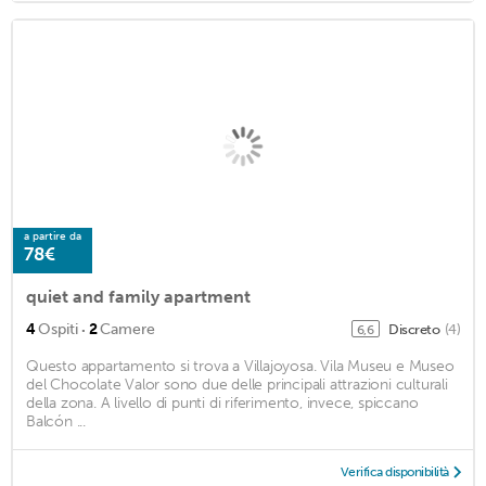
a partire da
78€
quiet and family apartment
·
4
Ospiti
2
Camere
Discreto
(4)
6,6
Questo appartamento si trova a Villajoyosa. Vila Museu e Museo
del Chocolate Valor sono due delle principali attrazioni culturali
della zona. A livello di punti di riferimento, invece, spiccano
Balcón ...
Verifica disponibilità