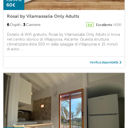
a partire da
60€
Rosal by Vilamassalia Only Adults
·
6
Ospiti
3
Camere
Eccellente
(419)
9,4
Dotato di WiFi gratuito, Rosal by Vilamassalia Only Adults si trova
nel centro storico di Villajoyosa, Alicante. Questa struttura
climatizzata dista 300 m dalla spiaggia di Villajoyosa e 15 minuti
di auto ...
Verifica disponibilità