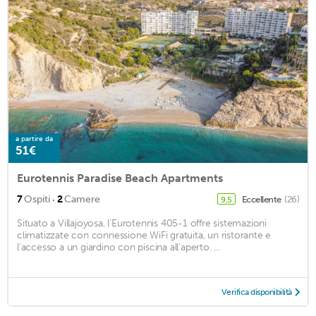
a partire da
51€
Eurotennis Paradise Beach Apartments
·
7
Ospiti
2
Camere
Eccellente
(26)
9,5
Situato a Villajoyosa, l'Eurotennis 405-1 offre sistemazioni
climatizzate con connessione WiFi gratuita, un ristorante e
l'accesso a un giardino con piscina all'aperto. ...
Verifica disponibilità