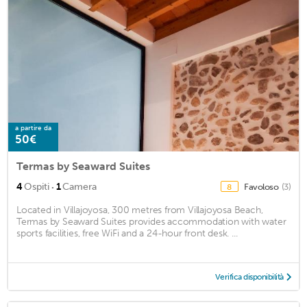
a partire da
50€
Termas by Seaward Suites
·
4
Ospiti
1
Camera
Favoloso
(3)
8
Located in Villajoyosa, 300 metres from Villajoyosa Beach,
Termas by Seaward Suites provides accommodation with water
sports facilities, free WiFi and a 24-hour front desk. ...
Verifica disponibilità