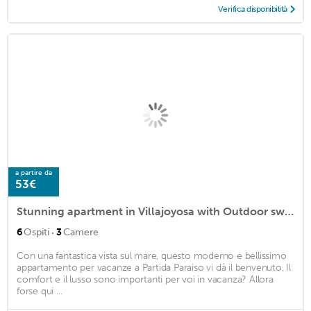
Verifica disponibilità
a partire da
53€
Stunning apartment in Villajoyosa with Outdoor swimming pool, WiFi and Swimming pool
·
6
Ospiti
3
Camere
Con una fantastica vista sul mare, questo moderno e bellissimo
appartamento per vacanze a Partida Paraiso vi dà il benvenuto. Il
comfort e il lusso sono importanti per voi in vacanza? Allora
forse qui ...