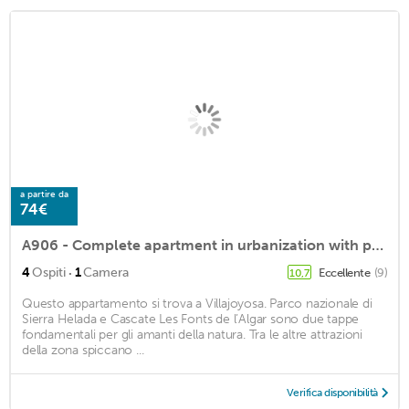
a partire da
74€
A906 - Complete apartment in urbanization with pool, paddle and gym
·
4
Ospiti
1
Camera
Eccellente
(9)
10,7
Questo appartamento si trova a Villajoyosa. Parco nazionale di
Sierra Helada e Cascate Les Fonts de l’Algar sono due tappe
fondamentali per gli amanti della natura. Tra le altre attrazioni
della zona spiccano ...
Verifica disponibilità