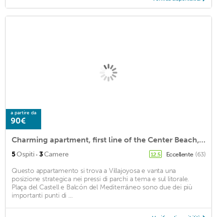
a partire da
90€
Charming apartment, first line of the Center Beach, Villajoyosa
·
5
Ospiti
3
Camere
Eccellente
(63)
12,5
Questo appartamento si trova a Villajoyosa e vanta una
posizione strategica nei pressi di parchi a tema e sul litorale.
Plaça del Castell e Balcón del Mediterráneo sono due dei più
importanti punti di ...