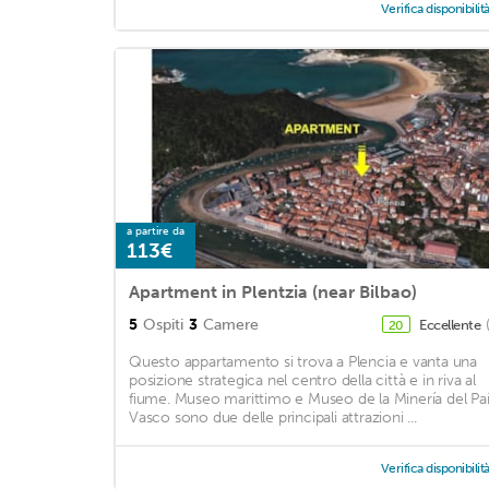
Verifica disponibilit
a partire da
113€
Apartment in Plentzia (near Bilbao)
5
Ospiti
3
Camere
Eccellente
20
Questo appartamento si trova a Plencia e vanta una
posizione strategica nel centro della città e in riva al
fiume. Museo marittimo e Museo de la Minería del Pa
Vasco sono due delle principali attrazioni ...
Verifica disponibilit