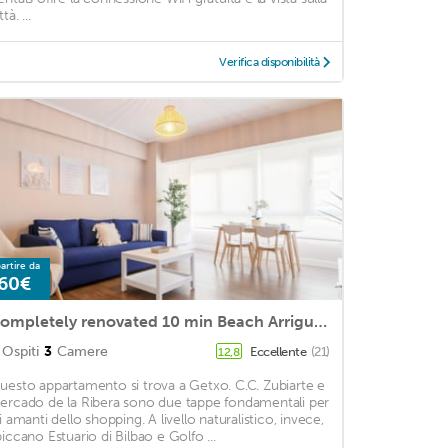
ttà. ...
Verifica disponibilità
artire da
60€
Completely renovated 10 min Beach Arrigunaga
Ospiti
3
Camere
Eccellente
(21)
12,8
uesto appartamento si trova a Getxo. C.C. Zubiarte e
ercado de la Ribera sono due tappe fondamentali per
li amanti dello shopping. A livello naturalistico, invece,
piccano Estuario di Bilbao e Golfo ...