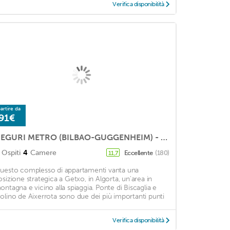
Verifica disponibilità
artire da
91€
NEGURI METRO (BILBAO-GUGGENHEIM) - Ideal Families, WIFI
Ospiti
4
Camere
Eccellente
(180)
11,7
uesto complesso di appartamenti vanta una
osizione strategica a Getxo, in Algorta, un'area in
ontagna e vicino alla spiaggia. Ponte di Biscaglia e
olino de Aixerrota sono due dei più importanti punti
Verifica disponibilità