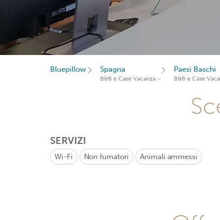
Bluepillow
Spagna
Paesi Baschi
B&B e Case Vacanza
B&B e Case Vac
Sce
SERVIZI
Wi-Fi
Non fumatori
Animali ammessi