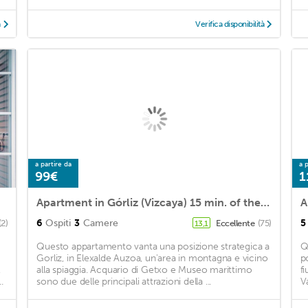
à
Verifica disponibilità
a partire da
a p
99€
1
Apartment in Górliz (Vizcaya) 15 min. of the beach
A
6
Ospiti
3
Camere
5
(2)
Eccellente
(75)
13,1
Questo appartamento vanta una posizione strategica a
Q
Gorliz, in Elexalde Auzoa, un'area in montagna e vicino
p
1
alla spiaggia. Acquario di Getxo e Museo marittimo
f
.
sono due delle principali attrazioni della ...
V