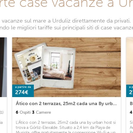
rte case vacanze a Ur
vacanze sul mare a Urduliz direttamente da privati. 
do le migliori tariffe sui principali siti di case vacanz
a partire da
a p
274€
2
Ático con 2 terrazas, 25m2 cada una By urban hosts
B
6
Ospiti
3
Camere
4
(1)
ia
L'Ático con 2 terrazas, 25m2 cada una by urban host si
S
trova a Górliz-Elexalde. Situato a 2,4 km da Playa de
A
Muriola, offre gratuitamente la connessione Wi-Fi e un
R