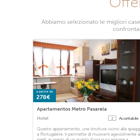
Offe
Abbiamo selezionato le migliori case 
confrontan
a partire da
278€
Apartamentos Metro Pasarela
Hotel
Accettabile
2
Questo appartamento, una struttura vicino alla spiagg
a Portugalete, ti permette di muoverti agevolmente a
piedi: in meno di un quarto d'ora puoi arrivare a