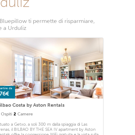
duliz
Bluepillow ti permette di risparmiare,
e a Urduliz
artire da
76€
ilbao Costa by Aston Rentals
Ospiti
2
Camere
ituato a Getxo, a soli 300 m dalla spiaggia di Las
renas, il BILBAO BY THE SEA IV apartment by Aston
entals offre la connessione WiFi gratuita e la vista sulla