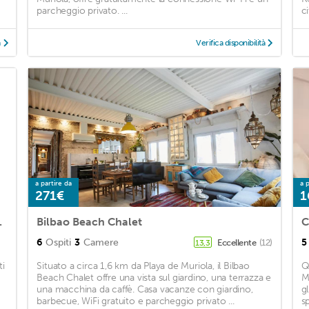
parcheggio privato. ...
ci
à
Verifica disponibilità
a partire da
a p
271€
1
Costa by SH
Bilbao Beach Chalet
6
Ospiti
3
Camere
5
Eccellente
(12)
13,3
ti
Situato a circa 1,6 km da Playa de Muriola, il Bilbao
Q
Beach Chalet offre una vista sul giardino, una terrazza e
M
una macchina da caffè. Casa vacanze con giardino,
g
barbecue, WiFi gratuito e parcheggio privato ...
s