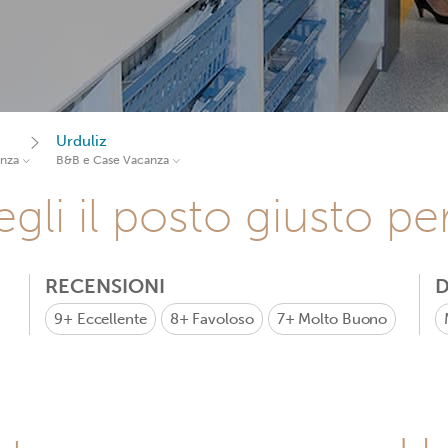
Urduliz
anza
B&B e Case Vacanza
gli il posto giusto pe
RECENSIONI
D
9+
Eccellente
8+
Favoloso
7+
Molto Buono