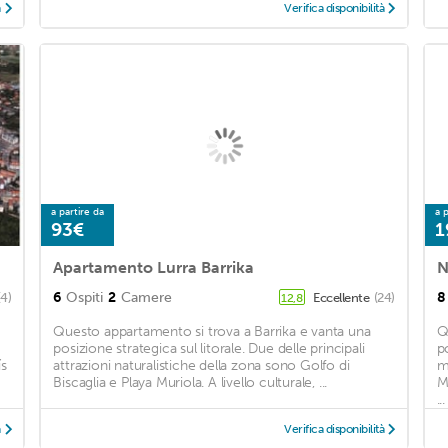
à
Verifica disponibilità
a partire da
a p
93€
1
Apartamento Lurra Barrika
6
Ospiti
2
Camere
8
(4)
Eccellente
(24)
12,8
Questo appartamento si trova a Barrika e vanta una
Q
posizione strategica sul litorale. Due delle principali
p
ís
attrazioni naturalistiche della zona sono Golfo di
m
Biscaglia e Playa Muriola. A livello culturale, ...
M
...
à
Verifica disponibilità