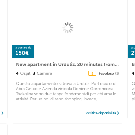
a partire da
a p
150€
2
New apartment in Urduliz, 20 minutes from Bilbao and 10 minutes from the beach!
B
4
Ospiti
3
Camere
4
Favoloso
(1)
8
Questo appartamento si trova a Urduliz. Porticciolo di
Q
Abra Getxo e Azienda vinicola Doniene Gorrondona
v
i
Txakolina sono due tappe fondamentali per chi ama le
M
attività. Per un po' di sano shopping, invece, ...
pi
à
Verifica disponibilità