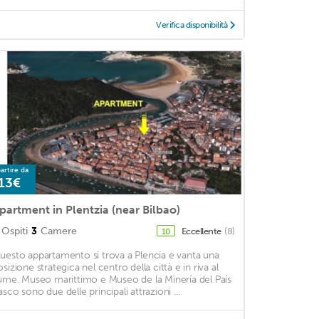
Verifica disponibilità
artire da
13€
partment in Plentzia (near Bilbao)
Ospiti
3
Camere
Eccellente
(8)
10
uesto appartamento si trova a Plencia e vanta una
osizione strategica nel centro della città e in riva al
iume. Museo marittimo e Museo de la Minería del País
asco sono due delle principali attrazioni ...