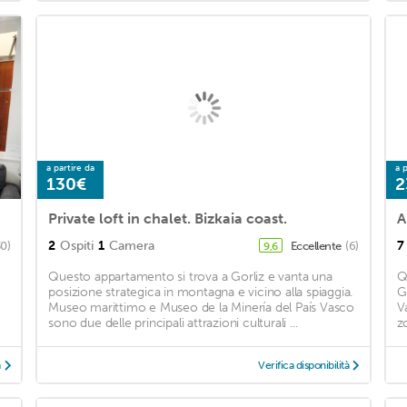
a partire da
a p
130€
2
Private loft in chalet. Bizkaia coast.
A
2
Ospiti
1
Camera
7
30)
Eccellente
(6)
9,6
Questo appartamento si trova a Gorliz e vanta una
Q
posizione strategica in montagna e vicino alla spiaggia.
G
Museo marittimo e Museo de la Minería del País Vasco
V
sono due delle principali attrazioni culturali ...
z
à
Verifica disponibilità