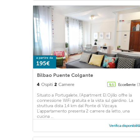
a partire da
195€
Bilbao Puente Colgante
4
Ospiti
2
Camere
Eccellente
(
9,5
Situato a Portugalete, l'Apartment El Ojillo offre la
connessione WiFi gratuita e la vista sul giardino. La
struttura dista 1,4 km dal Ponte di Vizcaya.
L'appartamento presenta 2 camere da letto, una
cucina ...
Verifica disponibilit