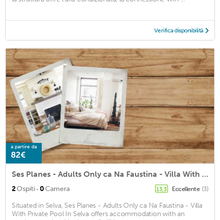
Verifica disponibilità
a partire da
82€
Ses Planes - Adults Only ca Na Faustina - Villa With Private Pool In Selva
·
2
Ospiti
0
Camera
Eccellente
(3)
13,3
Situated in Selva, Ses Planes - Adults Only ca Na Faustina - Villa
With Private Pool In Selva offers accommodation with an