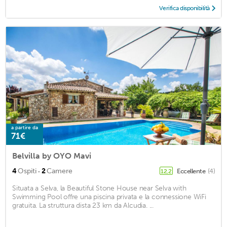
Verifica disponibilità
a partire da
71€
Belvilla by OYO Mavi
·
4
Ospiti
2
Camere
Eccellente
(4)
12,2
Situata a Selva, la Beautiful Stone House near Selva with
Swimming Pool offre una piscina privata e la connessione WiFi
gratuita. La struttura dista 23 km da Alcudia. ...