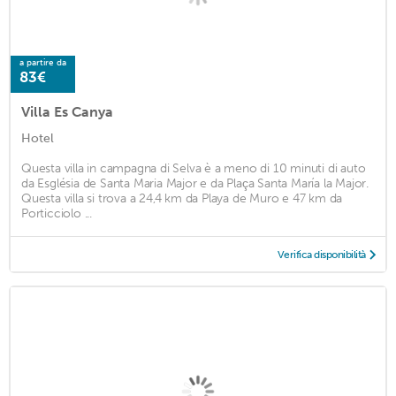
a partire da
83€
Villa Es Canya
Hotel
Questa villa in campagna di Selva è a meno di 10 minuti di auto
da Església de Santa Maria Major e da Plaça Santa María la Major.
Questa villa si trova a 24,4 km da Playa de Muro e 47 km da
Porticciolo ...
Verifica disponibilità