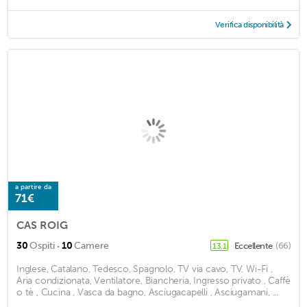
Verifica disponibilità
a partire da
71€
CAS ROIG
·
30
Ospiti
10
Camere
Eccellente
(66)
13,1
Inglese, Catalano, Tedesco, Spagnolo, TV via cavo, TV, Wi-Fi ,
Aria condizionata, Ventilatore, Biancheria, Ingresso privato , Caffè
o tè , Cucina , Vasca da bagno, Asciugacapelli , Asciugamani, ...