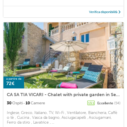
Verifica disponibilità
a partire da
72€
CA SA TIA VICARI - Chalet with private garden in Selva. Free WiFi
·
30
Ospiti
10
Camere
Eccellente
(54)
13,1
Inglese, Greco, Italiano, TV, Wi-Fi , Ventilatore, Biancheria, Caffè
o tè , Cucina , Vasca da bagno, Asciugacapelli , Asciugamani,
Ferro da stiro , Lavatrice , ...