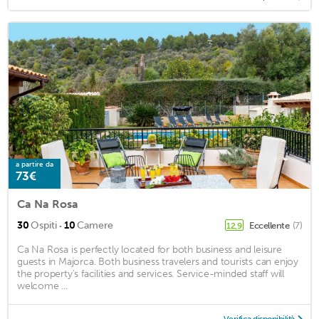
a partire da
73€
Ca Na Rosa
·
30
Ospiti
10
Camere
Eccellente
(7)
12,9
Ca Na Rosa is perfectly located for both business and leisure
guests in Majorca. Both business travelers and tourists can enjoy
the property's facilities and services. Service-minded staff will
welcome ...