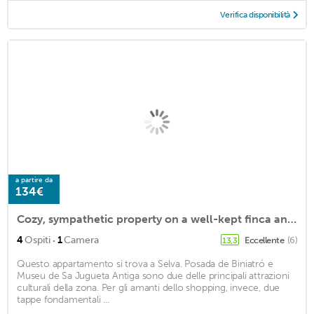
Verifica disponibilità
a partire da
134€
Cozy, sympathetic property on a well-kept finca and in an absolutely quiet location in the middle of
·
4
Ospiti
1
Camera
Eccellente
(6)
13,3
Questo appartamento si trova a Selva. Posada de Biniatró e
Museu de Sa Jugueta Antiga sono due delle principali attrazioni
culturali della zona. Per gli amanti dello shopping, invece, due
tappe fondamentali ...