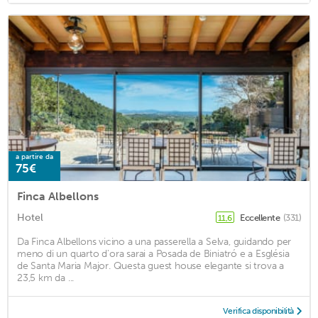
a partire da
75€
Finca Albellons
Hotel
Eccellente
(331)
11,6
Da Finca Albellons vicino a una passerella a Selva, guidando per
meno di un quarto d'ora sarai a Posada de Biniatró e a Església
de Santa Maria Major. Questa guest house elegante si trova a
23,5 km da ...
Verifica disponibilità