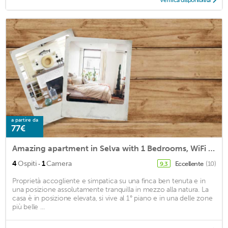
Verifica disponibilità
a partire da
77€
Amazing apartment in Selva with 1 Bedrooms, WiFi and Outdoor swimming pool
·
4
Ospiti
1
Camera
Eccellente
(10)
9,3
Proprietà accogliente e simpatica su una finca ben tenuta e in
una posizione assolutamente tranquilla in mezzo alla natura. La
casa è in posizione elevata, si vive al 1° piano e in una delle zone
più belle ...