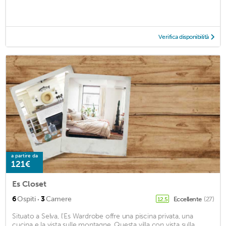
Verifica disponibilità
a partire da
121€
Es Closet
·
6
Ospiti
3
Camere
Eccellente
(27)
12,5
Situato a Selva, l'Es Wardrobe offre una piscina privata, una
cucina e la vista sulle montagne. Questa villa con vista sulla