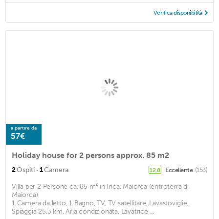
Verifica disponibilità
a partire da
57€
Holiday house for 2 persons approx. 85 m2
·
2
Ospiti
1
Camera
Eccellente
(153)
12,8
Villa per 2 Persone ca. 85 m² in Inca, Maiorca (entroterra di
Maiorca)
1 Camera da letto, 1 Bagno, TV, TV satellitare, Lavastoviglie,
Spiaggia 25,3 km, Aria condizionata, Lavatrice ...