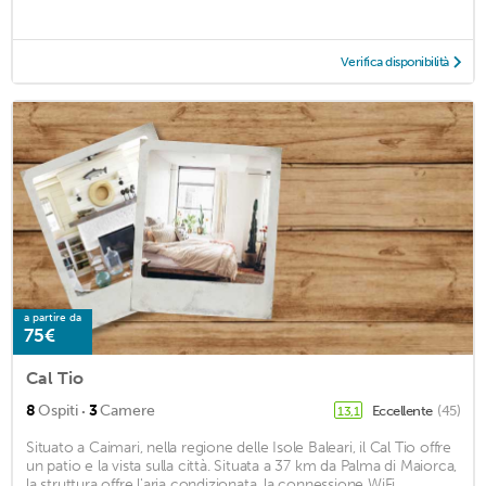
Verifica disponibilità
a partire da
75€
Cal Tio
·
8
Ospiti
3
Camere
Eccellente
(45)
13,1
Situato a Caimari, nella regione delle Isole Baleari, il Cal Tio offre
un patio e la vista sulla città. Situata a 37 km da Palma di Maiorca,
la struttura offre l'aria condizionata, la connessione WiFi ...