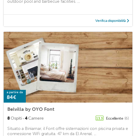
outdoor pool and barbecue facilities. ...
Verifica disponibilità
a partire da
84€
Belvilla by OYO Font
·
8
Ospiti
4
Camere
Eccellente
(6)
13,3
Situato a Biniamar, il Font offre sistemazioni con piscina privata e
connessione WiFi gratuita. 47 km da El Arenal. ...