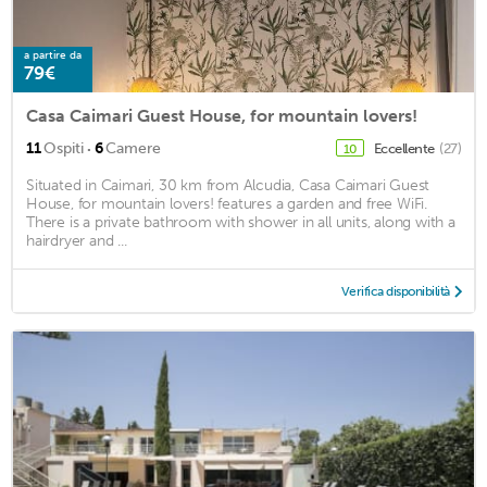
a partire da
79€
Casa Caimari Guest House, for mountain lovers!
·
11
Ospiti
6
Camere
Eccellente
(27)
10
Situated in Caimari, 30 km from Alcudia, Casa Caimari Guest
House, for mountain lovers! features a garden and free WiFi.
There is a private bathroom with shower in all units, along with a
hairdryer and ...
Verifica disponibilità