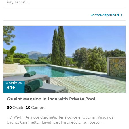
bagno con ...
Verifica disponibilità
a partire da
84€
Quaint Mansion in Inca with Private Pool
·
30
Ospiti
10
Camere
TV, Wi-Fi , Aria condizionata, Termosifone, Cucina , Vasca da
bagno, Caminetto , Lavatrice , Parcheggio [sul posto], ...