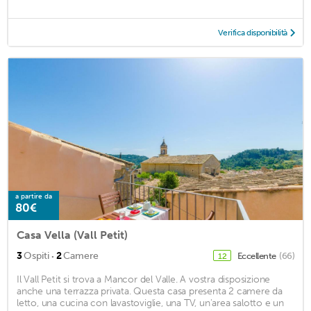
Verifica disponibilità
a partire da
80€
Casa Vella (Vall Petit)
·
3
Ospiti
2
Camere
Eccellente
(66)
12
Il Vall Petit si trova a Mancor del Valle. A vostra disposizione
anche una terrazza privata. Questa casa presenta 2 camere da
letto, una cucina con lavastoviglie, una TV, un'area salotto e un