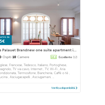
artire da
5€
Es Palauet Brandnew one suite apartment in Ibiza center
0
Ospiti
10
Camere
Eccellente
(12)
10,1
nglese, Francese, Tedesco, Italiano, Portoghese,
pagnolo, TV via cavo, Internet , TV, Wi-Fi , Aria
ondizionata, Termosifone, Biancheria, Caffè o tè ,
ucina , Asciugacapelli , Asciugamani, ...
Verifica disponibilità