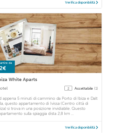
Verifica disponibilità
artire da
2€
biza White Aparts
otel
Accettabile
(1)
2
d appena 5 minuti di cammino da Porto di Ibiza e Dalt
ila, questo appartamento di Ivissa (Centro città di
biza) si trova in una posizione invidiabile. Questo
ppartamento sulla spiaggia dista 2,8 km ...
Verifica disponibilità