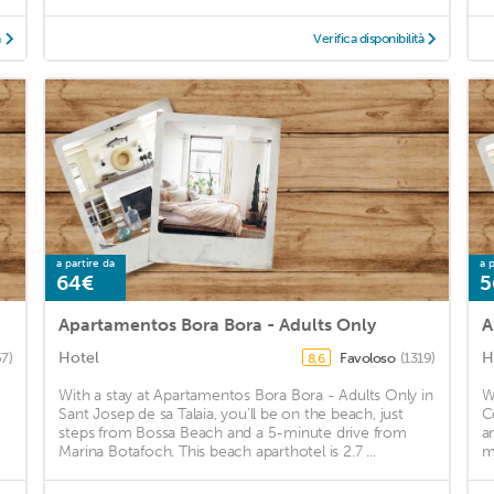
à
Verifica disponibilità
a partire da
a p
64€
5
Apartamentos Bora Bora - Adults Only
A
Hotel
H
67)
Favoloso
(1319)
8,6
With a stay at Apartamentos Bora Bora - Adults Only in
W
Sant Josep de sa Talaia, you'll be on the beach, just
C
steps from Bossa Beach and a 5-minute drive from
a
Marina Botafoch. This beach aparthotel is 2.7 ...
m