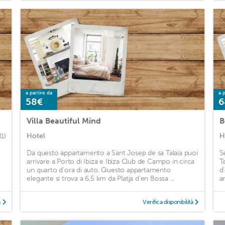
a partire da
a p
58€
6
Villa Beautiful Mind
B
Hotel
H
(1)
Da questo appartamento a Sant Josep de sa Talaia puoi
S
arrivare a Porto di Ibiza e Ibiza Club de Campo in circa
T
un quarto d'ora di auto. Questo appartamento
d
elegante si trova a 6,5 km da Platja d'en Bossa ...
an
à
Verifica disponibilità