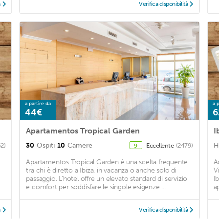
à
Verifica disponibilità
a partire da
a p
44€
6
Apartamentos Tropical Garden
I
30
Ospiti
10
Camere
H
62)
Eccellente
(2479)
9
Apartamentos Tropical Garden è una scelta frequente
A
tra chi è diretto a Ibiza, in vacanza o anche solo di
V
passaggio. L'hotel offre un elevato standard di servizio
I
e comfort per soddisfare le singole esigenze ...
a
à
Verifica disponibilità