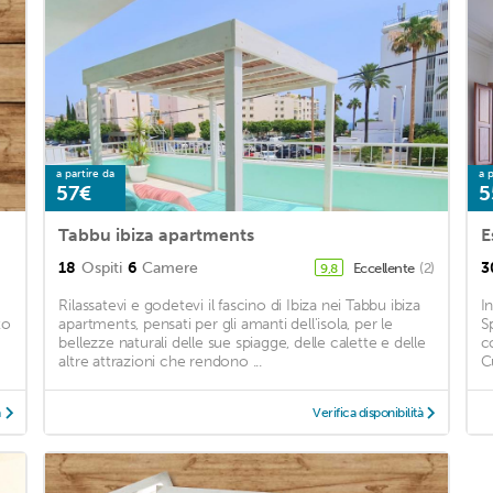
a partire da
a p
57€
5
Tabbu ibiza apartments
18
Ospiti
6
Camere
3
Eccellente
(2)
9,8
Rilassatevi e godetevi il fascino di Ibiza nei Tabbu ibiza
I
to
apartments, pensati per gli amanti dell'isola, per le
S
bellezze naturali delle sue spiagge, delle calette e delle
c
altre attrazioni che rendono ...
C
à
Verifica disponibilità