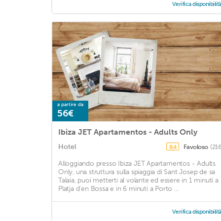
Verifica disponibilit
a partire da
56€
Ibiza JET Apartamentos - Adults Only
Hotel
Favoloso
(21
8,4
Alloggiando presso Ibiza JET Apartamentos - Adults
Only, una struttura sulla spiaggia di Sant Josep de sa
Talaia, puoi metterti al volante ed essere in 1 minuti a
Platja d'en Bossa e in 6 minuti a Porto ...
Verifica disponibilit