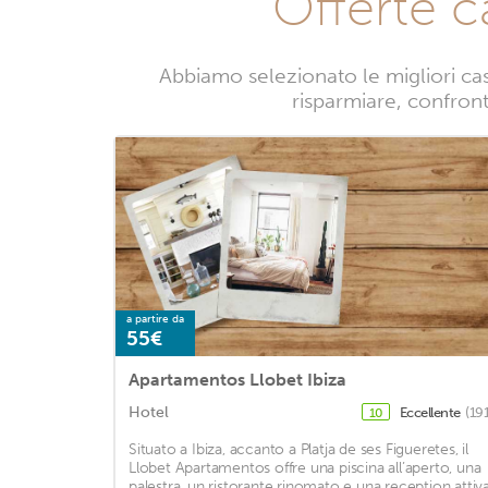
Offerte c
Abbiamo selezionato le migliori cas
risparmiare, confronta
a partire da
55€
Apartamentos Llobet Ibiza
Hotel
Eccellente
(19
10
Situato a Ibiza, accanto a Platja de ses Figueretes, il
Llobet Apartamentos offre una piscina all’aperto, una
palestra, un ristorante rinomato e una reception attiv