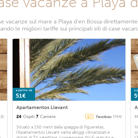
ase vacanze a Playa 
e vacanze sul mare a Playa d'en Bossa direttamente d
ndo le migliori tariffe sui principali siti di case vac
a partire da
a p
51€
5
Apartamentos Llevant
A
24
Ospiti
7
Camere
H
13)
Favoloso
(744)
8,7
Situato a 150 metri dalla spiaggia di Figueretas,
N
l'Apartamentos Llevant vanta alloggi climatizzati e
c
a
dotati di TV satellitare, connessione Wi-Fi gratuita e
Q