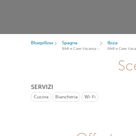
Bluepillow
Spagna
Ibiza
B&B e Case Vacanza
B&B e Case Vac
Sce
SERVIZI
Cucina
Biancheria
Wi-Fi