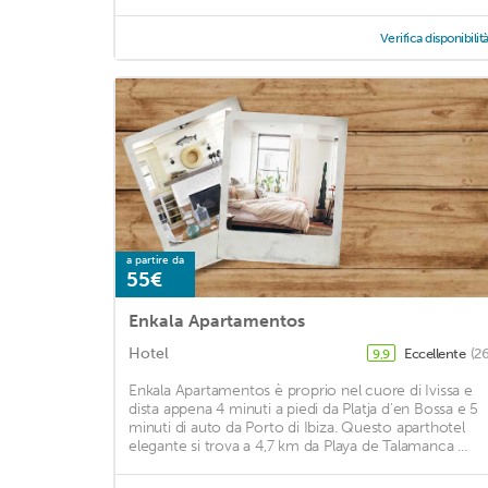
Verifica disponibilit
a partire da
55€
Enkala Apartamentos
Hotel
Eccellente
(2
9,9
Enkala Apartamentos è proprio nel cuore di Ivissa e
dista appena 4 minuti a piedi da Platja d'en Bossa e 5
minuti di auto da Porto di Ibiza. Questo aparthotel
elegante si trova a 4,7 km da Playa de Talamanca ...