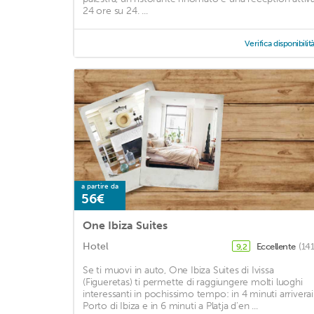
24 ore su 24. ...
Verifica disponibilit
a partire da
56€
One Ibiza Suites
Hotel
Eccellente
(14
9,2
Se ti muovi in auto, One Ibiza Suites di Ivissa
(Figueretas) ti permette di raggiungere molti luoghi
interessanti in pochissimo tempo: in 4 minuti arriverai
Porto di Ibiza e in 6 minuti a Platja d'en ...