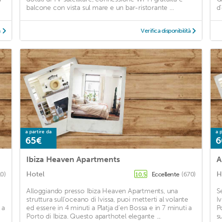
balcone con vista sul mare e un bar-ristorante ...
d
à
Verifica disponibilità
a partire da
a p
65€
6
Ibiza Heaven Apartments
A
Hotel
H
10)
Eccellente
(670)
10,5
Alloggiando presso Ibiza Heaven Apartments, una
S
struttura sull'oceano di Ivissa, puoi metterti al volante
I
 a
ed essere in 4 minuti a Platja d'en Bossa e in 7 minuti a
P
Porto di Ibiza. Questo aparthotel elegante ...
su