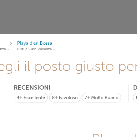
Playa d'en Bossa
anza
B&B e Case Vacanza
gli il posto giusto pe
RECENSIONI
D
9+
Eccellente
8+
Favoloso
7+
Molto Buono