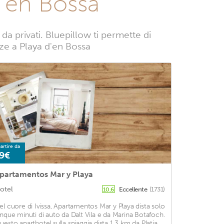
d'en Bossa
a privati. Bluepillow ti permette di
anze a Playa d'en Bossa
artire da
9€
partamentos Mar y Playa
otel
Eccellente
(1731)
10,6
el cuore di Ivissa, Apartamentos Mar y Playa dista solo
inque minuti di auto da Dalt Vila e da Marina Botafoch.
uesto aparthotel sulla spiaggia dista 1,3 km da Platja