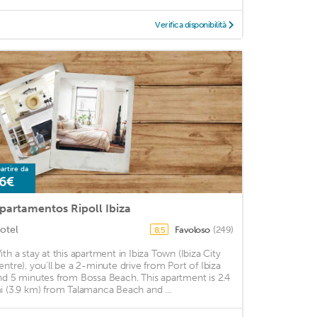
Verifica disponibilità
artire da
6€
partamentos Ripoll Ibiza
otel
Favoloso
(249)
8,5
ith a stay at this apartment in Ibiza Town (Ibiza City
entre), you'll be a 2-minute drive from Port of Ibiza
nd 5 minutes from Bossa Beach. This apartment is 2.4
i (3.9 km) from Talamanca Beach and ...