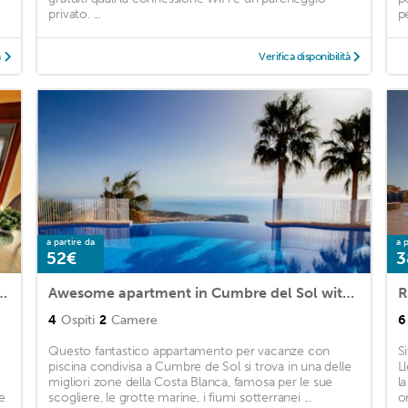
privato. ...
p
à
Verifica disponibilità
a partire da
a p
52€
3
 Moraira with WiFi and 2 Bedrooms
Awesome apartment in Cumbre del Sol with WiFi, Outdoor swimming pool and Swimming pool
R
4
Ospiti
2
Camere
6
Questo fantastico appartamento per vacanze con
S
piscina condivisa a Cumbre de Sol si trova in una delle
L
migliori zone della Costa Blanca, famosa per le sue
l
e
scogliere, le grotte marine, i fiumi sotterranei ...
o