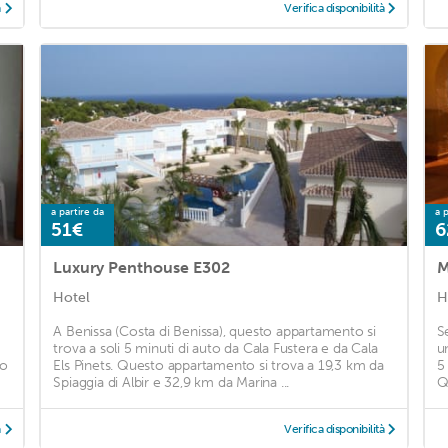
à
Verifica disponibilità
a partire da
a p
51€
6
Luxury Penthouse E302
M
Hotel
H
i
A Benissa (Costa di Benissa), questo appartamento si
S
trova a soli 5 minuti di auto da Cala Fustera e da Cala
u
to
Els Pinets. Questo appartamento si trova a 19,3 km da
5
Spiaggia di Albir e 32,9 km da Marina ...
Q
à
Verifica disponibilità