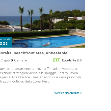
artire da
00€
oraira, beachfront area, unbeatable.
Ospiti
3
Camere
Eccellente
(21)
13,3
uesto appartamento si trova a Teulada e vanta una
osizione strategica vicino alla spiaggia. Teatro Jávea
layers e Altea Palace Theater sono due delle principali
trazioni culturali della zona. Per ...
Verifica disponibilità