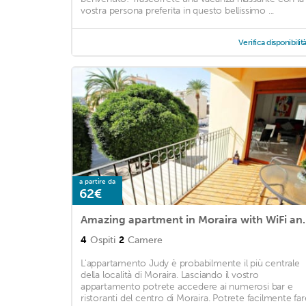
vostra persona preferita in questo bellissimo ...
Verifica disponibilit
a partire da
62€
Amazing apartment in
4
Ospiti
2
Camere
L'appartamento Judy è probabilmente il più centrale
della località di Moraira. Lasciando il vostro
appartamento potrete accedere ai numerosi bar e
ristoranti del centro di Moraira. Potrete facilmente far