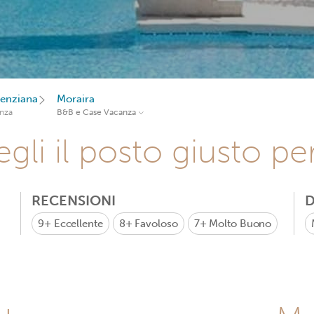
enziana
Moraira
nza
B&B e Case Vacanza
gli il posto giusto pe
RECENSIONI
D
9+
Eccellente
8+
Favoloso
7+
Molto Buono