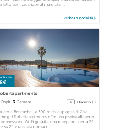
erfetto per i vacanzieri al mare che ...
Verifica disponibilità
artire da
8€
obertapartments
Ospiti
3
Camere
Discreto
(1)
6
ituato a Benitachell, a 300 m dalla spiaggia di Cala
lebeig, il Robertapartments offre una piscina all'aperto,
a connessione Wi-Fi gratuita, una reception aperta 24
re su 24 e una sala comune. ...