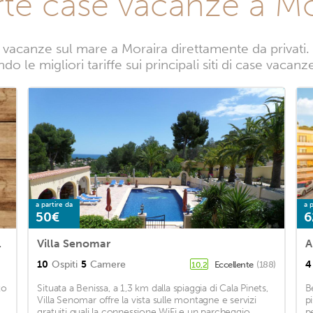
rte case vacanze a Mo
vacanze sul mare a Moraira direttamente da privati. 
o le migliori tariffe sui principali siti di case vacan
a partire da
a p
50€
6
d Swimming pool
Villa Senomar
10
Ospiti
5
Camere
4
Eccellente
(188)
10,2
to
Situata a Benissa, a 1,3 km dalla spiaggia di Cala Pinets,
B
Villa Senomar offre la vista sulle montagne e servizi
p
gratuiti quali la connessione WiFi e un parcheggio
p