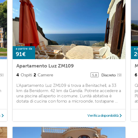
a partire da
a p
91€
2
Apartamento Luz ZM109
M
4
Ospiti
2
Camere
6
(9)
Discreto
(9)
5,8
L'Apartamento Luz ZM109 si trova a Benitachell, a 33
Q
n
km da Benidorm. 42 km da Gandía. Potrete accedere a
p
una piscina all'aperto in comune. L'unità abitativa è
P
dotata di cucina con forno a microonde, tostapane ...
at
à
Verifica disponibilità