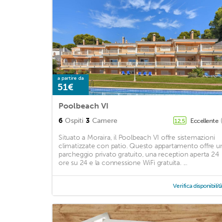
a partire da
51€
Poolbeach VI
6
Ospiti
3
Camere
Eccellente
12,5
Situato a Moraira, il Poolbeach VI offre sistemazioni
climatizzate con patio. Questo appartamento offre u
parcheggio privato gratuito, una reception aperta 24
ore su 24 e la connessione WiFi gratuita. ...
Verifica disponibilit