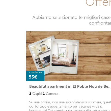
Offe
Abbiamo selezionato le migliori case 
confrontand
a partire da
53€
Beautiful apartment in El Poble Nou de Benita with Outdoor swimming pool, WiFi an
2
Ospiti
1
Camera
Su una collina, con una splendida vista sul mare, ques
confortevole appartamento per vacanze vi dà il
benvenuto! Trascorrete una vacanza rilassante con la