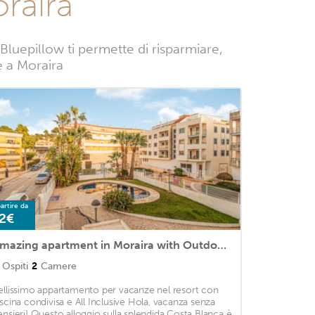
raira
Bluepillow ti permette di risparmiare,
ze a Moraira
artire da
2€
Amazing apartment in Moraira with Outdoor swimming pool, WiFi and 2 Bedrooms
Ospiti
2
Camere
ellissimo appartamento per vacanze nel resort con
iscina condivisa e All Inclusive Hola, vacanza senza
ensieri! Questo alloggio sulla splendida Costa Blanca è