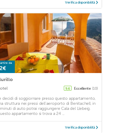
Verifica disponibilità
artire da
2€
urillo
otel
Eccellente
(10)
9,6
e decidi di soggiornare presso questo appartamento,
na struttura nei pressi dell'aeroporto di Benitachell, in
 minuti di auto potrai raggiungere Cala del Llebeig.
uesto appartamento si trova a 24 ...
Verifica disponibilità