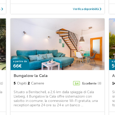
à
Verifica disponibilità
a partire da
a p
66€
5
Bungalow la Cala
A
5
Ospiti
2
Camere
1
61)
Eccellente
(8)
9,4
la
Situato a Benitachell, a 2,6 km dalla spiaggia di Cala
S
Llebeig, il Bungalow la Cala offre sistemazioni con
s
salotto in comune, la connessione Wi-Fi gratuita, una
s
reception aperta 24 ore su 24 e un banco ...
f