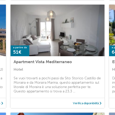
a partire da
a p
51€
6
Apartment Vista Mediterraneo
E
Hotel
H
12)
 a
Se vuoi trovarti a pochi passi da Sito Storico Castillo de
D
Moraira e da Moraira Marina, questo appartamento sul
i
to
litorale di Moraira è una soluzione perfetta per te.
i
Questo appartamento si trova a 23,3 ...
pu
à
Verifica disponibilità