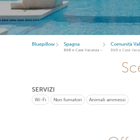
Bluepillow
Spagna
Comunità Val
B&B e Case Vacanza
B&B e Case Vaca
Sce
SERVIZI
Wi-Fi
Non fumatori
Animali ammessi