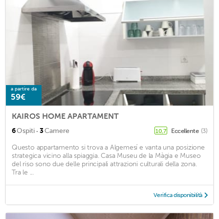
a partire da
59€
KAIROS HOME APARTAMENT
·
6
Ospiti
3
Camere
Eccellente
(3)
10,7
Questo appartamento si trova a Algemesí e vanta una posizione
strategica vicino alla spiaggia. Casa Museu de la Màgia e Museo
del riso sono due delle principali attrazioni culturali della zona.
Tra le ...
Verifica disponibilità