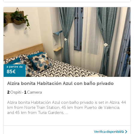
a partire da
85€
Alzira bonita Habitación Azul con baño privado
·
2
Ospiti
1
Camera
Alzira bonita Habitación Azul con baño privado is set in Alzira, 44
km from Norte Train Station, 45 km from Puerto de Valencia,
and 45 km from Turia Gardens. ...
Verifica disponibilità