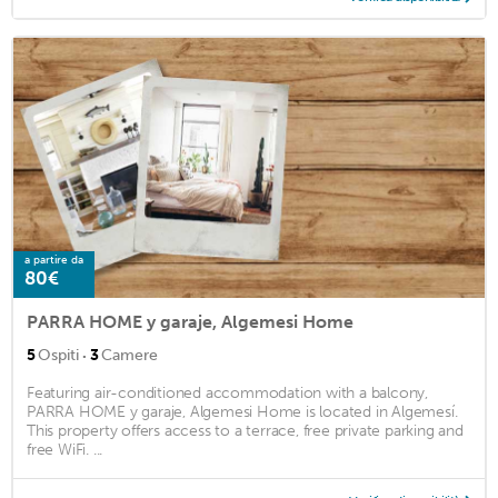
a partire da
80€
PARRA HOME y garaje, Algemesi Home
·
5
Ospiti
3
Camere
Featuring air-conditioned accommodation with a balcony,
PARRA HOME y garaje, Algemesi Home is located in Algemesí.
This property offers access to a terrace, free private parking and
free WiFi. ...