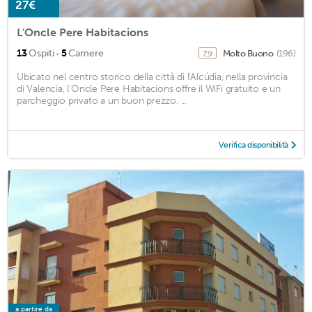
27€
L'Oncle Pere Habitacions
·
13
Ospiti
5
Camere
Molto Buono
(196)
7,9
Ubicato nel centro storico della città di l'Alcúdia, nella provincia
di Valencia, l'Oncle Pere Habitacions offre il WiFi gratuito e un
parcheggio privato a un buon prezzo. ...
Verifica disponibilità
a partire da