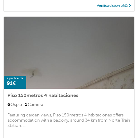
Verifica disponibilità
a partire da
91€
Piso 150metros 4 habitaciones
·
6
Ospiti
1
Camera
Featuring garden views, Piso 150metros 4 habitaciones offers
accommodation with a balcony, around 34 km from Norte Train
Station. ...