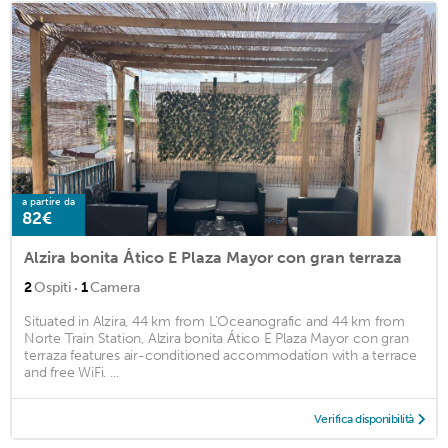
a partire da
82€
Alzira bonita Ático E Plaza Mayor con gran terraza
·
2
Ospiti
1
Camera
Situated in Alzira, 44 km from L'Oceanografic and 44 km from
Norte Train Station, Alzira bonita Ático E Plaza Mayor con gran
terraza features air-conditioned accommodation with a terrace
and free WiFi. ...
Verifica disponibilità