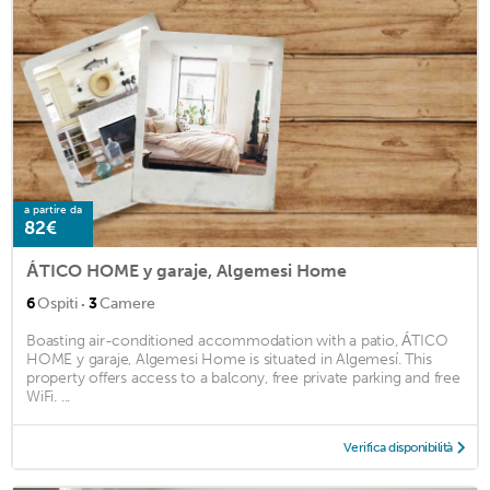
a partire da
82€
ÁTICO HOME y garaje, Algemesi Home
·
6
Ospiti
3
Camere
Boasting air-conditioned accommodation with a patio, ÁTICO
HOME y garaje, Algemesi Home is situated in Algemesí. This
property offers access to a balcony, free private parking and free
WiFi. ...
Verifica disponibilità