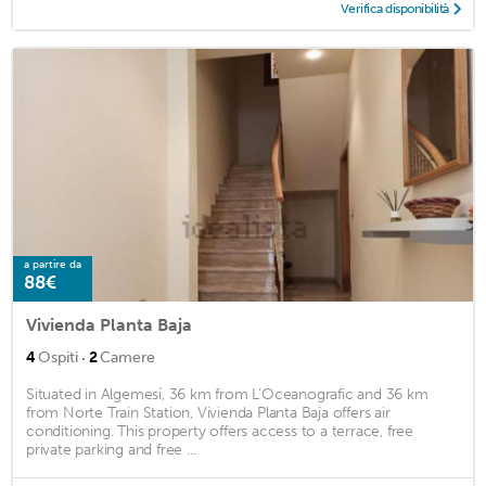
Verifica disponibilità
a partire da
88€
Vivienda Planta Baja
·
4
Ospiti
2
Camere
Situated in Algemesí, 36 km from L'Oceanografic and 36 km
from Norte Train Station, Vivienda Planta Baja offers air
conditioning. This property offers access to a terrace, free
private parking and free ...