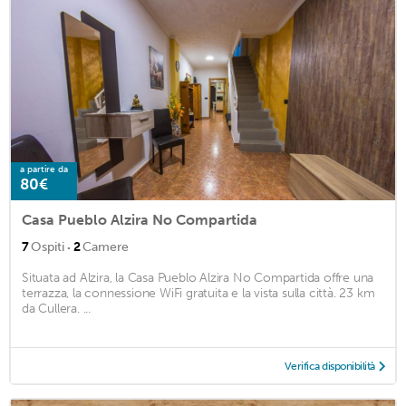
a partire da
80€
Casa Pueblo Alzira No Compartida
·
7
Ospiti
2
Camere
Situata ad Alzira, la Casa Pueblo Alzira No Compartida offre una
terrazza, la connessione WiFi gratuita e la vista sulla città. 23 km
da Cullera. ...
Verifica disponibilità