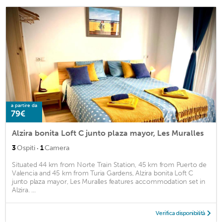
a partire da
79€
Alzira bonita Loft C junto plaza mayor, Les Muralles
·
3
Ospiti
1
Camera
Situated 44 km from Norte Train Station, 45 km from Puerto de
Valencia and 45 km from Turia Gardens, Alzira bonita Loft C
junto plaza mayor, Les Muralles features accommodation set in
Alzira. ...
Verifica disponibilità