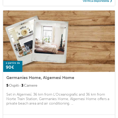
Verifica disponibilità
a partire da
90€
Germanies Home, Algemesi Home
·
5
Ospiti
3
Camere
Set in Algemesí, 36 km from L'Oceanografic and 36 km from
Norte Train Station, Germanies Home, Algemesi Home offers a
private beach area and air conditioning. ...