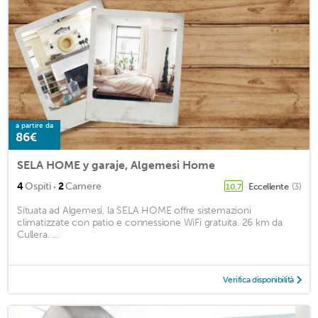
a partire da
86€
SELA HOME y garaje, Algemesi Home
·
4
Ospiti
2
Camere
Eccellente
(3)
10,7
Situata ad Algemesí, la SELA HOME offre sistemazioni
climatizzate con patio e connessione WiFi gratuita. 26 km da
Cullera. ...
Verifica disponibilità