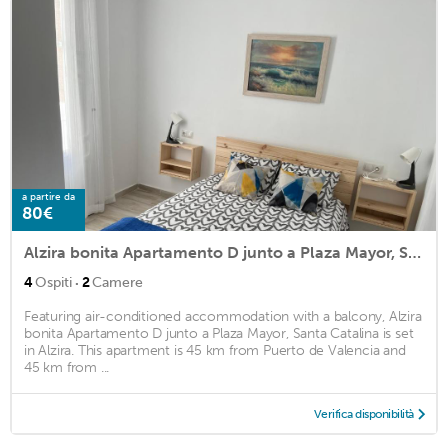
a partire da
80€
Alzira bonita Apartamento D junto a Plaza Mayor, Santa Catalina
·
4
Ospiti
2
Camere
Featuring air-conditioned accommodation with a balcony, Alzira
bonita Apartamento D junto a Plaza Mayor, Santa Catalina is set
in Alzira. This apartment is 45 km from Puerto de Valencia and
45 km from ...
Verifica disponibilità