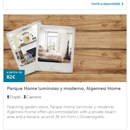
Verifica disponibilità
a partire da
82€
Parque Home luminoso y moderno, Algemesi Home
·
5
Ospiti
3
Camere
Featuring garden views, Parque Home luminoso y moderno,
Algemesi Home offers accommodation with a private beach
area and a terrace, around 36 km from L'Oceanografic. ...