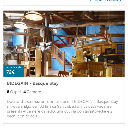
Verifica disponibilità
a partire da
72€
BIDEGAIN - Basque Stay
·
8
Ospiti
4
Camere
Dotato di sistemazioni con balcone, il BIDEGAIN - Basque Stay
si trova a Elgóibar. 33 km da San Sebastián. La casa vacanze
presenta 4 camere da letto, una cucina con lavastoviglie e 2
bagni con doccia. ...