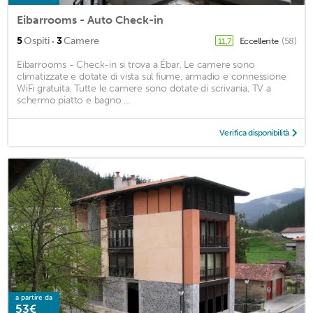
Eibarrooms - Auto Check-in
·
5
Ospiti
3
Camere
Eccellente
(58)
11,7
Eibarrooms - Check-in si trova a Ébar. Le camere sono
climatizzate e dotate di vista sul fiume, armadio e connessione
WiFi gratuita. Tutte le camere sono dotate di scrivania, TV a
schermo piatto e bagno ...
Verifica disponibilità
a partire da
53€