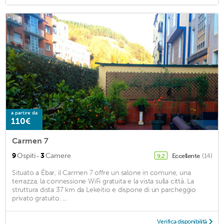
a partire da
110€
Carmen 7
·
9
Ospiti
3
Camere
Eccellente
(14)
9,2
Situato a Ébar, il Carmen 7 offre un salone in comune, una
terrazza, la connessione WiFi gratuita e la vista sulla città. La
struttura dista 37 km da Lekeitio e dispone di un parcheggio
privato gratuito. ...
Verifica disponibilità