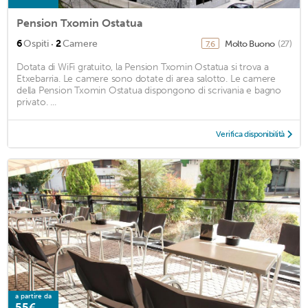
Pension Txomin Ostatua
·
6
Ospiti
2
Camere
Molto Buono
(27)
7,6
Dotata di WiFi gratuito, la Pension Txomin Ostatua si trova a
Etxebarria. Le camere sono dotate di area salotto. Le camere
della Pension Txomin Ostatua dispongono di scrivania e bagno
privato. ...
Verifica disponibilità
a partire da
55€