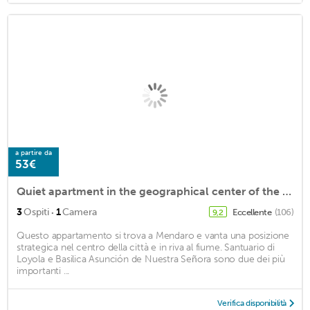
a partire da
53€
Quiet apartment in the geographical center of the Basque Country
·
3
Ospiti
1
Camera
Eccellente
(106)
9,2
Questo appartamento si trova a Mendaro e vanta una posizione
strategica nel centro della città e in riva al fiume. Santuario di
Loyola e Basilica Asunción de Nuestra Señora sono due dei più
importanti ...
Verifica disponibilità