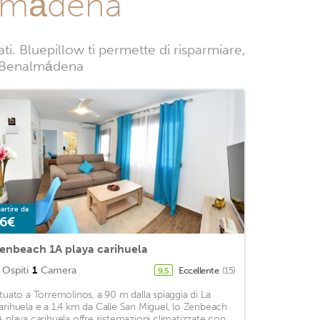
almádena
. Bluepillow ti permette di risparmiare,
e a Benalmádena
artire da
6€
enbeach 1A playa carihuela
Ospiti
1
Camera
Eccellente
(15)
9,5
ituato a Torremolinos, a 90 m dalla spiaggia di La
arihuela e a 1,4 km da Calle San Miguel, lo Zenbeach
A playa carihuela offre sistemazioni climatizzate con