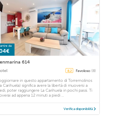
artire da
04€
enmarina 614
otel
Favoloso
(8)
8,2
oggiornare in questo appartamento di Torremolinos
La Carihuela) significa avere la libertà di muoversi a
iedi, poter raggiungere La Carihuela in pochi passi. Ti
roverai ad appena 12 minuti a piedi ...
Verifica disponibilità