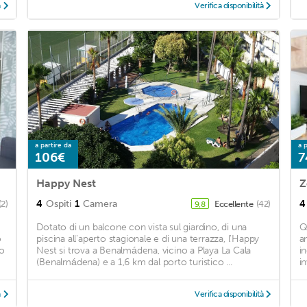
à
Verifica disponibilità
a partire da
a p
106€
7
Happy Nest
Z
4
Ospiti
1
Camera
4
(2)
Eccellente
(42)
9,8
Dotato di un balcone con vista sul giardino, di una
Q
o
piscina all'aperto stagionale e di una terrazza, l'Happy
a
to
Nest si trova a Benalmádena, vicino a Playa La Cala
i
(Benalmádena) e a 1,6 km dal porto turistico ...
i
à
Verifica disponibilità