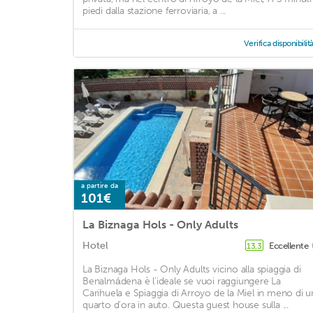
piedi dalla stazione ferroviaria, a ...
Verifica disponibilit
a partire da
101€
La Biznaga Hols - Only Adults
Hotel
Eccellente
13,3
La Biznaga Hols - Only Adults vicino alla spiaggia di
Benalmádena è l'ideale se vuoi raggiungere La
Carihuela e Spiaggia di Arroyo de la Miel in meno di u
quarto d'ora in auto. Questa guest house sulla ...