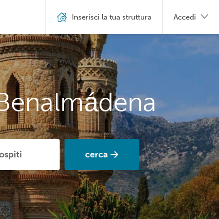
Inserisci la tua struttura
Accedi
a Benalmádena
cerca