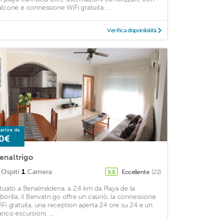
alcone e connessione WiFi gratuita. ...
Verifica disponibilità
artire da
0€
enaltrigo
Ospiti
1
Camera
Eccellente
(22)
9,8
ituato a Benalmádena, a 2,4 km da Playa de la
iborilla, il Benvatn go offre un casinò, la connessione
iFi gratuita, una reception aperta 24 ore su 24 e un
anco escursioni. ...