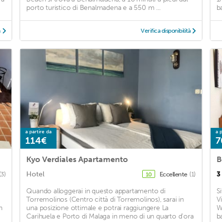
porto turistico di Benalmadena e a 550 m ...
b
à
Verifica disponibilità
a partire da
a p
114€
7
Kyo Verdiales Apartamento
B
Hotel
3
(3)
Eccellente
(1)
10
Quando alloggerai in questo appartamento di
S
Torremolinos (Centro città di Torremolinos), sarai in
V
n
una posizione ottimale e potrai raggiungere La
W
Carihuela e Porto di Malaga in meno di un quarto d'ora
b