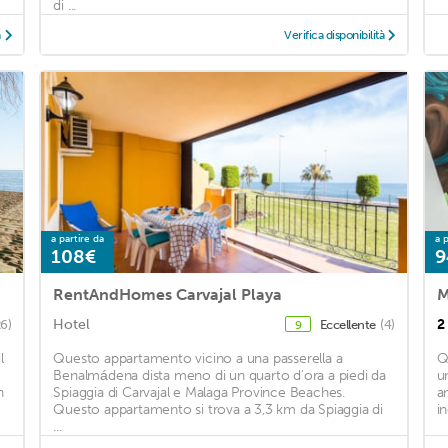
di ...
à
Verifica disponibilità
a partire da
a p
108€
9
RentAndHomes Carvajal Playa
M
Hotel
2
26)
Eccellente
(4)
9
l
Questo appartamento vicino a una passerella a
Q
Benalmádena dista meno di un quarto d'ora a piedi da
u
n
Spiaggia di Carvajal e Malaga Province Beaches.
a
Questo appartamento si trova a 3,3 km da Spiaggia di
i
...