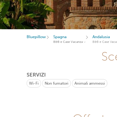
Bluepillow
Spagna
Andalusia
B&B e Case Vacanza
B&B e Case Vaca
Sce
SERVIZI
Wi-Fi
Non fumatori
Animali ammessi