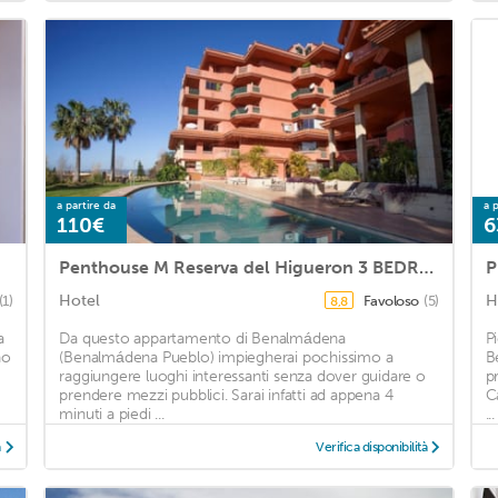
a partire da
a p
110€
6
Penthouse M Reserva del Higueron 3 BEDROOMS. TRANSFER to the Beach and Train station. JACUZZI. WIFI. 2 PARKING. 2 SWIMMING POOL
P
Hotel
H
(1)
Favoloso
(5)
8,8
a
Da questo appartamento di Benalmádena
P
no
(Benalmádena Pueblo) impiegherai pochissimo a
B
raggiungere luoghi interessanti senza dover guidare o
p
prendere mezzi pubblici. Sarai infatti ad appena 4
C
minuti a piedi ...
...
à
Verifica disponibilità