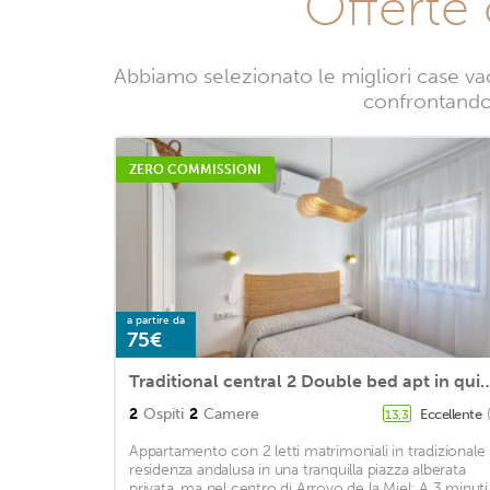
Offerte
Abbiamo selezionato le migliori case va
confrontando l
ZERO COMMISSIONI
a partire da
75€
Traditional central 2 Double bed apt
2
Ospiti
2
Camere
Eccellente
13,3
Appartamento con 2 letti matrimoniali in tradizionale
residenza andalusa in una tranquilla piazza alberata
privata, ma nel centro di Arroyo de la Miel; A 3 minuti