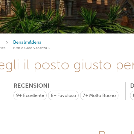
Benalmádena
nza
B&B e Case Vacanza
gli il posto giusto pe
RECENSIONI
D
9+
Eccellente
8+
Favoloso
7+
Molto Buono