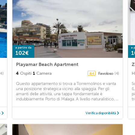
a partire da
a p
102€
1
Playamar Beach Apartment
Z
4
Ospiti
1
Camera
H
4)
Favoloso
(4)
8,4
Questo appartamento si trova a Torremolinos e vanta
S
una posizione strategica vicino alla spiaggia. Per gli
(
amanti delle attività, una tappa fondamentale è
p
indubbiamente Porto di Malaga. A livello naturalistico, ...
t
à
Verifica disponibilità