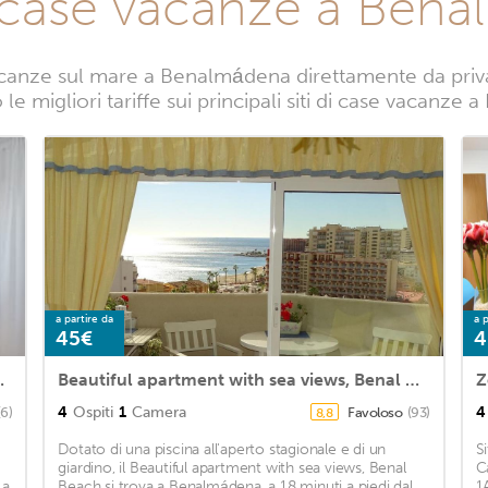
 case vacanze a Ben
canze sul mare a Benalmádena direttamente da privati
e migliori tariffe sui principali siti di case vacanz
a partire da
a p
45€
4
 in quiet square
Beautiful apartment with sea views, Benal Beach
Z
4
Ospiti
1
Camera
4
(6)
Favoloso
(93)
8,8
Dotato di una piscina all'aperto stagionale e di un
S
giardino, il Beautiful apartment with sea views, Benal
C
 a
Beach si trova a Benalmádena, a 18 minuti a piedi dal
1