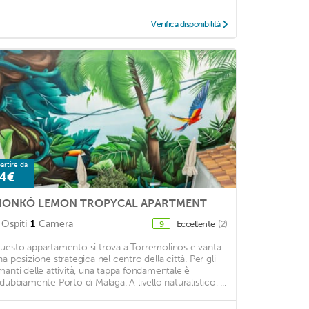
Verifica disponibilità
artire da
4€
ONKÓ LEMON TROPYCAL APARTMENT
Ospiti
1
Camera
Eccellente
(2)
9
uesto appartamento si trova a Torremolinos e vanta
na posizione strategica nel centro della città. Per gli
manti delle attività, una tappa fondamentale è
ndubbiamente Porto di Malaga. A livello naturalistico, ...