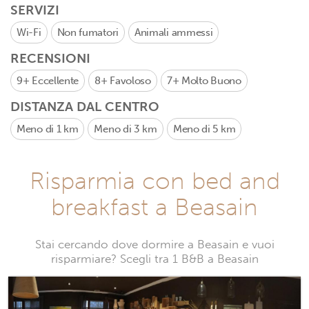
SERVIZI
Wi-Fi
Non fumatori
Animali ammessi
RECENSIONI
9+
Eccellente
8+
Favoloso
7+
Molto Buono
DISTANZA DAL CENTRO
Meno di 1 km
Meno di 3 km
Meno di 5 km
Risparmia con bed and
breakfast a Beasain
Stai cercando dove dormire a Beasain e vuoi
risparmiare? Scegli tra 1 B&B a Beasain