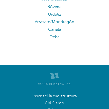
Bóveda
Urduliz
Arrasate/Mondragón
Canala
Deba
©2020 Bluepillow, Inc.
Inserisci la tua struttura
Chi Siamo