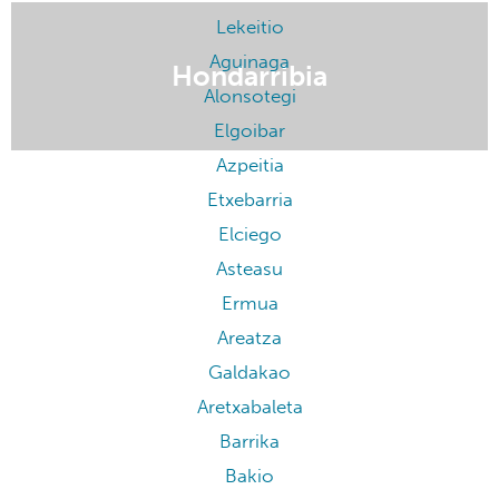
Lekeitio
Aguinaga
Hondarribia
Alonsotegi
Elgoibar
Azpeitia
Etxebarria
Elciego
Asteasu
Ermua
Areatza
Galdakao
Aretxabaleta
Barrika
Bakio