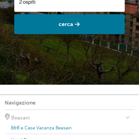
cerca
Navigazione
Beasain
B&B e Case Vacanza Beasain