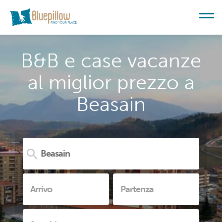
B&B e case vacanze
al miglior prezzo a
Beasain