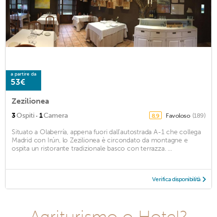
a partire da
53€
Zezilionea
·
3
Ospiti
1
Camera
Favoloso
(189)
8,9
Situato a Olaberría, appena fuori dall'autostrada A-1 che collega
Madrid con Irún, lo Zezilionea è circondato da montagne e
ospita un ristorante tradizionale basco con terrazza. ...
Verifica disponibilità
Agriturismo o Hotel?