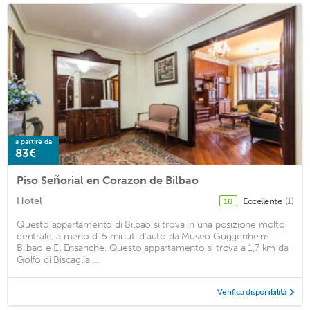
a partire da
83€
Piso Señorial en Corazon de Bilbao
Hotel
Eccellente
(1)
10
Questo appartamento di Bilbao si trova in una posizione molto
centrale, a meno di 5 minuti d'auto da Museo Guggenheim
Bilbao e El Ensanche. Questo appartamento si trova a 1,7 km da
Golfo di Biscaglia ...
Verifica disponibilità