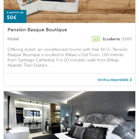
a partire da
50€
Pensión Basque Boutique
Hotel
Eccellente
(1595)
9,9
Offering stylish, air-conditioned rooms with free Wi-Fi, Pensión
Basque Boutique is located in Bilbao’s Old Town, 150 metres
from Santiago Cathedral. It is 10 minutes’ walk from Bilbao
Abando Train Station. ...
Verifica disponibilità