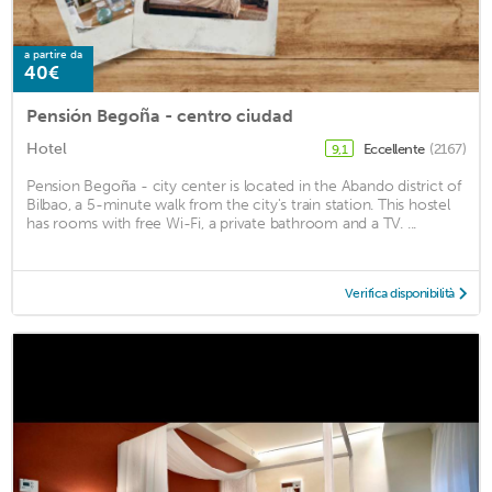
a partire da
40€
Pensión Begoña - centro ciudad
Hotel
Eccellente
(2167)
9,1
Pension Begoña - city center is located in the Abando district of
Bilbao, a 5-minute walk from the city's train station. This hostel
has rooms with free Wi-Fi, a private bathroom and a TV. ...
Verifica disponibilità