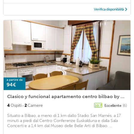
Verifica disponibilità
a partire da
94€
Clasico y funcional apartamento centro bilbao by urban hosts
·
4
Ospiti
2
Camere
Eccellente
(6)
10,7
Situato a Bilbao, a meno di 1 km dallo Stadio San Mamés, a 17
minuti a piedi dal Centro Conferenze Euskalduna e dalla Sala
Concerti e a 1,4 km dal Museo delle Belle Arti di Bilbao. ...