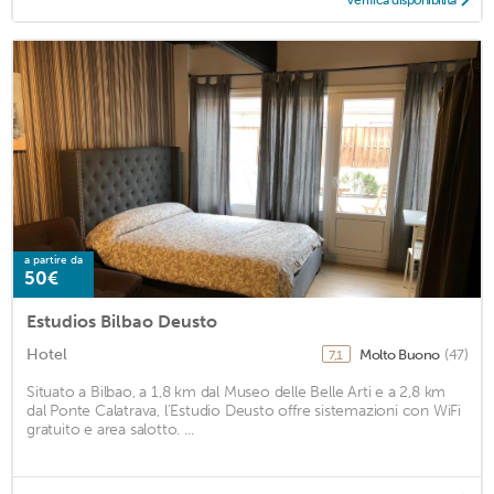
a partire da
50€
Estudios Bilbao Deusto
Hotel
Molto Buono
(47)
7,1
Situato a Bilbao, a 1,8 km dal Museo delle Belle Arti e a 2,8 km
dal Ponte Calatrava, l'Estudio Deusto offre sistemazioni con WiFi
gratuito e area salotto. ...