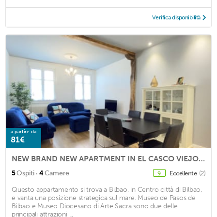
Verifica disponibilità
a partire da
81€
NEW BRAND NEW APARTMENT IN EL CASCO VIEJO: EBI-583
·
5
Ospiti
4
Camere
Eccellente
(2)
9
Questo appartamento si trova a Bilbao, in Centro città di Bilbao,
e vanta una posizione strategica sul mare. Museo de Pasos de
Bilbao e Museo Diocesano di Arte Sacra sono due delle
principali attrazioni ...