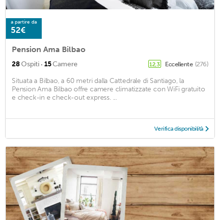
a partire da
52€
Pension Ama Bilbao
·
28
Ospiti
15
Camere
Eccellente
(276)
12,3
Situata a Bilbao, a 60 metri dalla Cattedrale di Santiago, la
Pension Ama Bilbao offre camere climatizzate con WiFi gratuito
e check-in e check-out express. ...
Verifica disponibilità