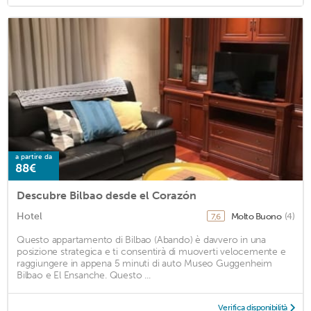
a partire da
88€
Descubre Bilbao desde el Corazón
Hotel
Molto Buono
(4)
7,6
Questo appartamento di Bilbao (Abando) è davvero in una
posizione strategica e ti consentirà di muoverti velocemente e
raggiungere in appena 5 minuti di auto Museo Guggenheim
Bilbao e El Ensanche. Questo ...
Verifica disponibilità