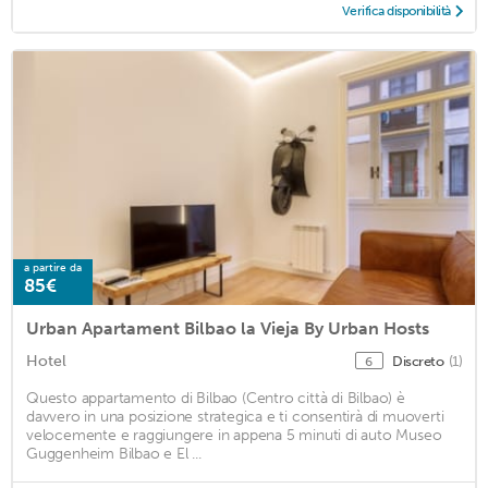
Verifica disponibilità
a partire da
85€
Urban Apartament Bilbao la Vieja By Urban Hosts
Hotel
Discreto
(1)
6
Questo appartamento di Bilbao (Centro città di Bilbao) è
davvero in una posizione strategica e ti consentirà di muoverti
velocemente e raggiungere in appena 5 minuti di auto Museo
Guggenheim Bilbao e El ...