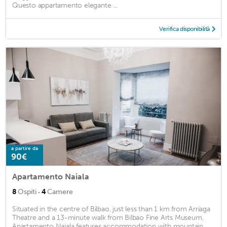
Questo appartamento elegante ...
Verifica disponibilità
a partire da
90€
Apartamento Naiala
·
8
Ospiti
4
Camere
Situated in the centre of Bilbao, just less than 1 km from Arriaga
Theatre and a 13-minute walk from Bilbao Fine Arts Museum,
Apartamento Naiala features accommodation with mountain