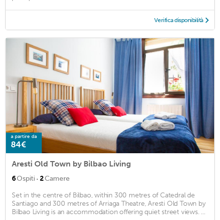
Verifica disponibilità
a partire da
84€
Aresti Old Town by Bilbao Living
·
6
Ospiti
2
Camere
Set in the centre of Bilbao, within 300 metres of Catedral de
Santiago and 300 metres of Arriaga Theatre, Aresti Old Town by
Bilbao Living is an accommodation offering quiet street views. ...