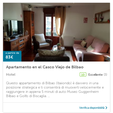
a partire da
83€
Apartamento en el Casco Viejo de Bilbao
Hotel
Eccellente
(3)
10
Questo appartamento di Bilbao (Ibaiondo) è davvero in una
posizione strategica e ti consentirà di muoverti velocemente e
raggiungere in appena 5 minuti di auto Museo Guggenheim
Bilbao e Golfo di Biscaglia. ...
Verifica disponibilità