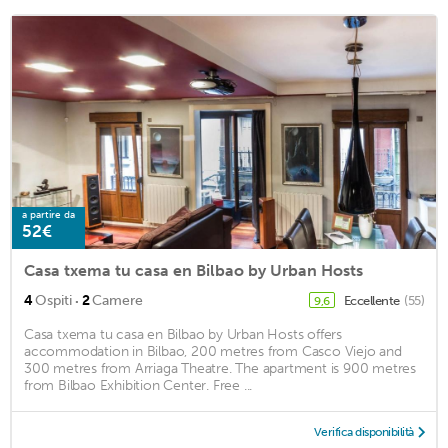
a partire da
52€
Casa txema tu casa en Bilbao by Urban Hosts
·
4
Ospiti
2
Camere
Eccellente
(55)
9,6
Casa txema tu casa en Bilbao by Urban Hosts offers
accommodation in Bilbao, 200 metres from Casco Viejo and
300 metres from Arriaga Theatre. The apartment is 900 metres
from Bilbao Exhibition Center. Free ...
Verifica disponibilità