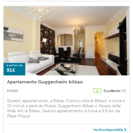
a partire da
91€
Apartamento Guggenheim bilbao
Hotel
Eccellente
(4)
9
Questo appartamento, a Bilbao (Centro città di Bilbao), si trova a
10 minuti a piedi da Museo Guggenheim Bilbao e Museo delle
Belle Arti di Bilbao. Questo appartamento si trova a 0,6 km da
Plaza Moyua ...
Verifica disponibilità