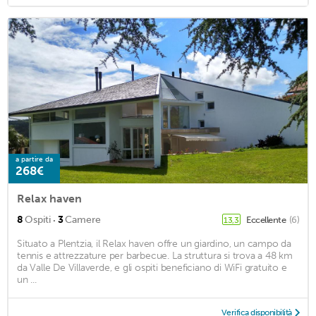
a partire da
268€
Relax haven
·
8
Ospiti
3
Camere
Eccellente
(6)
13,3
Situato a Plentzia, il Relax haven offre un giardino, un campo da
tennis e attrezzature per barbecue. La struttura si trova a 48 km
da Valle De Villaverde, e gli ospiti beneficiano di WiFi gratuito e
un ...
Verifica disponibilità