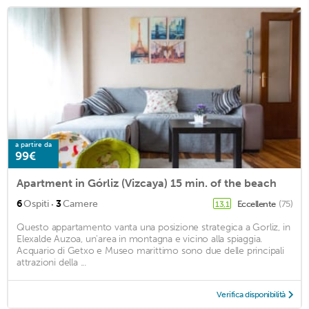
a partire da
99€
Apartment in Górliz (Vizcaya) 15 min. of the beach
·
6
Ospiti
3
Camere
Eccellente
(75)
13,1
Questo appartamento vanta una posizione strategica a Gorliz, in
Elexalde Auzoa, un'area in montagna e vicino alla spiaggia.
Acquario di Getxo e Museo marittimo sono due delle principali
attrazioni della ...
Verifica disponibilità