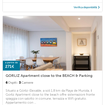
Verifica disponibilità
a partire da
271€
GORLIZ Apartment close to the BEACH & Parking
·
6
Ospiti
3
Camere
Situato a Górliz-Elexalde, a soli 1,8 km da Playa de Muriola, il
Gorliz Apartment close to the beach offre sistemazioni fronte
spiaggia con salotto in comune, terrazza e WiFi gratuito.
Appartamento con ...