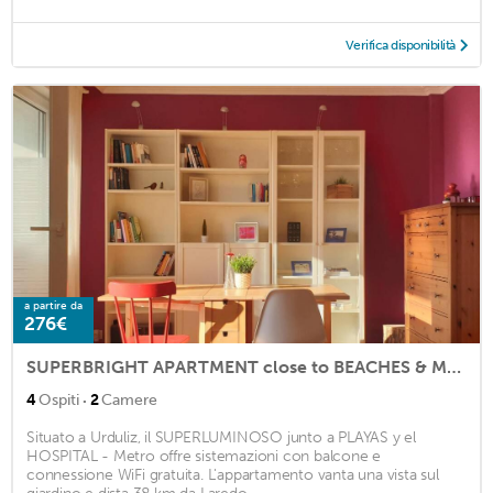
Verifica disponibilità
a partire da
276€
SUPERBRIGHT APARTMENT close to BEACHES & METRO
·
4
Ospiti
2
Camere
Situato a Urduliz, il SUPERLUMINOSO junto a PLAYAS y el
HOSPITAL - Metro offre sistemazioni con balcone e
connessione WiFi gratuita. L'appartamento vanta una vista sul