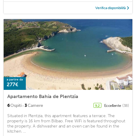
Verifica disponibilità
a partire da
277€
Apartamento Bahía de Plentzia
·
6
Ospiti
3
Camere
Eccellente
(38)
9,2
Situated in Plentzia, this apartment features a terrace. The
property is 16 km from Bilbao. Free WiFi is featured throughout
the property. A dishwasher and an oven can be found in the
kitchen. ...