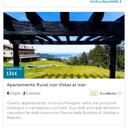
Verifica disponibilità
a partire da
131€
Apartamento Rural con Vistas al mar
·
6
Ospiti
2
Camere
Eccellente
(7)
9,2
Questo appartamento si trova a Mungia e vanta una posizione
strategica in campagna e sul mare. Due delle principali attrazioni
naturalistiche della zona sono Riserva della Biosfera di Urdaibai e
Bakioko ...