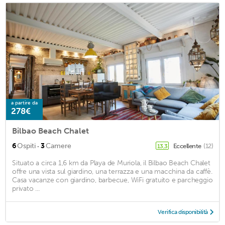
a partire da
278€
Bilbao Beach Chalet
·
6
Ospiti
3
Camere
Eccellente
(12)
13,3
Situato a circa 1,6 km da Playa de Muriola, il Bilbao Beach Chalet
offre una vista sul giardino, una terrazza e una macchina da caffè.
Casa vacanze con giardino, barbecue, WiFi gratuito e parcheggio
privato ...
Verifica disponibilità