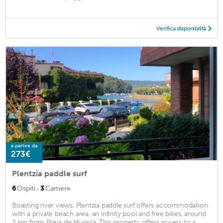
Verifica disponibilità
a partire da
273€
Plentzia paddle surf
·
6
Ospiti
3
Camere
Boasting river views, Plentzia paddle surf offers accommodation
with a private beach area, an infinity pool and free bikes, around
2 km from Playa de Muriola. This property offers access to a