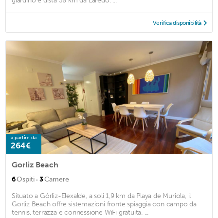
giardino e dista 38 km da Laredo. ...
Verifica disponibilità
a partire da
264€
Gorliz Beach
·
6
Ospiti
3
Camere
Situato a Górliz-Elexalde, a soli 1,9 km da Playa de Muriola, il
Gorliz Beach offre sistemazioni fronte spiaggia con campo da
tennis, terrazza e connessione WiFi gratuita. ...