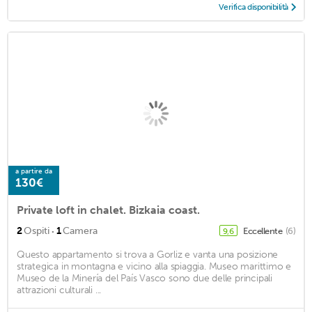
Verifica disponibilità
a partire da
130€
Private loft in chalet. Bizkaia coast.
·
2
Ospiti
1
Camera
Eccellente
(6)
9,6
Questo appartamento si trova a Gorliz e vanta una posizione
strategica in montagna e vicino alla spiaggia. Museo marittimo e
Museo de la Minería del País Vasco sono due delle principali
attrazioni culturali ...