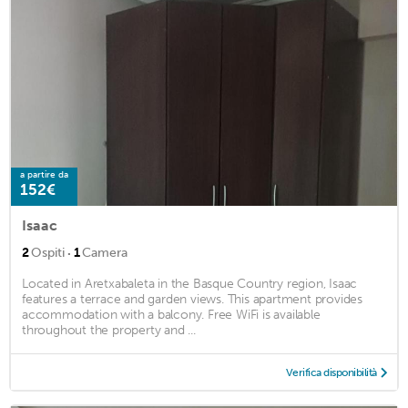
a partire da
152€
Isaac
·
2
Ospiti
1
Camera
Located in Aretxabaleta in the Basque Country region, Isaac
features a terrace and garden views. This apartment provides
accommodation with a balcony. Free WiFi is available
throughout the property and ...
Verifica disponibilità