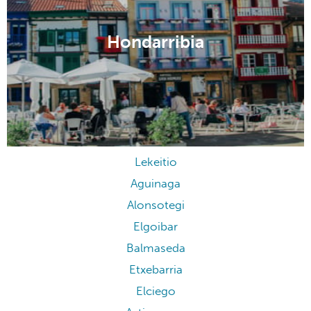
Hondarribia
Lekeitio
Aguinaga
Alonsotegi
Elgoibar
Balmaseda
Etxebarria
Elciego