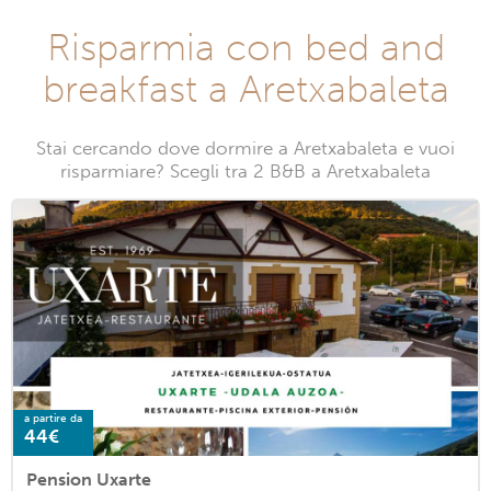
Risparmia con bed and
breakfast a Aretxabaleta
Stai cercando dove dormire a Aretxabaleta e vuoi
risparmiare? Scegli tra 2 B&B a Aretxabaleta
a partire da
44€
Pension Uxarte