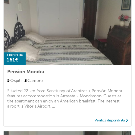
a partire da
161€
Pensión Mondra
·
5
Ospiti
3
Camere
Situated 22 km from Sanctuary of Arantzazu, Pensión Mondra
features accommodation in Arrasate - Mondragon. Guests at
the apartment can enjoy an American breakfast. The nearest
airport is Vitoria Airport, ...
Verifica disponibilità