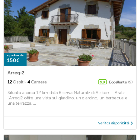
a partire da
150€
Arregi2
·
12
Ospiti
4
Camere
Eccellente
(9)
9,9
Situato a circa 12 km dalla Riserva Naturale di Aizkorri - Aratz,
l'Arregi2 offre una vista sul giardino, un giardino, un barbecue e
una terrazza. ...
Verifica disponibilità