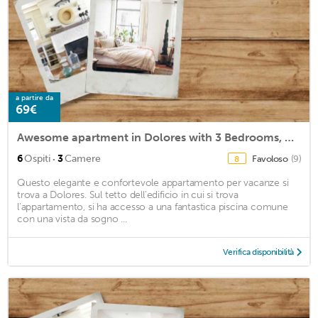
a partire da
69€
Awesome apartment in Dolores with 3 Bedrooms, WiFi and Outdoor swimming pool
·
6
Ospiti
3
Camere
Favoloso
(9)
8
Questo elegante e confortevole appartamento per vacanze si
trova a Dolores. Sul tetto dell'edificio in cui si trova
l'appartamento, si ha accesso a una fantastica piscina comune
con una vista da sogno ...
Verifica disponibilità