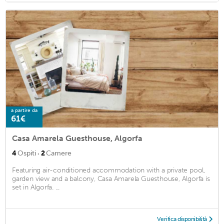
a partire da
61€
Casa Amarela Guesthouse, Algorfa
·
4
Ospiti
2
Camere
Featuring air-conditioned accommodation with a private pool,
garden view and a balcony, Casa Amarela Guesthouse, Algorfa is
set in Algorfa. ...
Verifica disponibilità