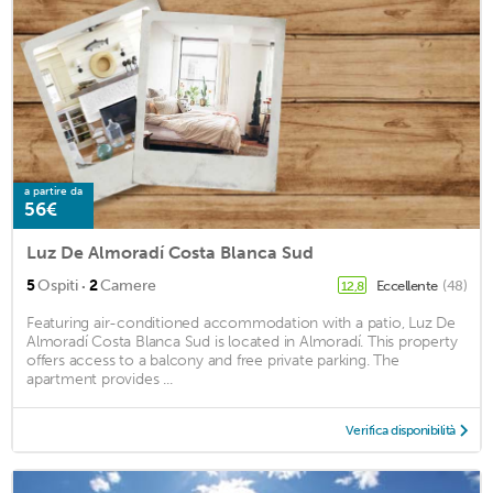
a partire da
56€
Luz De Almoradí Costa Blanca Sud
·
5
Ospiti
2
Camere
Eccellente
(48)
12,8
Featuring air-conditioned accommodation with a patio, Luz De
Almoradí Costa Blanca Sud is located in Almoradí. This property
offers access to a balcony and free private parking. The
apartment provides ...
Verifica disponibilità