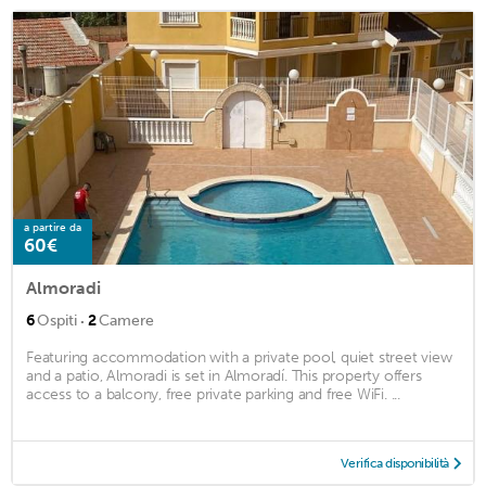
a partire da
60€
Almoradi
·
6
Ospiti
2
Camere
Featuring accommodation with a private pool, quiet street view
and a patio, Almoradi is set in Almoradí. This property offers
access to a balcony, free private parking and free WiFi. ...
Verifica disponibilità