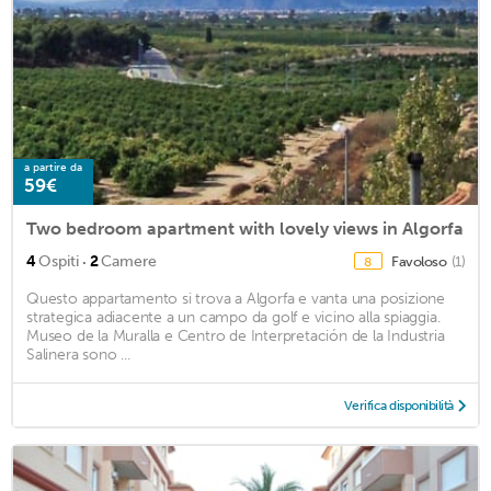
a partire da
59€
Two bedroom apartment with lovely views in Algorfa
·
4
Ospiti
2
Camere
Favoloso
(1)
8
Questo appartamento si trova a Algorfa e vanta una posizione
strategica adiacente a un campo da golf e vicino alla spiaggia.
Museo de la Muralla e Centro de Interpretación de la Industria
Salinera sono ...
Verifica disponibilità