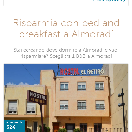
Risparmia con bed and
breakfast a Almoradí
Stai cercando dove dormire a Almoradí e vuoi
risparmiare? Scegli tra 1 B&B a Almoradí
a partire da
32€