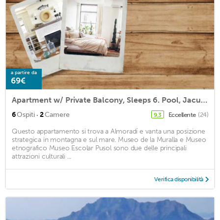
a partire da
69€
Apartment w/ Private Balcony, Sleeps 6. Pool, Jacuzzi, BBQ On Roof Terrace.
·
6
Ospiti
2
Camere
Eccellente
(24)
9,3
Questo appartamento si trova a Almoradí e vanta una posizione
strategica in montagna e sul mare. Museo de la Muralla e Museo
etnografico Museo Escolar Pusol sono due delle principali
attrazioni culturali ...
Verifica disponibilità