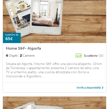
a partire da
65€
Home S&F- Algorfa
·
4
Ospiti
2
Camere
Eccellente
(15)
12,8
Situata ad Algorfa, l'Home S&F offre una piscina all'aperto. 19 km
da Torrevieja. L'appartamento presenta 2 camere da letto, una
TV a schermo piatto, una cucina attrezzata con forno a
microonde e frigorifero, ...
Verifica disponibilità