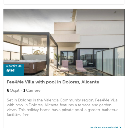
a partire da
69€
Fee4Me Villa with pool in Dolores, Alicante
·
6
Ospiti
3
Camere
Set in Dolores in the Valencia Community region, Fee4Me Villa
with pool in Dolores, Alicante features a terrace and garden
views. This holiday home has a private pool, a garden, barbecue
facilities, free ...
Verifica disponibilità