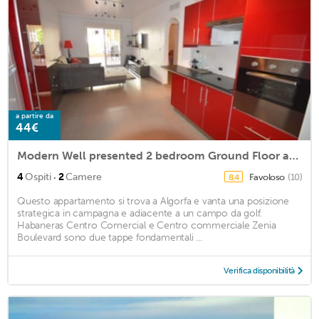
a partire da
44€
Modern Well presented 2 bedroom Ground Floor apartment in Algorfa Village.
·
4
Ospiti
2
Camere
Favoloso
(10)
8,4
Questo appartamento si trova a Algorfa e vanta una posizione
strategica in campagna e adiacente a un campo da golf.
Habaneras Centro Comercial e Centro commerciale Zenia
Boulevard sono due tappe fondamentali ...
Verifica disponibilità