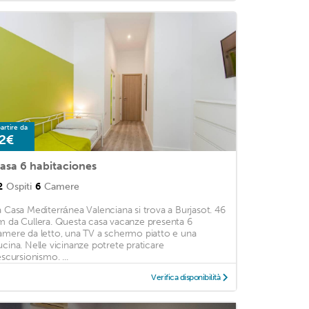
artire da
2€
asa 6 habitaciones
2
Ospiti
6
Camere
a Casa Mediterránea Valenciana si trova a Burjasot. 46
m da Cullera. Questa casa vacanze presenta 6
amere da letto, una TV a schermo piatto e una
ucina. Nelle vicinanze potrete praticare
escursionismo. ...
Verifica disponibilità