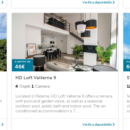
à
Verifica disponibilità
a partire da
a p
46€
6
HD Loft Valterna 9
S
4
Ospiti
1
Camera
1
Located in Paterna, HD Loft Valterna 9 offers a terrace
S
en
with pool and garden views, as well as a seasonal
l
outdoor pool, public bath and indoor pool. The air-
c
conditioned accommodation is 7. ...
c
à
Verifica disponibilità