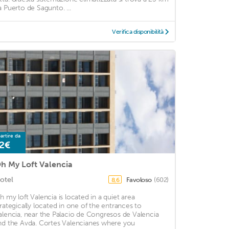
a Puerto de Sagunto. ...
Verifica disponibilità
artire da
2€
h My Loft Valencia
otel
Favoloso
(602)
8,6
h my loft Valencia is located in a quiet area
trategically located in one of the entrances to
alencia, near the Palacio de Congresos de Valencia
nd the Avda. Cortes Valencianes where you