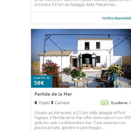
si trova a 3,4 km da Spiaggia della Malvarrosa ...
Verifica disponibilit
a partire da
58€
Partida de la Mar
8
Ospiti
3
Camere
Eccellente
(
13,3
Situato ad Almácera, a 2,1 km dalla spiaggia di Port
Saplaya, il Partida de la Mar offre sistemazioni con WiF
gratuito, aria condizionata e bar. Casa vacanze con
piscina privata, giardino e parcheggio ...