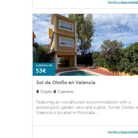
Verifica disponibilit
a partire da
53€
Sol de Otoño en Valencia
6
Ospiti
4
Camere
Featuring air-conditioned accommodation with a
private pool, garden view and a patio, Sol de Otoño 
Valencia is located in Moncada. ...
Verifica disponibilit