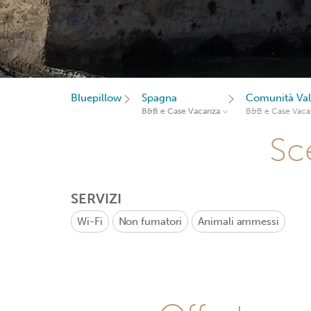
Bluepillow
Spagna
Comunità Val
B&B e Case Vacanza
B&B e Case Vaca
Sce
SERVIZI
Wi-Fi
Non fumatori
Animali ammessi