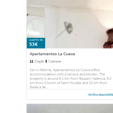
a partire da
53€
Apartamentos La Cueva
11
Ospiti
3
Camere
Set in Paterna, Apartamentos La Cueva offers
accommodation with a terrace and kitchen. The
property is around 6.1 km from Bioparc Valencia, 8.2
km from Church of Saint Nicolás and 10 km from
Basilica de ...
Verifica disponibilit