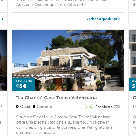
Acquario Oceanografico e Città delle ...
d
à
Verifica disponibilità
a partire da
a p
48€
5
"La Chacra" Casa Típica Valenciana
O
9
Ospiti
6
Camere
H
15)
Eccellente
(33)
12,5
Situata a Godella, la Chacra Casa Típica Valenciana
O
i
offre una piscina stagionale all'aperto, un salone in
s
comune, un giardino, la connessione WiFi gratuita e
V
una vista sulla piscina. ...
a