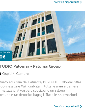
Verifica disponibilità
artire da
0€
TUDIO Palomar - PalomarGroup
2
Ospiti
4
Camere
ituato ad Alfara del Patriarca, lo STUDIO Palomar offre
a connessione WiFi gratuita in tutte le aree e camere
limatizzate. A vostra disposizione un salone in
omune e un deposito bagagli. Tutte le sistemazioni ...
Verifica disponibilità