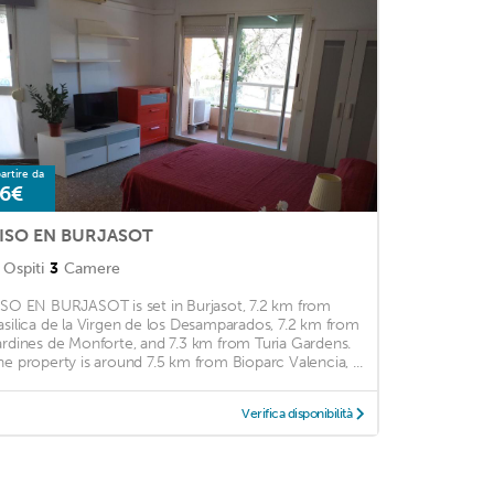
artire da
6€
ISO EN BURJASOT
Ospiti
3
Camere
ISO EN BURJASOT is set in Burjasot, 7.2 km from
asilica de la Virgen de los Desamparados, 7.2 km from
ardines de Monforte, and 7.3 km from Turia Gardens.
he property is around 7.5 km from Bioparc Valencia, ...
Verifica disponibilità