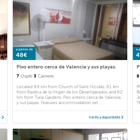
a partire da
a p
48€
4
Piso entero cerca de Valencia y sus playas.
P
7
Ospiti
3
Camere
8
Located 8.9 km from Church of Saint Nicolás, 9.1 km
P
from Basilica de la Virgen de los Desamparados and 9.2
B
km from Turia Gardens, Piso entero cerca de Valencia
J
y sus playas. Features accommodation set ...
T
à
Verifica disponibilità