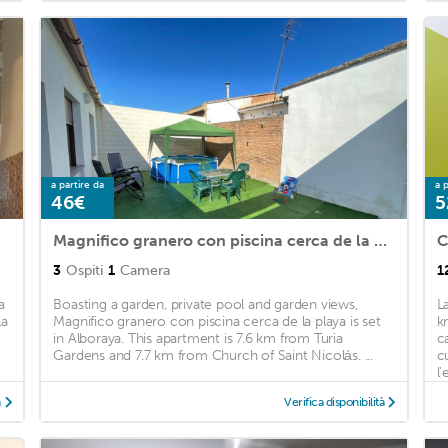
a partire da
a p
46€
5
Magnifico granero con piscina cerca de la playa
C
3
Ospiti
1
Camera
1
a
Boasting a garden, private pool and garden views,
L
la
Magnifico granero con piscina cerca de la playa is set
k
in Alboraya. This apartment is 7.6 km from Turia
c
Gardens and 7.7 km from Church of Saint Nicolás. ...
c
l'
à
Verifica disponibilità