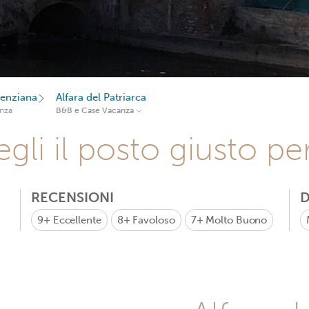
enziana
Alfara del Patriarca
nza
B&B e Case Vacanza
gli il posto giusto pe
RECENSIONI
D
9+
Eccellente
8+
Favoloso
7+
Molto Buono