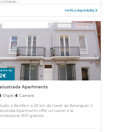
ontrarás ...
Verifica disponibilità
artire da
2€
alustrada Apartments
6
Ospiti
4
Camere
ituato a Beniferri, a 26 km da Canet de Berenguer, il
alustrada Apartments offre un casinò e la
onnessione WiFi gratuita. ...