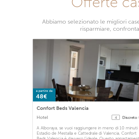
Offerte ca
Abbiamo selezionato le migliori case
risparmiare, confrontan
a partire da
48€
Confort Beds Valencia
Hotel
Discreto
4
A Alboraya, se vuoi raggiungere in meno di 10 minuti
Estadio de Mestalla e Cattedrale di Valencia, Confort
Beds Valencia è davvero l'ideale. Questo appartamen