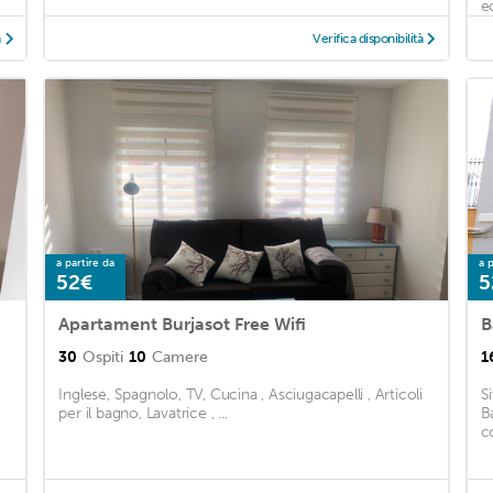
ec
à
Verifica disponibilità
a partire da
a p
52€
5
Apartament Burjasot Free Wifi
B
30
Ospiti
10
Camere
1
Inglese, Spagnolo, TV, Cucina , Asciugacapelli , Articoli
S
per il bagno, Lavatrice , ...
B
c