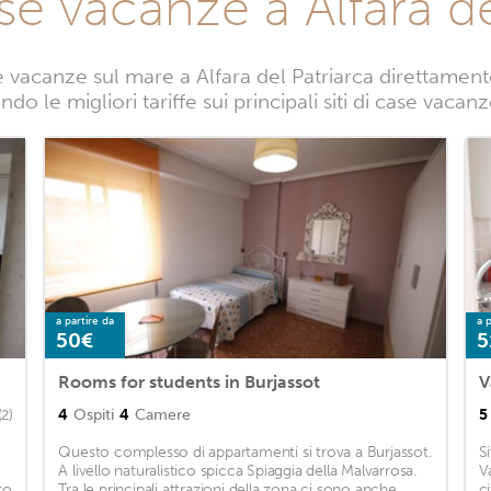
se vacanze a Alfara de
 vacanze sul mare a Alfara del Patriarca direttamente 
do le migliori tariffe sui principali siti di case vacanz
a partire da
a p
50€
5
Rooms for students in Burjassot
V
4
Ospiti
4
Camere
5
(2)
Questo complesso di appartamenti si trova a Burjassot.
S
A livello naturalistico spicca Spiaggia della Malvarrosa.
V
to
Tra le principali attrazioni della zona ci sono anche
c