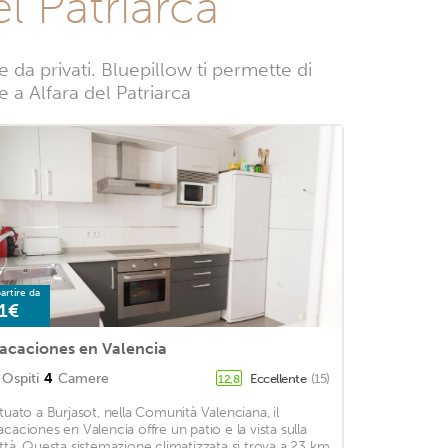
l Patriarca
da privati. Bluepillow ti permette di
e a Alfara del Patriarca
artire da
1€
acaciones en Valencia
Ospiti
4
Camere
Eccellente
(15)
12,8
ituato a Burjasot, nella Comunità Valenciana, il
acaciones en Valencia offre un patio e la vista sulla
ittà. Questa sistemazione climatizzata si trova a 23 km