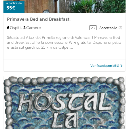
a partire da
55€
Primavera Bed and Breakfast.
·
6
Ospiti
2
Camere
Accettabile
(3)
2,7
Situato ad Alfaz del Pi, nella regione di Valencia, il Primavera Bed
and Breakfast offre la connessione WiFi gratuita. Dispone di patio
e vista sul giardino. 21 km da Calpe. ...
Verifica disponibilità