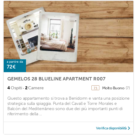
a partire da
72€
GEMELOS 28 BLUELINE APARTMENT R007
·
4
Ospiti
2
Camere
Molto Buono
(7)
7,1
Questo appartamento si trova a Benidorm e vanta una posizione
strategica sulla spiaggia. Punta del Cavall e Torre Morales e
Balcón del Mediterráneo sono due dei più importanti punti di
riferimento della ...
Verifica disponibilità