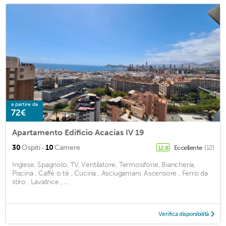
a partire da
72€
Apartamento Edificio Acacias IV 19
·
30
Ospiti
10
Camere
Eccellente
(12)
12,8
Inglese, Spagnolo, TV, Ventilatore, Termosifone, Biancheria,
Piscina , Caffè o tè , Cucina , Asciugamani, Ascensore , Ferro da
stiro , Lavatrice , ...
Verifica disponibilità