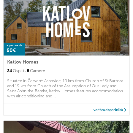
a partire da
80€
Katlov Homes
·
24
Ospiti
8
Camere
Situated in Červené Janovice, 19 km from Church of St.Barbara
and 19 km from Church of the Assumption of Our Lady and
Saint John the Baptist, Katlov Homes features accommodation
with air conditioning and ...
Verifica disponibilità