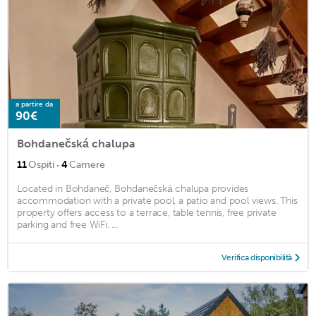
a partire da
90€
Bohdanečská chalupa
·
11
Ospiti
4
Camere
Located in Bohdaneč, Bohdanečská chalupa provides
accommodation with a private pool, a patio and pool views. This
property offers access to a terrace, table tennis, free private
parking and free WiFi. ...
Verifica disponibilità