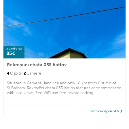
a partire da
85€
Rekreační chata 035 Katlov
·
4
Ospiti
2
Camere
Situated in Červené Janovice and only 18 km from Church of
St.Barbara, Rekreační chata 035 Katlov features accommodation
with lake views, free WiFi and free private parking. ...
Verifica disponibilità