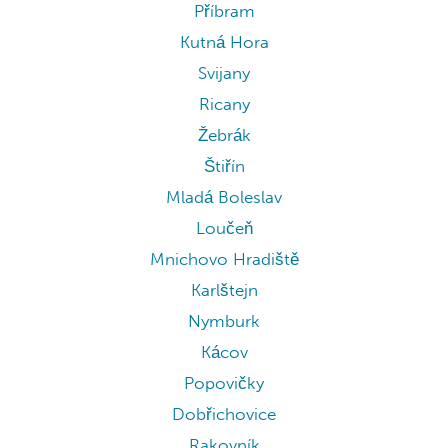
Příbram
Kutná Hora
Svijany
Ricany
Žebrák
Štiřín
Mladá Boleslav
Loučeň
Mnichovo Hradiště
Karlštejn
Nymburk
Kácov
Popovičky
Dobřichovice
Rakovník