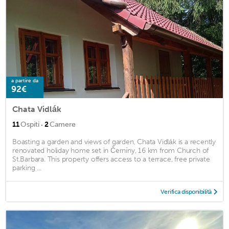
a partire da
92€
Chata Vidlák
·
11
Ospiti
2
Camere
Boasting a garden and views of garden, Chata Vidlák is a recently
renovated holiday home set in Černíny, 16 km from Church of
St.Barbara. This property offers access to a terrace, free private
parking ...
Verifica disponibilità