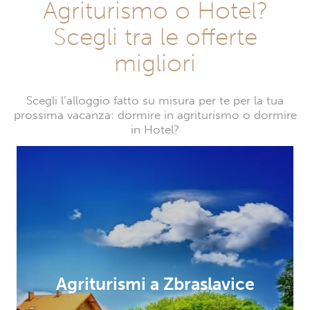
Agriturismo o Hotel?
Scegli tra le offerte
migliori
Scegli l’alloggio fatto su misura per te per la tua
prossima vacanza: dormire in agriturismo o dormire
in Hotel?
Agriturismi a Zbraslavice