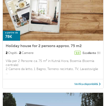
a partire da
78€
Holiday house for 2 persons approx. 75 m2
·
2
Ospiti
2
Camere
Eccellente
(9)
9,9
Villa per 2 Persone ca. 75 m² in Kutná Hora, Boemia (Boemia
centrale)
2 Camere da letto, 1 Bagno, Terreno recintato, TV, Lavastoviglie
...
Verifica disponibilità