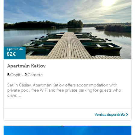
a partire da
82€
Apartmán Katlov
·
5
Ospiti
2
Camere
Set in Čáslav, Apartmán Katlov offers accommodation with
private pool, free WiFi and free private parking for guests who
drive. ...
Verifica disponibilità