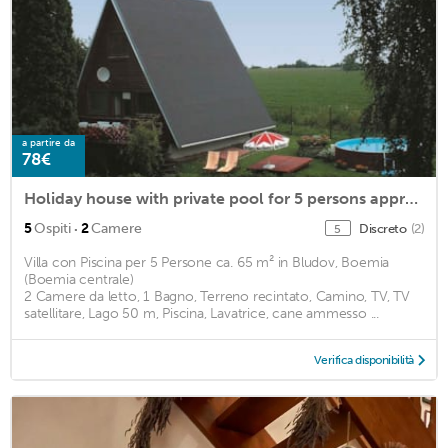
a partire da
78€
Holiday house with private pool for 5 persons approx. 65 m2
·
5
Ospiti
2
Camere
Discreto
(2)
5
Villa con Piscina per 5 Persone ca. 65 m² in Bludov, Boemia
(Boemia centrale)
2 Camere da letto, 1 Bagno, Terreno recintato, Camino, TV, TV
satellitare, Lago 50 m, Piscina, Lavatrice, cane ammesso ...
Verifica disponibilità