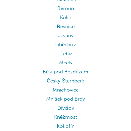
Beroun
Kolín
Řevnice
Jevany
Liběchov
Třebíz
Mcely
Bělá pod Bezdězem
Český Šternberk
Mnichovice
Mníšek pod Brdy
Divišov
Kněžmost
Kokořín