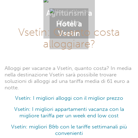
Agriturismi a
Vsetín
Hotel a
Vsetín: Quanto costa
Vsetín
alloggiare?
Alloggi per vacanze a Vsetín, quanto costa? In media
nella destinazione Vsetín sarà possibile trovare
soluzioni di alloggi ad una tariffa media di 61 euro a
notte.
Vsetín: I migliori alloggi con il miglior prezzo
Vsetín: I migliori appartamenti vacanza con la
migliore tariffa per un week end low cost
Vsetín: migliori B&b con le tariffe settimanali più
convenienti