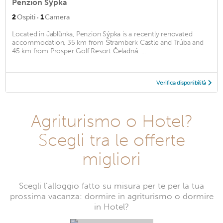
Penzion Sýpka
·
2
Ospiti
1
Camera
Located in Jablŭnka, Penzion Sýpka is a recently renovated
accommodation, 35 km from Štramberk Castle and Trúba and
45 km from Prosper Golf Resort Čeladná. ...
Verifica disponibilità
Agriturismo o Hotel?
Scegli tra le offerte
migliori
Scegli l’alloggio fatto su misura per te per la tua
prossima vacanza: dormire in agriturismo o dormire
in Hotel?