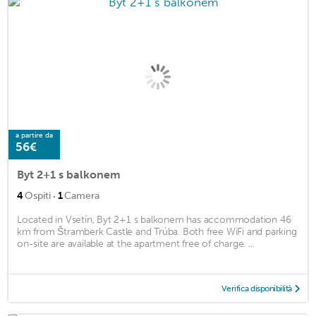
a partire da
56€
Byt 2+1 s balkonem
·
4
Ospiti
1
Camera
Located in Vsetín, Byt 2+1 s balkonem has accommodation 46
km from Štramberk Castle and Trúba. Both free WiFi and parking
on-site are available at the apartment free of charge. ...
Verifica disponibilità