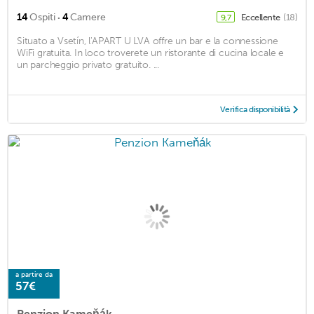
·
14
Ospiti
4
Camere
Eccellente
(18)
9,7
Situato a Vsetín, l'APART U LVA offre un bar e la connessione
WiFi gratuita. In loco troverete un ristorante di cucina locale e
un parcheggio privato gratuito. ...
Verifica disponibilità
a partire da
57€
Penzion Kameňák