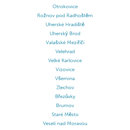
Otrokovice
Rožnov pod Radhoštěm
Uherské Hradiště
Uherský Brod
Valašské Meziříčí
Velehrad
Velké Karlovice
Vizovice
Všemina
Zlechov
Březůvky
Brumov
Staré Město
Veselí nad Moravou