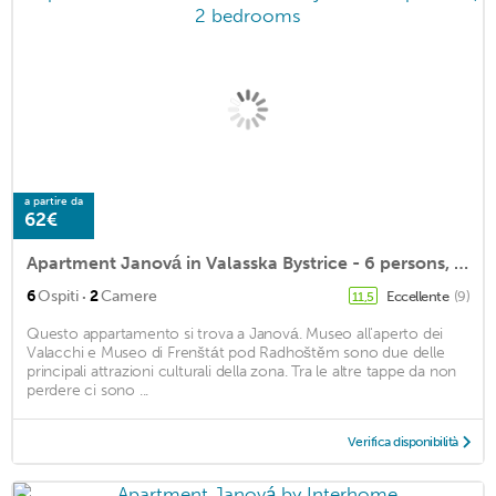
a partire da
62€
Apartment Janová in Valasska Bystrice - 6 persons, 2 bedrooms
·
6
Ospiti
2
Camere
Eccellente
(9)
11,5
Questo appartamento si trova a Janová. Museo all'aperto dei
Valacchi e Museo di Frenštát pod Radhoštěm sono due delle
principali attrazioni culturali della zona. Tra le altre tappe da non
perdere ci sono ...
Verifica disponibilità