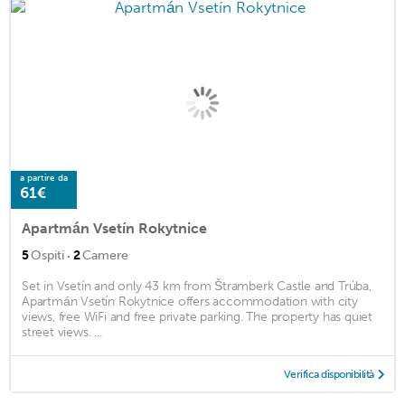
a partire da
61€
Apartmán Vsetín Rokytnice
·
5
Ospiti
2
Camere
Set in Vsetín and only 43 km from Štramberk Castle and Trúba,
Apartmán Vsetín Rokytnice offers accommodation with city
views, free WiFi and free private parking. The property has quiet
street views. ...
Verifica disponibilità