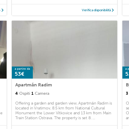
à
Verifica disponibilità
a partire da
a p
53€
5
Apartmán Radim
B
4
Ospiti
1
Camera
3
Offering a garden and garden view, Apartmán Radim is
O
located in Vratimov, 8.5 km from National Cultural
s
te
Monument the Lower Vítkovice and 13 km from Main
O
Train Station Ostrava. The property is set 8. ...
a