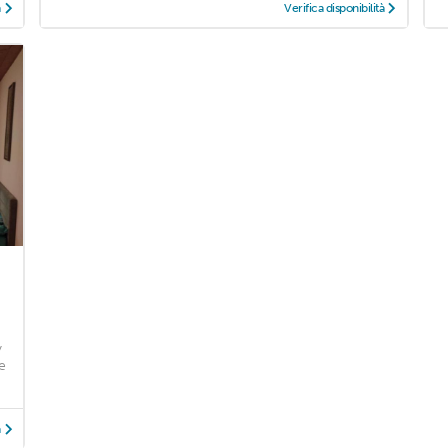
à
Verifica disponibilità
y
e
à