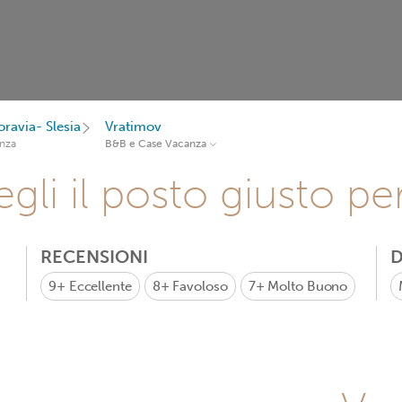
ravia- Slesia
Vratimov
nza
B&B e Case Vacanza
gli il posto giusto pe
RECENSIONI
D
9+
Eccellente
8+
Favoloso
7+
Molto Buono