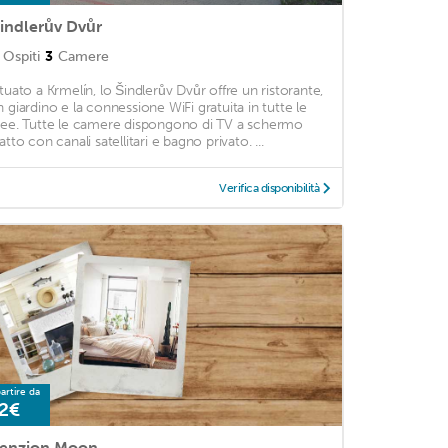
indlerův Dvůr
Ospiti
3
Camere
ituato a Krmelín, lo Šindlerův Dvůr offre un ristorante,
n giardino e la connessione WiFi gratuita in tutte le
ree. Tutte le camere dispongono di TV a schermo
atto con canali satellitari e bagno privato. ...
Verifica disponibilità
artire da
2€
enzion Moon