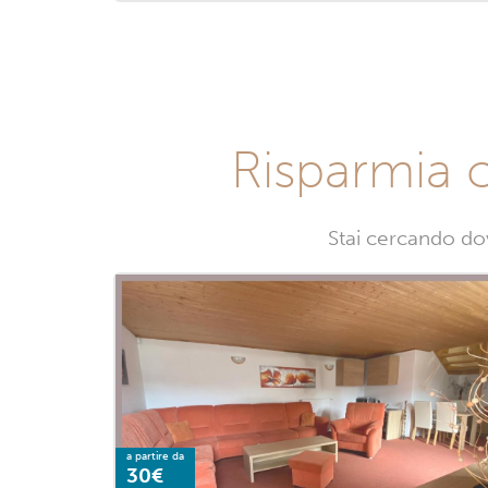
Risparmia 
Stai cercando do
a partire da
30€