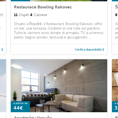
Restaurace Bowling Rakovec
Š
11
Ospiti
4
Camere
8
25)
Situato a Řepiště, il Restaurace Bowling Rakovec offre
S
s
un bar, una terrazza. Godrete di una vista sul giardino.
u
e
Tutte le camere sono dotate di armadio, TV a schermo
a
piatto, bagno privato, lenzuola e asciugamani. ...
pi
à
Verifica disponibilità
a partire da
a p
44€
3
Apartmány Venuše
P