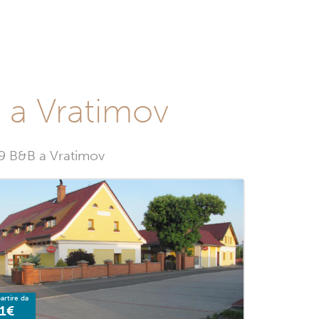
 a Vratimov
 9 B&B a Vratimov
artire da
1€