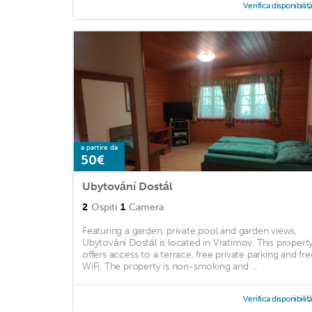
Verifica disponibilit
a partire da
50€
Ubytování Dostál
2
Ospiti
1
Camera
Featuring a garden, private pool and garden views,
Ubytování Dostál is located in Vratimov. This propert
offers access to a terrace, free private parking and fre
WiFi. The property is non-smoking and ...
Verifica disponibilit