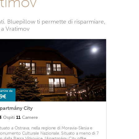
atimov
. Bluepillow ti permette di risparmiare,
e a Vratimov
artire da
9€
partmány City
3
Ospiti
11
Camere
ituato a Ostrava, nella regione di Moravia-Slesia e
onumento Culturale Nazionale. Situato a meno di 7
m dalla Bassa Vítkovice, l'Apartmány City offre