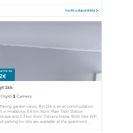
Verifica disponibilità
artire da
2€
yt 1kk
Ospiti
1
Camera
ffering garden views, Byt 1kk is an accommodation
et in Hrabŭvka, 8.6 km from Main Train Station
strava and 2.3 km from Ostrava Arena. Both free WiFi
nd parking on-site are available at the apartment ...