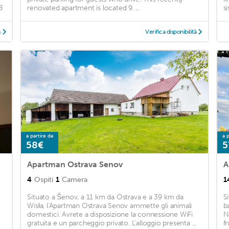
8
renovated apartment is located 9. ...
s
à
Verifica disponibilità
a partire da
a p
58€
5
Apartman Ostrava Senov
A
4
Ospiti
1
Camera
1
Situato a Šenov, a 11 km da Ostrava e a 39 km da
S
Wisła, l'Apartman Ostrava Senov ammette gli animali
b
domestici. Avrete a disposizione la connessione WiFi
N
gratuita e un parcheggio privato. L'alloggio presenta ...
fr