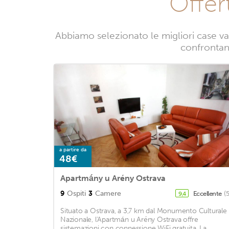
Offer
Abbiamo selezionato le migliori case va
confrontand
a partire da
48€
Apartmány u Arény Ostrava
9
Ospiti
3
Camere
Eccellente
(
9,4
Situato a Ostrava, a 3,7 km dal Monumento Culturale
Nazionale, l'Apartmán u Arény Ostrava offre
sistemazioni con connessione WiFi gratuita. La