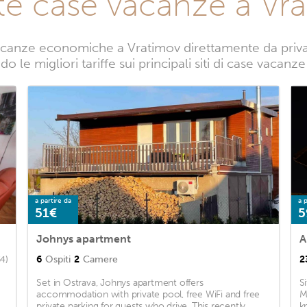
te case vacanze a Vr
canze economiche a Vratimov direttamente da privati
o le migliori tariffe sui principali siti di case vacanz
a partire da
a p
51€
5
Johnys apartment
A
6
Ospiti
2
Camere
2
54)
Set in Ostrava, Johnys apartment offers
S
accommodation with private pool, free WiFi and free
M
private parking for guests who drive. This recently
k