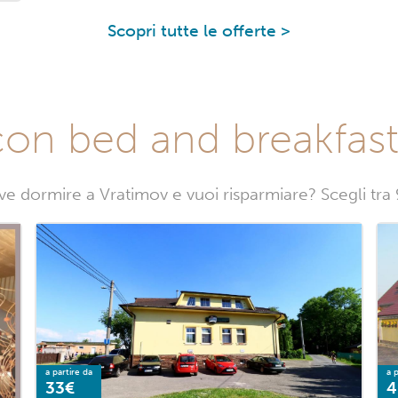
Scopri tutte le offerte >
con bed and breakfast
ve dormire a Vratimov e vuoi risparmiare? Scegli tra
a partire da
a p
33€
4