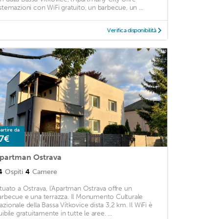
istemazioni con WiFi gratuito, un barbecue, un ...
Verifica disponibilità
artire da
7€
partman Ostrava
4
Ospiti
4
Camere
ituato a Ostrava, l'Apartman Ostrava offre un
arbecue e una terrazza. Il Monumento Culturale
azionale della Bassa Vítkovice dista 3,2 km. Il WiFi è
uibile gratuitamente in tutte le aree. ...