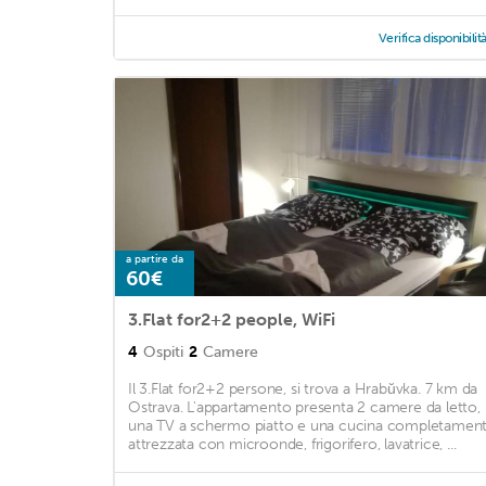
Verifica disponibilit
a partire da
60€
3.Flat for2+2 people, WiFi
4
Ospiti
2
Camere
Il 3.Flat for2+2 persone, si trova a Hrabŭvka. 7 km da
Ostrava. L'appartamento presenta 2 camere da letto,
una TV a schermo piatto e una cucina completamen
attrezzata con microonde, frigorifero, lavatrice, ...