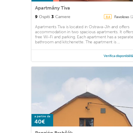
Apartmány Tiva
9
Ospiti
3
Camere
Favoloso
(
8,4
Apartments Tiva is located in Ostrava-Jih and offers
accommodation in two spacious apartments. It offer
free Wi-Fi and parking. Each apartment has a separat
bathroom and kitchenette. The apartment is ...
Verifica disponibilit
a partire da
40€
Penzión Brabčák