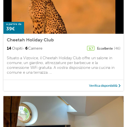
a partire da
39€
Cheetah Holiday Club
·
14
Ospiti
6
Camere
Eccellente
(46)
9,7
Situato a Vizovice, il Cheetah Holiday Club offre un salone in
comune, un giardino, attrezzature per barbecue e la
connessione WiFi gratuita. A vostra disposizione una cucina in
comune e una terrazza. ...
Verifica disponibilità