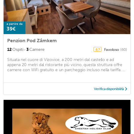
a partire da
39€
Penzion Pod Zámkem
·
12
Ospiti
3
Camere
Favoloso
(60)
8,7
Situata nel cuore di Vizovice, a 200 metri dal castello e ad
appena 20 metri dal ristorante più vicino, questa struttura offre
camere con WiFi gratuito e un parcheggio incluso nella tariffa. ...
Verifica disponibilità