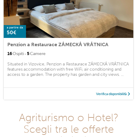
a partire da
50€
Penzion a Restaurace ZÁMECKÁ VRÁTNICA
·
16
Ospiti
5
Camere
Situated in Vizovice, Penzion a Restaurace ZÁMECKÁ VRÁTNICA
features accommodation with free WiFi, air conditioning and
access to a garden. The property has garden and city views. ...
Verifica disponibilità
Agriturismo o Hotel?
Scegli tra le offerte