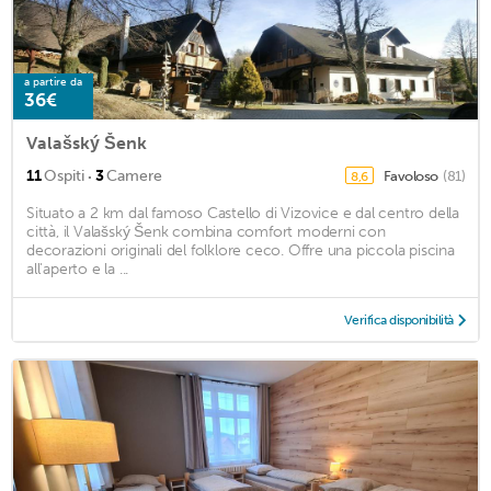
a partire da
36€
Valašský Šenk
·
11
Ospiti
3
Camere
Favoloso
(81)
8,6
Situato a 2 km dal famoso Castello di Vizovice e dal centro della
città, il Valašský Šenk combina comfort moderni con
decorazioni originali del folklore ceco. Offre una piccola piscina
all'aperto e la ...
Verifica disponibilità